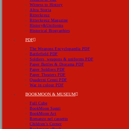
Witness to History
Altra Storia
Ritterkreuz
Ritterkreuz Magazine
History&Uniforms
Historical Biographies
PDF
The Weapons Encyclopaedia PDF
Battlefield PDF
Soldiers, weapons & uniforms PDF
Paper Battles & Diorama PDF
Paper Soldiers PDF
Paper Theaters PDF
Quaderni Cenni PDF
War in colour PDF
BOOKMOON & MUSEUM
Full Cube
BookMoon Saggi
BookMoon Art
Romanzo nel cassetto
Children’s Corner