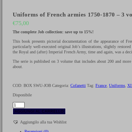
Uniforms of French armies 1750-1870 – 3 v
€
75,00
The complete Job collection: save up to 15%!
This book presents pictorial documentation of the appearance of Fren
particularly well-executed original Job’s illustrations, slightly restore
the Royal and (after) Imperial French Army, time and again, was a decis
The serie is published on 3 volume that includes about 200 and more 
about.
COD:
BOX SWU-JOB
Categoria:
Cofanetti
Tag:
France
,
Uniforms
,
XI
Disponibile
Uniforms
of
AGGIUNGI AL CARRELLO
French
armies
Aggiungilo alla tua Wishlist
1750-
1870
Recensioni (0)