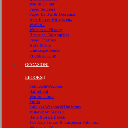
War in Colour
Paper Soldiers
Paper Battles & Dioramas
Axis Forces-Ritterkreuz
WW1&2
Witness to History
Historical Biographies
Paper Theatres
Altra Storia
Landscape Books
Prossimamente
OCCASIONI
EBOOKS
Soldiers&Weapons
Battlefield
War in colour
Storia
Soldiers Weapons&Uniforms
Viskovatov Series E
Italia Storica Ebook
The Axis Forces & European Volunteer
Witness to War