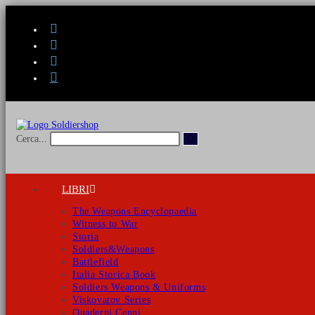
Salta
al
contenuto
Invia
Cerca...
ricerca
LIBRI
The Weapons Encyclopaedia
Witness to War
Storia
Soldiers&Weapons
Battlefield
Italia Storica Book
Soldiers Weapons & Uniforms
Viskovatov Series
Quaderni Cenni