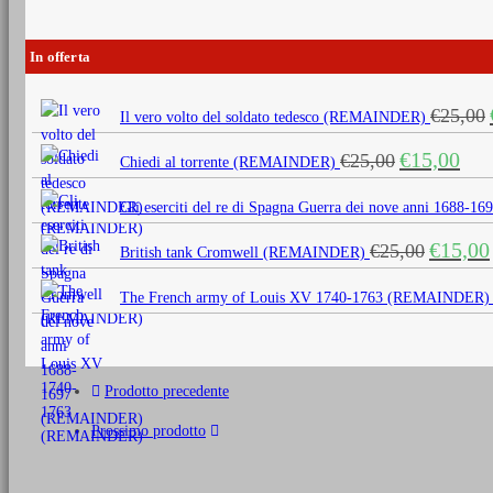
In offerta
€
25,00
Il vero volto del soldato tedesco (REMAINDER)
Il
Il
€
15,00
€
25,00
Chiedi al torrente (REMAINDER)
prezzo
prezz
originale
attua
Gli eserciti del re di Spagna Guerra dei nove anni 1688
era:
è:
Il
€
15,00
€
25,00
€25,00.
€15,0
British tank Cromwell (REMAINDER)
prezzo
originale
The French army of Louis XV 1740-1763 (REMAINDER)
era:
€25,00.
Prodotto precedente
Prossimo prodotto