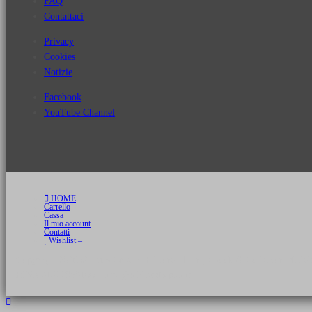
FAQ
Contattaci
Privacy
Cookies
Notizie
Facebook
YouTube Channel
HOME
Carrello
Cassa
Il mio account
Contatti
Wishlist –
Copyright 2026 © Luca Cristini Editore | Libri, eBook & Collector Models
P.IVA 01522980166 - info@soldiershop.com