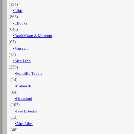
(194)
3
volumes
Libri
quantità
(863)
EBooks
(646)
BookMoon & Museum
(63)
Museum
(13)
Altri Libri
(239)
Portoflio Tavole
(14)
Cofanetti
(64)
Occasioni
(103)
Free EBooks
(13)
Altri Libri
(48)