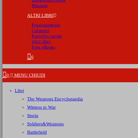
Bookmoon eBook
Museum
ALTRI LIBRI
Prossimamente
Cofanetti
Portoflio tavole
Altri libri
Free eBooks
0
0
MENU
CHIUDI
Libri
The Weapons Encyclopaedia
Witness to War
Storia
Soldiers&Weapons
Battlefield