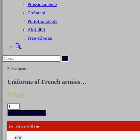
Prossimamente
Cofanetti
Portoflio tavole
Altri libri
Free eBooks
0
Selezionato:
Uniforms of French armies…
€
75,00
Uniforms
of
Aggiungi al carrello
French
armies
Le nostre collane
1750-
1870
PDF
-