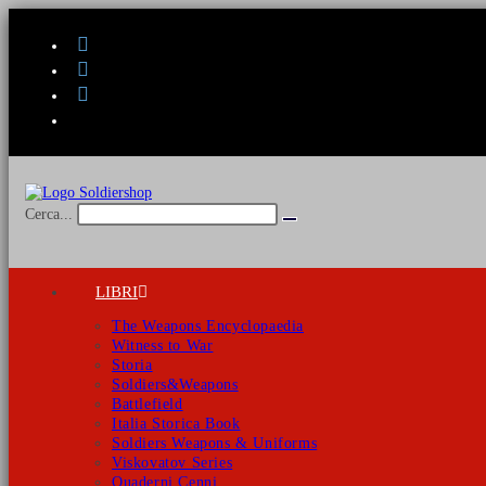
Salta
al
contenuto
Cerca...
Invia
ricerca
LIBRI
The Weapons Encyclopaedia
Witness to War
Storia
Soldiers&Weapons
Battlefield
Italia Storica Book
Soldiers Weapons & Uniforms
Viskovatov Series
Quaderni Cenni