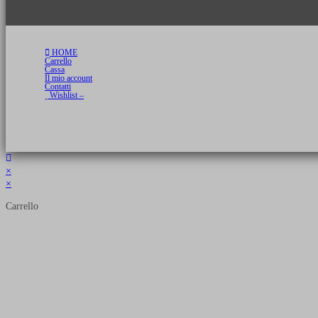
HOME
Carrello
Cassa
Il mio account
Contatti
Wishlist –
Copyright 2026 © Luca Cristini Editore | Libri, eBook & Collector Models
P.IVA 01522980166 - info@soldiershop.com
×
×
Carrello