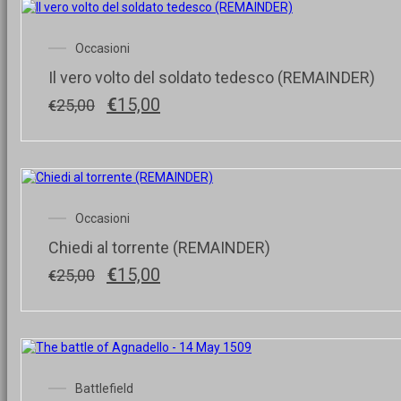
Occasioni
Il vero volto del soldato tedesco (REMAINDER)
Il
Il
€
15,00
25,00
€
prezzo
prezzo
originale
attuale
era:
è:
€25,00.
€15,00.
Occasioni
Chiedi al torrente (REMAINDER)
Il
Il
€
15,00
25,00
€
prezzo
prezzo
originale
attuale
era:
è:
€25,00.
€15,00.
Battlefield