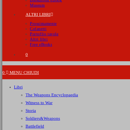
Bookmoon eBook
Museum
ALTRI LIBRI
Prossimamente
Cofanetti
Portoflio tavole
Altri libri
Free eBooks
0
0
MENU
CHIUDI
Libri
The Weapons Encyclopaedia
Witness to War
Storia
Soldiers&Weapons
Battlefield