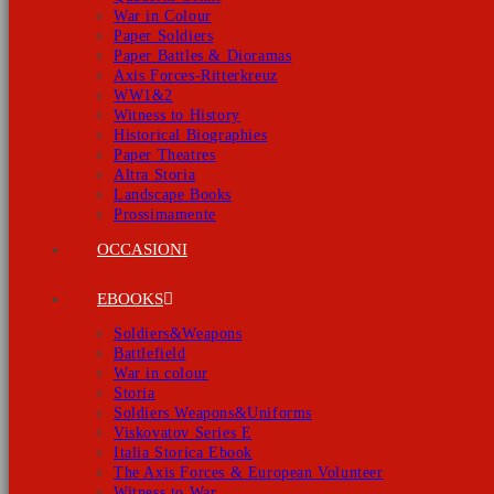
War in Colour
Paper Soldiers
Paper Battles & Dioramas
Axis Forces-Ritterkreuz
WW1&2
Witness to History
Historical Biographies
Paper Theatres
Altra Storia
Landscape Books
Prossimamente
OCCASIONI
EBOOKS
Soldiers&Weapons
Battlefield
War in colour
Storia
Soldiers Weapons&Uniforms
Viskovatov Series E
Italia Storica Ebook
The Axis Forces & European Volunteer
Witness to War