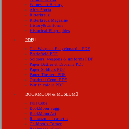
Witness to History
Altra Storia
Ritterkreuz
Ritterkreuz Magazine
History&Uniforms
Historical Biographies
PDF
The Weapons Encyclopaedia PDF
Battlefield PDF
Soldiers, weapons & uniforms PDF
Paper Battles & Diorama PDF
Paper Soldiers PDF
Paper Theaters PDF
Quaderni Cenni PDF
War in colour PDF
BOOKMOON & MUSEUM
Full Cube
BookMoon Saggi
BookMoon Art
Romanzo nel cassetto
Children’s Corner