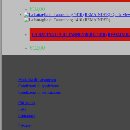
€
18,00
Quick Vie
LA BATTAGLIA DI TANNENBERG 1410 (REMAINDE
€
12,00
Modalità di pagamento
Condizioni di spedizione
Condizioni di restituzione
Chi siamo
FAQ
Contattaci
Privacy