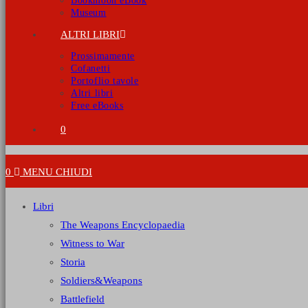
Bookmoon eBook
Museum
ALTRI LIBRI
Prossimamente
Cofanetti
Portoflio tavole
Altri libri
Free eBooks
0
0
MENU
CHIUDI
Libri
The Weapons Encyclopaedia
Witness to War
Storia
Soldiers&Weapons
Battlefield