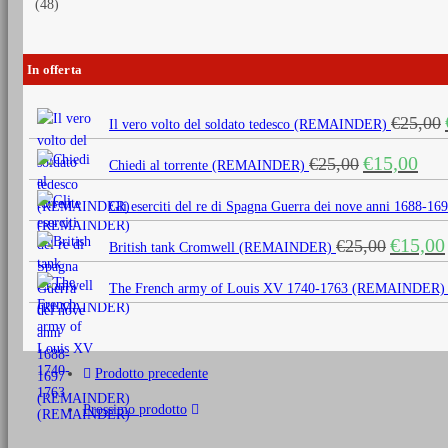
(48)
In offerta
€
25,00
Il vero volto del soldato tedesco (REMAINDER)
Il
Il
€
15,00
€
25,00
Chiedi al torrente (REMAINDER)
prezzo
prezz
originale
attua
Gli eserciti del re di Spagna Guerra dei nove anni 1688
era:
è:
Il
€
15,00
€
25,00
€25,00.
€15,0
British tank Cromwell (REMAINDER)
prezzo
originale
The French army of Louis XV 1740-1763 (REMAINDER)
era:
€25,00.
Prodotto precedente
Prossimo prodotto