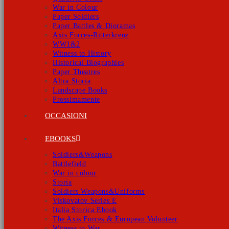
War in Colour
Paper Soldiers
Paper Battles & Dioramas
Axis Forces-Ritterkreuz
WW1&2
Witness to History
Historical Biographies
Paper Theatres
Altra Storia
Landscape Books
Prossimamente
OCCASIONI
EBOOKS
Soldiers&Weapons
Battlefield
War in colour
Storia
Soldiers Weapons&Uniforms
Viskovatov Series E
Italia Storica Ebook
The Axis Forces & European Volunteer
Witness to War