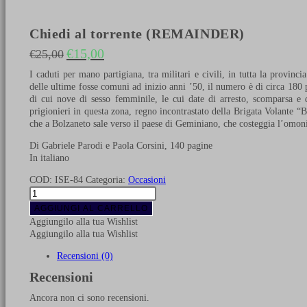
Chiedi al torrente (REMAINDER)
€
15,00
€
25,00
Il prezzo originale era: €25,00.
Il prezzo attuale è: €15,00.
I caduti per mano partigiana, tra militari e civili, in tutta la provi
delle ultime fosse comuni ad inizio anni ’50, il numero è di circa 180 pe
di cui nove di sesso femminile, le cui date di arresto, scomparsa e
prigionieri in questa zona, regno incontrastato della Brigata Volante “B
che a Bolzaneto sale verso il paese di Geminiano, che costeggia l’omon
Di Gabriele Parodi e Paola Corsini, 140 pagine
In italiano
COD:
ISE-84
Categoria:
Occasioni
Chiedi
al
AGGIUNGI AL CARRELLO
torrente
Aggiungilo alla tua Wishlist
(REMAINDER)
Aggiungilo alla tua Wishlist
quantità
Recensioni (0)
Recensioni
Ancora non ci sono recensioni.