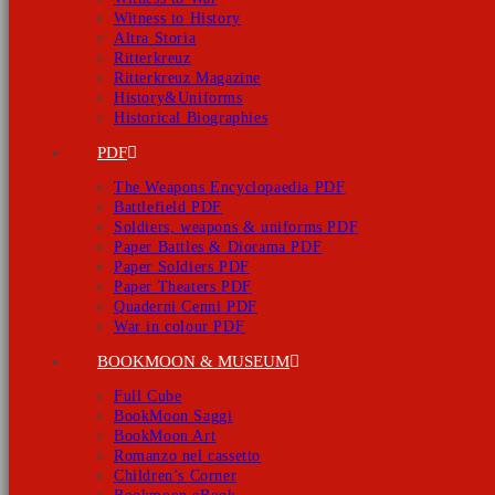
Witness to History
Altra Storia
Ritterkreuz
Ritterkreuz Magazine
History&Uniforms
Historical Biographies
PDF
The Weapons Encyclopaedia PDF
Battlefield PDF
Soldiers, weapons & uniforms PDF
Paper Battles & Diorama PDF
Paper Soldiers PDF
Paper Theaters PDF
Quaderni Cenni PDF
War in colour PDF
BOOKMOON & MUSEUM
Full Cube
BookMoon Saggi
BookMoon Art
Romanzo nel cassetto
Children’s Corner