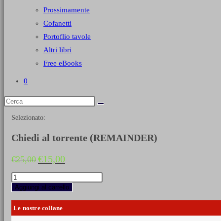
Prossimamente
Cofanetti
Portoflio tavole
Altri libri
Free eBooks
0
Selezionato:
Chiedi al torrente (REMAINDER)
Il
Il
€
15,00
€
25,00
prezzo
prezzo
originale
attuale
Chiedi
era:
è:
al
Aggiungi al carrello
€25,00.
€15,00.
torrente
(REMAINDER)
Le nostre collane
quantità