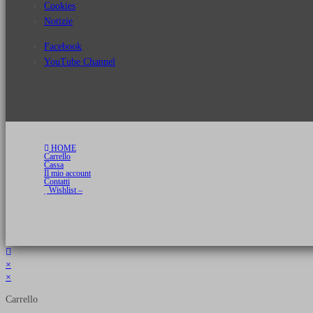
Cookies
Notizie
Facebook
YouTube Channel
HOME
Carrello
Cassa
Il mio account
Contatti
Wishlist –
Copyright 2026 © Luca Cristini Editore | Libri, eBook & Collector Models
P.IVA 01522980166 - info@soldiershop.com
×
×
Carrello