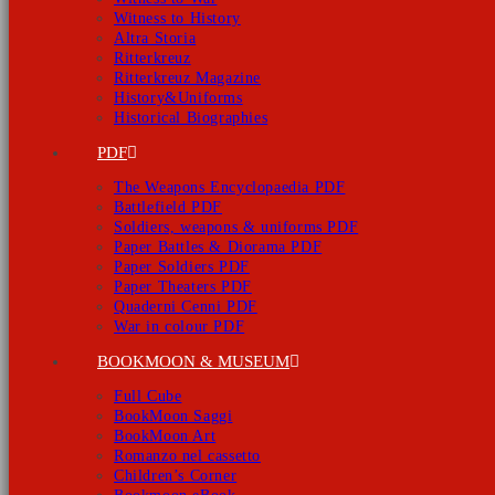
Witness to History
Altra Storia
Ritterkreuz
Ritterkreuz Magazine
History&Uniforms
Historical Biographies
PDF
The Weapons Encyclopaedia PDF
Battlefield PDF
Soldiers, weapons & uniforms PDF
Paper Battles & Diorama PDF
Paper Soldiers PDF
Paper Theaters PDF
Quaderni Cenni PDF
War in colour PDF
BOOKMOON & MUSEUM
Full Cube
BookMoon Saggi
BookMoon Art
Romanzo nel cassetto
Children’s Corner