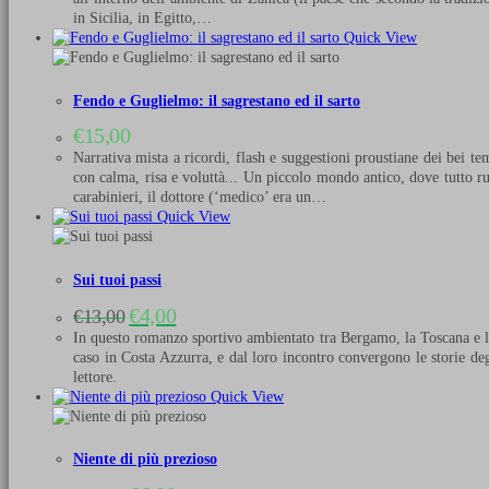
in Sicilia, in Egitto,…
Quick View
Fendo e Guglielmo: il sagrestano ed il sarto
€
15,00
Narrativa mista a ricordi, flash e suggestioni proustiane dei bei 
con calma, risa e voluttà... Un piccolo mondo antico, dove tutto ruo
carabinieri, il dottore (‘medico’ era un…
Quick View
Sui tuoi passi
Il
Il
€
4,00
€
13,00
prezzo
prezzo
In questo romanzo sportivo ambientato tra Bergamo, la Toscana e la F
originale
attuale
caso in Costa Azzurra, e dal loro incontro convergono le storie deg
era:
è:
lettore.
€13,00.
€4,00.
Quick View
Niente di più prezioso