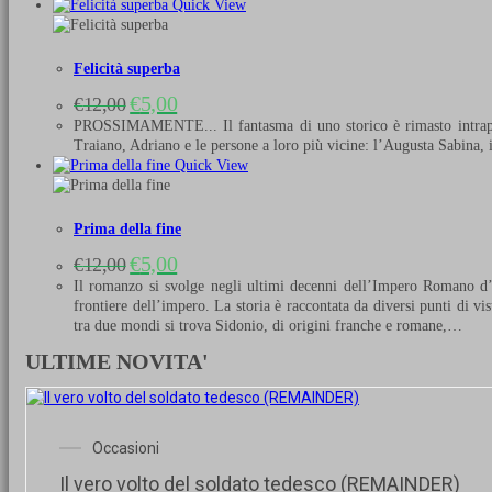
Quick View
Felicità superba
Il
Il
€
5,00
€
12,00
prezzo
prezzo
PROSSIMAMENTE... Il fantasma di uno storico è rimasto intrappolat
originale
attuale
Traiano, Adriano e le persone a loro più vicine: l’Augusta Sabina, i
era:
è:
Quick View
€12,00.
€5,00.
Prima della fine
Il
Il
€
5,00
€
12,00
prezzo
prezzo
Il romanzo si svolge negli ultimi decenni dell’Impero Romano d’O
originale
attuale
frontiere dell’impero. La storia è raccontata da diversi punti di v
era:
è:
tra due mondi si trova Sidonio, di origini franche e romane,…
€12,00.
€5,00.
ULTIME NOVITA'
Occasioni
Il vero volto del soldato tedesco (REMAINDER)