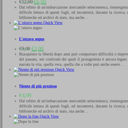
Il
Il
€
6,00
€
12,00
prezzo
prezzo
Dal relitto di un'imbarcazione mercantile settecentesca, riemergono 
originale
attuale
difficile lettura di questi fogli, ed incontrerà, durante la ricerca
era:
è:
biblioteche ed archivi di stato, ma anche…
€12,00.
€6,00.
Quick View
L’ottavo segno
Il
Il
€
3,00
€
9,00
prezzo
prezzo
Riacquisire la libertà dopo anni può comportare difficoltà e imprevi
originale
attuale
del passato, nei confronti dei quali il protagonista è ancora lega
era:
è:
narrata la vita, quella vera, quella che a volte può anche essere…
€9,00.
€3,00.
Quick View
Niente di più prezioso
€
4,99
Dal relitto di un'imbarcazione mercantile settecentesca, riemergono 
difficile lettura di questi fogli, ed incontrerà, durante la ricerca
biblioteche ed archivi di stato, ma anche…
Quick View