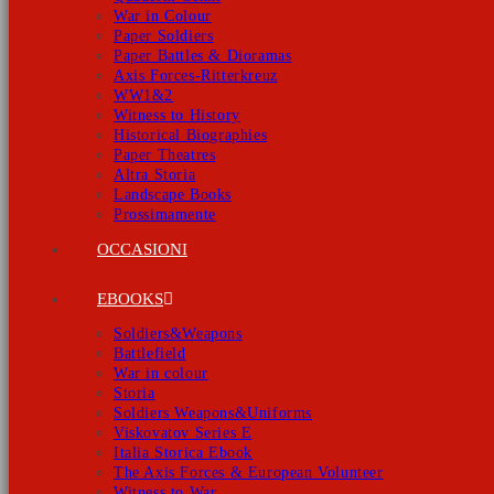
War in Colour
Paper Soldiers
Paper Battles & Dioramas
Axis Forces-Ritterkreuz
WW1&2
Witness to History
Historical Biographies
Paper Theatres
Altra Storia
Landscape Books
Prossimamente
OCCASIONI
EBOOKS
Soldiers&Weapons
Battlefield
War in colour
Storia
Soldiers Weapons&Uniforms
Viskovatov Series E
Italia Storica Ebook
The Axis Forces & European Volunteer
Witness to War