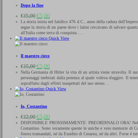
Dopo la fine
Il
Il
€
5,00
€
15,00
prezzo
prezzo
La storia inizia nel fatidico 476 d.C., anno della caduta dell'Imper
originale
attuale
segue la storia di un paese dove i latini cercavano di salvare quan
era:
è:
all'Italia come terra di conquista...…
€15,00.
€5,00.
Quick View
Il maestro cieco
Il
Il
€
5,00
€
15,00
prezzo
prezzo
Nella Germania di Hitler la vita di un artista viene stravolta. Il 
originale
attuale
personaggi inebriati dalla potenza al quale voleva sfuggire. Il tenen
era:
è:
sopraffatto dagli effetti inaspettati del suo stesso…
€15,00.
€5,00.
Quick View
Io, Costantino
Il
Il
€
5,00
€
12,00
prezzo
prezzo
DISPONIBILE PROSSIMAMENTE: PREORDINALO ORA! Nell’archivio seg
originale
attuale
Costantino. Sono veramente queste le uniche e vere memorie di Co
era:
è:
finora tramandati, né da Eusebio di Cesarea, né da altri. Forse è t
€12,00.
€5,00.