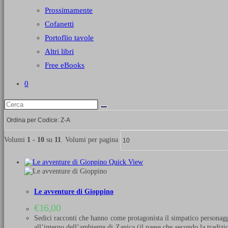
Prossimamente
Cofanetti
Portoflio tavole
Altri libri
Free eBooks
0
Volumi
1 - 10
su
11
. Volumi per pagina
Quick View
Le avventure di Gioppino
€
16,00
Sedici racconti che hanno come protagonista il simpatico personagg
all’interno dell’ambiente di Zanica (il paese che secondo la tradizio