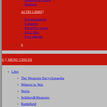
Bookmoon eBook
Museum
ALTRI LIBRI
Prossimamente
Cofanetti
Portoflio tavole
Altri libri
Free eBooks
0
0
MENU
CHIUDI
Libri
The Weapons Encyclopaedia
Witness to War
Storia
Soldiers&Weapons
Battlefield