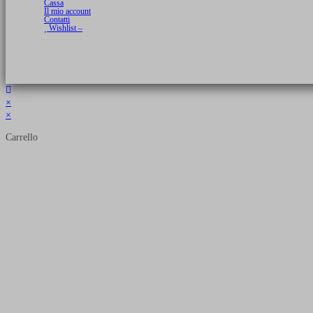
Cassa
Il mio account
Contatti
Wishlist –
Copyright 2026 © Luca Cristini Editore | Libri, eBook & Collector Models
P.IVA 01522980166 - info@soldiershop.com
×
×
Carrello