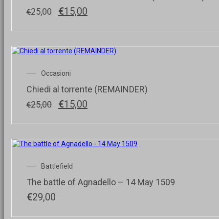
Il
Il
€
15,00
25,00
€
prezzo
prezzo
originale
attuale
era:
è:
€25,00.
€15,00.
Occasioni
Chiedi al torrente (REMAINDER)
Il
Il
€
15,00
25,00
€
prezzo
prezzo
originale
attuale
era:
è:
€25,00.
€15,00.
Battlefield
The battle of Agnadello – 14 May 1509
€
29,00