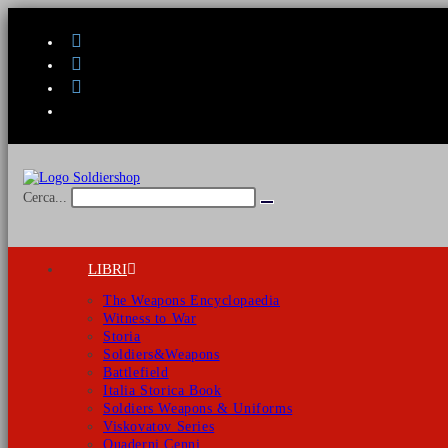
Salta
al
contenuto
Cerca...
Invia
ricerca
LIBRI
The Weapons Encyclopaedia
Witness to War
Storia
Soldiers&Weapons
Battlefield
Italia Storica Book
Soldiers Weapons & Uniforms
Viskovatov Series
Quaderni Cenni