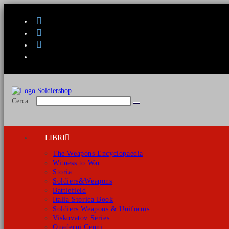
Salta
al
contenuto
Cerca...
Invia
ricerca
LIBRI
The Weapons Encyclopaedia
Witness to War
Storia
Soldiers&Weapons
Battlefield
Italia Storica Book
Soldiers Weapons & Uniforms
Viskovatov Series
Quaderni Cenni