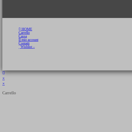
HOME
Carrello
Cassa
Il mio account
Contatti
Wishlist –
Copyright 2026 © Luca Cristini Editore | Libri, eBook & Collector Models
P.IVA 01522980166 - info@soldiershop.com
×
×
Carrello