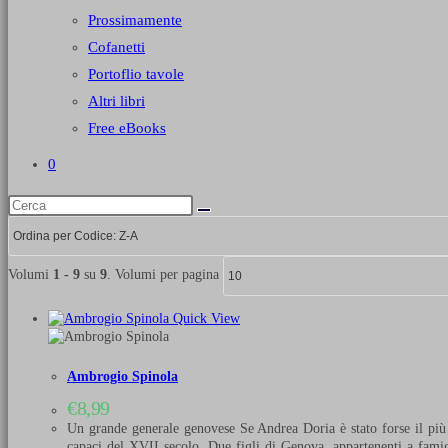
Prossimamente
Cofanetti
Portoflio tavole
Altri libri
Free eBooks
0
Volumi
1 - 9
su
9
. Volumi per pagina
Quick View
Ambrogio Spinola
€
8,99
Un grande generale genovese Se Andrea Doria è stato forse il più
capaci del XVII secolo. Due figli di Genova, appartenenti a famigl