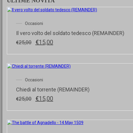
ULTIME NOVITA'
Occasioni
Il vero volto del soldato tedesco (REMAINDER)
Il
Il
€
15,00
25,00
€
prezzo
prezzo
originale
attuale
era:
è:
€25,00.
€15,00.
Occasioni
Chiedi al torrente (REMAINDER)
Il
Il
€
15,00
25,00
€
prezzo
prezzo
originale
attuale
era:
è:
€25,00.
€15,00.