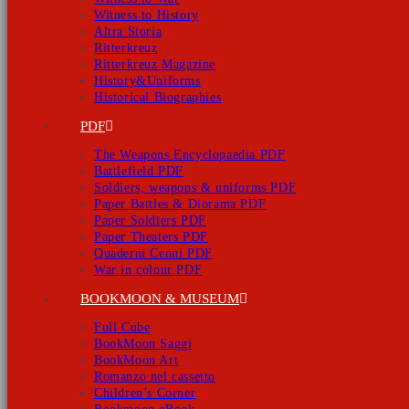
Witness to History
Altra Storia
Ritterkreuz
Ritterkreuz Magazine
History&Uniforms
Historical Biographies
PDF
The Weapons Encyclopaedia PDF
Battlefield PDF
Soldiers, weapons & uniforms PDF
Paper Battles & Diorama PDF
Paper Soldiers PDF
Paper Theaters PDF
Quaderni Cenni PDF
War in colour PDF
BOOKMOON & MUSEUM
Full Cube
BookMoon Saggi
BookMoon Art
Romanzo nel cassetto
Children’s Corner