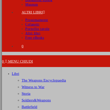
Bookmoon eBook
Museum
ALTRI LIBRI
Prossimamente
Cofanetti
Portoflio tavole
Altri libri
Free eBooks
0
0
MENU
CHIUDI
Libri
The Weapons Encyclopaedia
Witness to War
Storia
Soldiers&Weapons
Battlefield