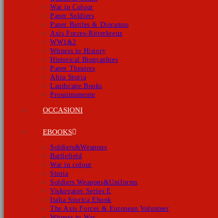
War in Colour
Paper Soldiers
Paper Battles & Dioramas
Axis Forces-Ritterkreuz
WW1&2
Witness to History
Historical Biographies
Paper Theatres
Altra Storia
Landscape Books
Prossimamente
OCCASIONI
EBOOKS
Soldiers&Weapons
Battlefield
War in colour
Storia
Soldiers Weapons&Uniforms
Viskovatov Series E
Italia Storica Ebook
The Axis Forces & European Volunteer
Witness to War