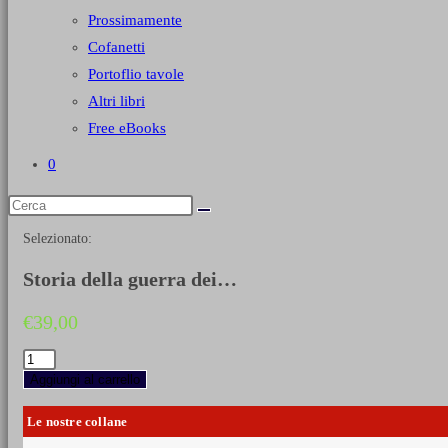
Prossimamente
Cofanetti
Portoflio tavole
Altri libri
Free eBooks
0
Selezionato:
Storia della guerra dei…
€
39,00
Storia
della
Aggiungi al carrello
guerra
dei
Le nostre collane
trent'anni
-