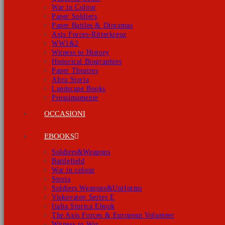
War in Colour
Paper Soldiers
Paper Battles & Dioramas
Axis Forces-Ritterkreuz
WW1&2
Witness to History
Historical Biographies
Paper Theatres
Altra Storia
Landscape Books
Prossimamente
OCCASIONI
EBOOKS
Soldiers&Weapons
Battlefield
War in colour
Storia
Soldiers Weapons&Uniforms
Viskovatov Series E
Italia Storica Ebook
The Axis Forces & European Volunteer
Witness to War