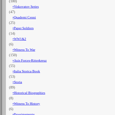
(100)
Viskovatov Series
(47)
Quaderni Cenni
(25)
Paper Soldiers
(14)
WW1&2
(6)
Witness To War
(150)
Axis Forces-Ritterkreuz
(55)
Italia Storica Book
(53)
Storia
(89)
Historical Biographies
(8)
Witness To History
(6)
Prossimamente