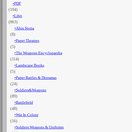
PDF
Volume
(194)
1
quantità
Libri
(863)
Altra Storia
(8)
Paper Theatres
(5)
The Weapons Encyclopaedia
(114)
Landscape Books
(5)
Paper Battles & Dioramas
(24)
Soldiers&Weapons
(89)
Battlefield
(48)
War In Colour
(16)
Soldiers Weapons & Uniforms