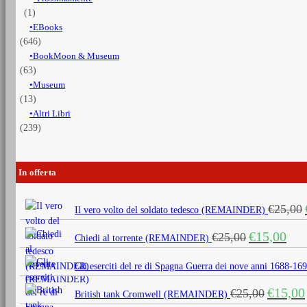
(1)
EBooks
(646)
BookMoon & Museum
(63)
Museum
(13)
Altri Libri
(239)
In offerta
€
25,00
Il vero volto del soldato tedesco (REMAINDER)
Il
Il
€
15,00
€
25,00
Chiedi al torrente (REMAINDER)
prezzo
prezz
originale
attua
Gli eserciti del re di Spagna Guerra dei nove anni 1688
era:
è:
Il
€
15,00
€
25,00
€25,00.
€15,0
British tank Cromwell (REMAINDER)
prezzo