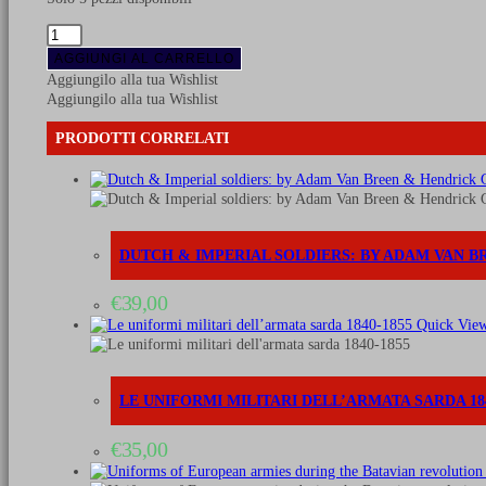
Storia
della
AGGIUNGI AL CARRELLO
guerra
Aggiungilo alla tua Wishlist
dei
Aggiungilo alla tua Wishlist
trent'anni
-
PRODOTTI CORRELATI
Volume
1
quantità
DUTCH & IMPERIAL SOLDIERS: BY ADAM VAN B
€
39,00
Quick Vie
LE UNIFORMI MILITARI DELL’ARMATA SARDA 184
€
35,00