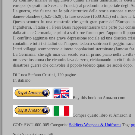
Al conflitto iniziale si aggiunsero quindi rivalità dinastiche, la dete
europee (soprattutto Svezia e Francia) al predominio imperiale degli A
La guerra, che fu una tra le più distruttive della storia europea e mo
danese-olandese (1625-1629); la fase svedese (16301635) ed infine la f
Questo scontro fu una catastrofe che gettò gran parte dell’Europa in 
Inghilterra, l’Italia e i Paesi Bassi rappresentassero una parte pur cons
dalla attuale Germania, e primi a soffrirne furono per l’appunto il pop
Il conflitto aggiunse una grave depressione sociale ad una drastica cri
contadini e tutti i cittadini dell’impero tedesco subirono il peggio: sac
Interi villaggi scomparvero e intere popolazioni sterminate (famoso fra
La Germania, che agli inizi del secolo era in primo piano nella civiltà e
un paese insomma che ricominciava da zero, richiamando in ciò il titol
disastrosa guerra che coinvolse il popolo tedesco quasi tre secoli dopo.
Di Luca Stefano Cristini, 120 pagine
In italiano
Buy this book on Amazon.com
Compra questo libro su Amazon.it
COD:
SWU-600-005
Categoria:
Soldiers Weapons & Uniforms
Tag:
gu
Solo 5 pezzi disponibili