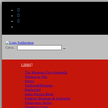
Salta
al
contenuto
Cerca...
Invia
ricerca
LIBRI
The Weapons Encyclopaedia
Witness to War
Storia
Soldiers&Weapons
Battlefield
Italia Storica Book
Soldiers Weapons & Uniforms
Viskovatov Series
Quaderni Cenni