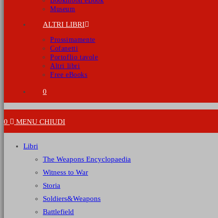
Bookmoon eBook
Museum
ALTRI LIBRI
Prossimamente
Cofanetti
Portoflio tavole
Altri libri
Free eBooks
0
0
MENU
CHIUDI
Libri
The Weapons Encyclopaedia
Witness to War
Storia
Soldiers&Weapons
Battlefield