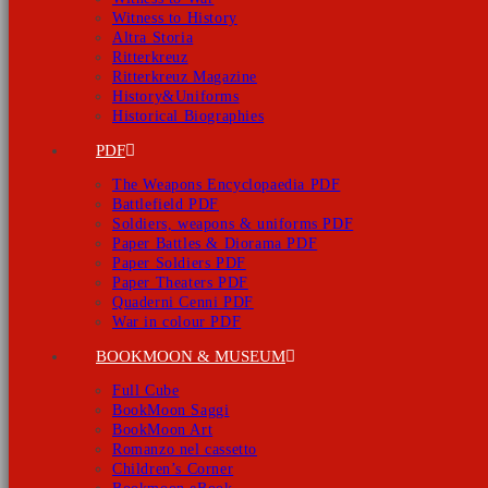
Witness to History
Altra Storia
Ritterkreuz
Ritterkreuz Magazine
History&Uniforms
Historical Biographies
PDF
The Weapons Encyclopaedia PDF
Battlefield PDF
Soldiers, weapons & uniforms PDF
Paper Battles & Diorama PDF
Paper Soldiers PDF
Paper Theaters PDF
Quaderni Cenni PDF
War in colour PDF
BOOKMOON & MUSEUM
Full Cube
BookMoon Saggi
BookMoon Art
Romanzo nel cassetto
Children’s Corner