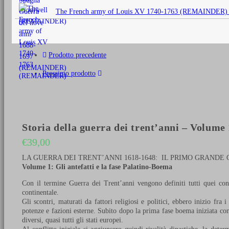
originale
The French army of Louis XV 1740-1763 (REMAINDER)
era:
€25,00.
Prodotto precedente
Prossimo prodotto
Storia della guerra dei trent’anni – Volume 
€
39,00
LA GUERRA DEI TRENT’ANNI 1618-1648: IL PRIMO GRAND
Volume 1: Gli antefatti e la fase Palatino-Boema
Con il termine Guerra dei Trent’anni vengono definiti tutti quei conf
continentale.
Gli scontri, maturati da fattori religiosi e politici, ebbero inizio fra
potenze e fazioni esterne. Subito dopo la prima fase boema iniziata con 
diversi, quasi tutti gli stati europei.