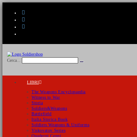
Salta
al
contenuto
Cerca...
Invia
ricerca
LIBRI
The Weapons Encyclopaedia
Witness to War
Storia
Soldiers&Weapons
Battlefield
Italia Storica Book
Soldiers Weapons & Uniforms
Viskovatov Series
Quaderni Cenni