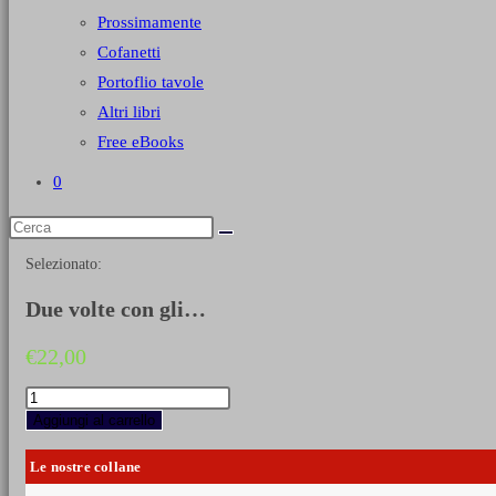
Prossimamente
Cofanetti
Portoflio tavole
Altri libri
Free eBooks
0
Selezionato:
Due volte con gli…
€
22,00
Due
volte
Aggiungi al carrello
con
gli
Le nostre collane
Arditi
sul