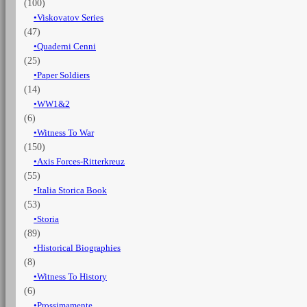
(100)
Viskovatov Series
(47)
Quaderni Cenni
(25)
Paper Soldiers
(14)
WW1&2
(6)
Witness To War
(150)
Axis Forces-Ritterkreuz
(55)
Italia Storica Book
(53)
Storia
(89)
Historical Biographies
(8)
Witness To History
(6)
Prossimamente