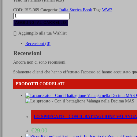
Testo in italiano (Italian text)
COD:
ISE-069
Categoria:
Italia Storica Book
Tag:
WW2
Due
volte
AGGIUNGI AL CARRELLO
con
gli
Aggiungilo alla tua Wishlist
Arditi
sul
Recensioni (0)
Piave
Recensioni
quantità
Ancora non ci sono recensioni.
Solamente clienti che hanno effettuato l'accesso ed hanno acquistato qu
PRODOTTI CORRELATI
LO SPRECATO – CON IL BATTAGLIONE VALANG
€
29,00