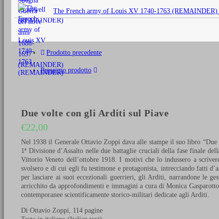
originale
The French army of Louis XV 1740-1763 (REMAINDER)
era:
€25,00.
Prodotto precedente
Prossimo prodotto
Due volte con gli Arditi sul Piave
€
22,00
Nel 1938 il Generale Ottavio Zoppi dava alle stampe il suo libro “Due v
1ª Divisione d’Assalto nelle due battaglie cruciali della fase finale de
Vittorio Veneto dell’ottobre 1918. I motivi che lo indussero a scrive
svolsero e di cui egli fu testimone e protagonista, intrecciando fatti d’a
per lasciare ai suoi eccezionali guerrieri, gli Arditi, narrandone le ge
arricchito da approfondimenti e immagini a cura di Monica Gasparotto B
contemporanee scientificamente storico-militari dedicate agli Arditi.
Di Ottavio Zoppi, 114 pagine