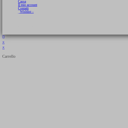
Cassa
Il mio account
Contatti
Wishlist –
Copyright 2026 © Luca Cristini Editore | Libri, eBook & Collector Models
P.IVA 01522980166 - info@soldiershop.com
×
×
Carrello