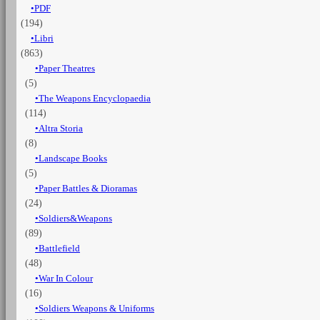
PDF
Piave
(194)
quantità
Libri
(863)
Paper Theatres
(5)
The Weapons Encyclopaedia
(114)
Altra Storia
(8)
Landscape Books
(5)
Paper Battles & Dioramas
(24)
Soldiers&Weapons
(89)
Battlefield
(48)
War In Colour
(16)
Soldiers Weapons & Uniforms