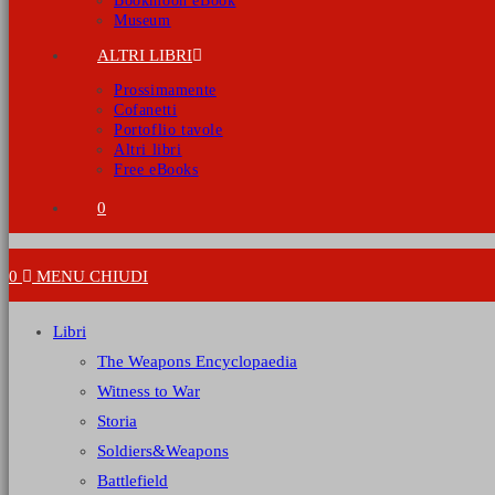
Bookmoon eBook
Museum
ALTRI LIBRI
Prossimamente
Cofanetti
Portoflio tavole
Altri libri
Free eBooks
0
0
MENU
CHIUDI
Libri
The Weapons Encyclopaedia
Witness to War
Storia
Soldiers&Weapons
Battlefield