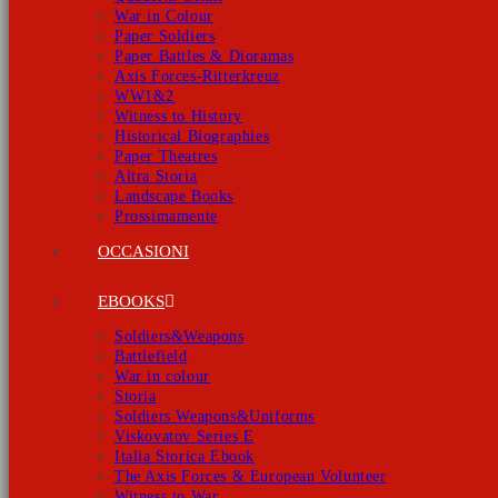
War in Colour
Paper Soldiers
Paper Battles & Dioramas
Axis Forces-Ritterkreuz
WW1&2
Witness to History
Historical Biographies
Paper Theatres
Altra Storia
Landscape Books
Prossimamente
OCCASIONI
EBOOKS
Soldiers&Weapons
Battlefield
War in colour
Storia
Soldiers Weapons&Uniforms
Viskovatov Series E
Italia Storica Ebook
The Axis Forces & European Volunteer
Witness to War