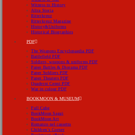
Witness to History
Altra Storia
Ritterkreuz
Ritterkreuz Magazine
History&Uniforms
Historical Biographies
PDF
The Weapons Encyclopaedia PDF
Battlefield PDF
Soldiers, weapons & uniforms PDF
Paper Battles & Diorama PDF
Paper Soldiers PDF
Paper Theaters PDF
Quaderni Cenni PDF
War in colour PDF
BOOKMOON & MUSEUM
Full Cube
BookMoon Saggi
BookMoon Art
Romanzo nel cassetto
Children’s Corner