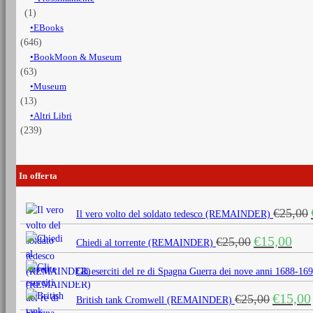
(1)
EBooks
(646)
BookMoon & Museum
(63)
Museum
(13)
Altri Libri
(239)
In offerta
€
25,00
Il vero volto del soldato tedesco (REMAINDER)
Il
Il
€
15,00
€
25,00
Chiedi al torrente (REMAINDER)
prezzo
prezz
originale
attua
Gli eserciti del re di Spagna Guerra dei nove anni 1688
era:
è:
Il
€
15,00
€
25,00
€25,00.
€15,0
British tank Cromwell (REMAINDER)
prezzo