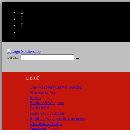
Salta
al
contenuto
Cerca...
Invia
ricerca
LIBRI
The Weapons Encyclopaedia
Witness to War
Storia
Soldiers&Weapons
Battlefield
Italia Storica Book
Soldiers Weapons & Uniforms
Viskovatov Series
Quaderni Cenni