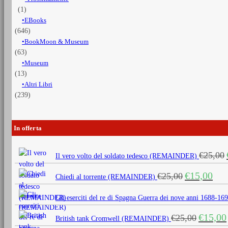
(1)
EBooks
(646)
BookMoon & Museum
(63)
Museum
(13)
Altri Libri
(239)
In offerta
€
25,00
Il vero volto del soldato tedesco (REMAINDER)
Il
Il
€
15,00
€
25,00
Chiedi al torrente (REMAINDER)
prezzo
prezz
originale
attua
Gli eserciti del re di Spagna Guerra dei nove anni 1688
era:
è:
Il
€
15,00
€
25,00
€25,00.
€15,0
British tank Cromwell (REMAINDER)
prezzo