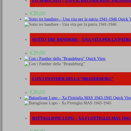
LO SPRECATO – CON IL BATTAGLIONE VALANG
"Totenkopf"
(2a
€
29,00
edizione)
quantità
Quick 
SOTTO TRE BANDIERE – UNA VITA PER LA PATRIA
€
29,00
Quick View
CON I PANTHER DELLA “BRANDEBURG”
€
20,00
Quick Vie
BATTAGLIONE LUPO – XA FLOTTIGLIA MAS 1943-