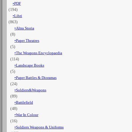
PDF
morto":
(194)
storia
della
Libri
terza
(863)
Divisione
Altra Storia
SS
(8)
"Totenkopf"
Paper Theatres
(2a
(5)
edizione)
quantità
The Weapons Encyclopaedia
(114)
Landscape Books
(5)
Paper Battles & Dioramas
(24)
Soldiers&Weapons
(89)
Battlefield
(48)
War In Colour
(16)
Soldiers Weapons & Uniforms