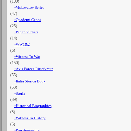
(100)
Viskovatov Series
(47)
Quaderni Cenni
(25)
Paper Soldiers
(14)
WW1&2
(6)
Witness To War
(150)
Axis Forces-Ritterkreuz
(55)
Italia Storica Book
(53)
Storia
(89)
Historical Biographies
(8)
Witness To History
(6)
Prossimamente