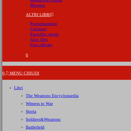
Bookmoon eBook
Museum
ALTRI LIBRI
Prossimamente
Cofanetti
Portoflio tavole
Altri libri
Free eBooks
0
0
MENU
CHIUDI
Libri
The Weapons Encyclopaedia
Witness to War
Storia
Soldiers&Weapons
Battlefield