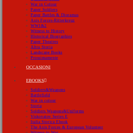
War in Colour
Paper Soldiers
Paper Battles & Dioramas
Axis Forces-Ritterkreuz
WW1&2
Witness to History
Historical Biographies
Paper Theatres
Altra Storia
Landscape Books
Prossimamente
OCCASIONI
EBOOKS
Soldiers&Weapons
Battlefield
War in colour
Storia
Soldiers Weapons&Uniforms
Viskovatov Series E
Italia Storica Ebook
The Axis Forces & European Volunteer
Witness to War