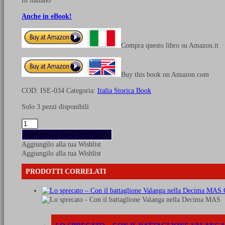
In italiano
Anche in eBook!
Compra questo libro su Amazon.it
Buy this book on Amazon.com
COD:
ISE-034
Categoria:
Italia Storica Book
Solo 3 pezzi disponibili
I
soldati
AGGIUNGI AL CARRELLO
della
Aggiungilo alla tua Wishlist
divisione
Aggiungilo alla tua Wishlist
"Testa
di
PRODOTTI CORRELATI
morto":
storia
della
terza
Divisione
SS