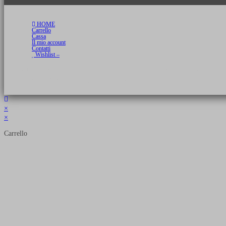
HOME
Carrello
Cassa
Il mio account
Contatti
Wishlist –
Copyright 2026 © Luca Cristini Editore | Libri, eBook & Collector Models
P.IVA 01522980166 - info@soldiershop.com
×
×
Carrello