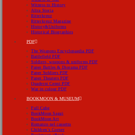
Witness to History
Altra Storia
Ritterkreuz
Ritterkreuz Magazine
History&Uniforms
Historical Biographies
PDF
The Weapons Encyclopaedia PDF
Battlefield PDF
Soldiers, weapons & uniforms PDF
Paper Battles & Diorama PDF
Paper Soldiers PDF
Paper Theaters PDF
Quaderni Cenni PDF
War in colour PDF
BOOKMOON & MUSEUM
Full Cube
BookMoon Saggi
BookMoon Art
Romanzo nel cassetto
Children’s Corner