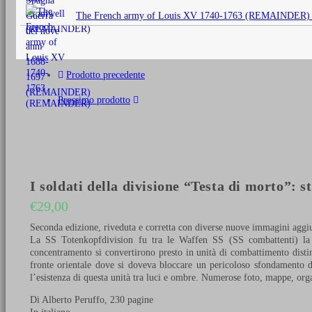
originale
The French army of Louis XV 1740-1763 (REMAINDER)
era:
€25,00.
Prodotto precedente
Prossimo prodotto
I soldati della divisione “Testa di morto”: s
€
29,00
Seconda edizione, riveduta e corretta con diverse nuove immagini aggi
La SS Totenkopfdivision fu tra le Waffen SS (SS combattenti) la
concentramento si convertirono presto in unità di combattimento distin
fronte orientale dove si doveva bloccare un pericoloso sfondamento del
l’esistenza di questa unità tra luci e ombre. Numerose foto, mappe, org
Di Alberto Peruffo, 230 pagine