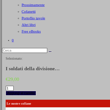
Prossimamente
Cofanetti
Portoflio tavole
Altri libri
Free eBooks
0
Selezionato:
I soldati della divisione…
€
29,00
I
soldati
Aggiungi al carrello
della
divisione
Le nostre collane
"Testa
di