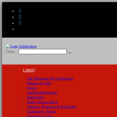
Salta
al
contenuto
Cerca...
Invia
ricerca
LIBRI
The Weapons Encyclopaedia
Witness to War
Storia
Soldiers&Weapons
Battlefield
Italia Storica Book
Soldiers Weapons & Uniforms
Viskovatov Series
Quaderni Cenni