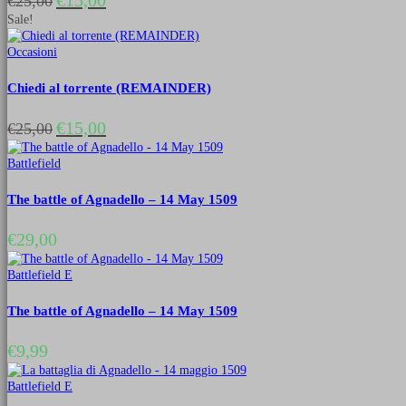
€
15,00
€
25,00
prezzo
prezzo
Sale!
originale
attuale
era:
è:
Occasioni
€25,00.
€15,00.
Chiedi al torrente (REMAINDER)
Il
Il
€
15,00
€
25,00
prezzo
prezzo
originale
attuale
Battlefield
era:
è:
€25,00.
€15,00.
The battle of Agnadello – 14 May 1509
€
29,00
Battlefield E
The battle of Agnadello – 14 May 1509
€
9,99
Battlefield E