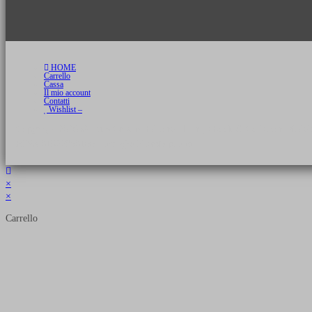
HOME
Carrello
Cassa
Il mio account
Contatti
Wishlist –
Copyright 2026 © Luca Cristini Editore | Libri, eBook & Collector Models
P.IVA 01522980166 - info@soldiershop.com
×
×
Carrello