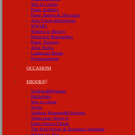
War in Colour
Paper Soldiers
Paper Battles & Dioramas
Axis Forces-Ritterkreuz
WW1&2
Witness to History
Historical Biographies
Paper Theatres
Altra Storia
Landscape Books
Prossimamente
OCCASIONI
EBOOKS
Soldiers&Weapons
Battlefield
War in colour
Storia
Soldiers Weapons&Uniforms
Viskovatov Series E
Italia Storica Ebook
The Axis Forces & European Volunteer
Witness to War