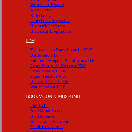
Witness to History
Altra Storia
Ritterkreuz
Ritterkreuz Magazine
History&Uniforms
Historical Biographies
PDF
The Weapons Encyclopaedia PDF
Battlefield PDF
Soldiers, weapons & uniforms PDF
Paper Battles & Diorama PDF
Paper Soldiers PDF
Paper Theaters PDF
Quaderni Cenni PDF
War in colour PDF
BOOKMOON & MUSEUM
Full Cube
BookMoon Saggi
BookMoon Art
Romanzo nel cassetto
Children’s Corner