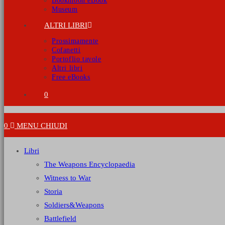
Bookmoon eBook
Museum
ALTRI LIBRI
Prossimamente
Cofanetti
Portoflio tavole
Altri libri
Free eBooks
0
0
MENU
CHIUDI
Libri
The Weapons Encyclopaedia
Witness to War
Storia
Soldiers&Weapons
Battlefield