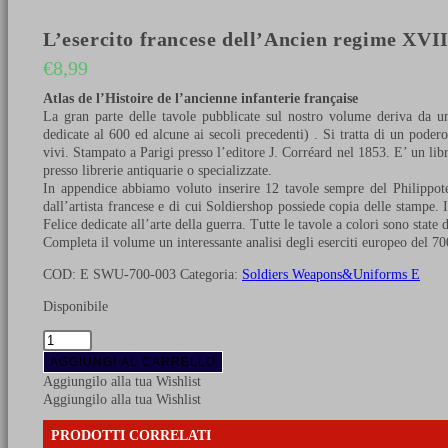
L’esercito francese dell’Ancien regime XVI
€
8,99
Atlas de l’Histoire de l’ancienne infanterie française
La gran parte delle tavole pubblicate sul nostro volume deriva da una
dedicate al 600 ed alcune ai secoli precedenti) . Si tratta di un poder
vivi. Stampato a Parigi presso l’editore J. Corréard nel 1853. E’ un li
presso librerie antiquarie o specializzate.
In appendice abbiamo voluto inserire 12 tavole sempre del Philippotea
dall’artista francese e di cui Soldiershop possiede copia delle stampe.
Felice dedicate all’arte della guerra. Tutte le tavole a colori sono state d
Completa il volume un interessante analisi degli eserciti europeo del 70
COD:
E SWU-700-003
Categoria:
Soldiers Weapons&Uniforms E
Disponibile
L'esercito
francese
AGGIUNGI AL CARRELLO
dell'Ancien
Aggiungilo alla tua Wishlist
regime
Aggiungilo alla tua Wishlist
XVII-
XVIII
PRODOTTI CORRELATI
secolo