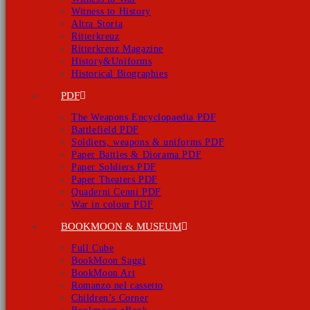
Witness to History
Altra Storia
Ritterkreuz
Ritterkreuz Magazine
History&Uniforms
Historical Biographies
PDF
The Weapons Encyclopaedia PDF
Battlefield PDF
Soldiers, weapons & uniforms PDF
Paper Battles & Diorama PDF
Paper Soldiers PDF
Paper Theaters PDF
Quaderni Cenni PDF
War in colour PDF
BOOKMOON & MUSEUM
Full Cube
BookMoon Saggi
BookMoon Art
Romanzo nel cassetto
Children’s Corner