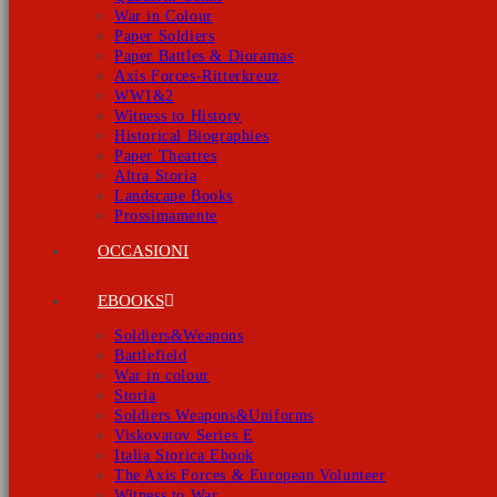
War in Colour
Paper Soldiers
Paper Battles & Dioramas
Axis Forces-Ritterkreuz
WW1&2
Witness to History
Historical Biographies
Paper Theatres
Altra Storia
Landscape Books
Prossimamente
OCCASIONI
EBOOKS
Soldiers&Weapons
Battlefield
War in colour
Storia
Soldiers Weapons&Uniforms
Viskovatov Series E
Italia Storica Ebook
The Axis Forces & European Volunteer
Witness to War