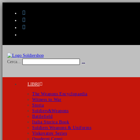
Salta
al
contenuto
Cerca...
Invia
ricerca
LIBRI
The Weapons Encyclopaedia
Witness to War
Storia
Soldiers&Weapons
Battlefield
Italia Storica Book
Soldiers Weapons & Uniforms
Viskovatov Series
Quaderni Cenni