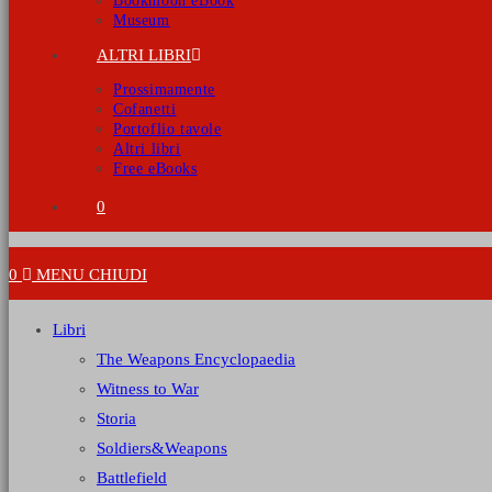
Bookmoon eBook
Museum
ALTRI LIBRI
Prossimamente
Cofanetti
Portoflio tavole
Altri libri
Free eBooks
0
0
MENU
CHIUDI
Libri
The Weapons Encyclopaedia
Witness to War
Storia
Soldiers&Weapons
Battlefield