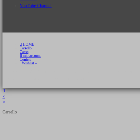
YouTube Channel
HOME
Carrello
Cassa
Il mio account
Contatti
Wishlist –
Copyright 2026 © Luca Cristini Editore | Libri, eBook & Collector Models
P.IVA 01522980166 - info@soldiershop.com
×
×
Carrello