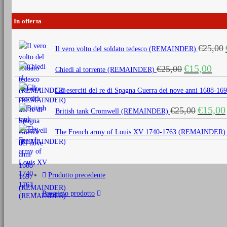
In offerta
€
25,00
Il vero volto del soldato tedesco (REMAINDER)
Il
Il
€
15,00
€
25,00
Chiedi al torrente (REMAINDER)
prezzo
prezz
originale
attua
Gli eserciti del re di Spagna Guerra dei nove anni 1688
era:
è:
Il
€
15,00
€
25,00
€25,00.
€15,0
British tank Cromwell (REMAINDER)
prezzo
originale
The French army of Louis XV 1740-1763 (REMAINDER)
era:
€25,00.
Prodotto precedente
Prossimo prodotto