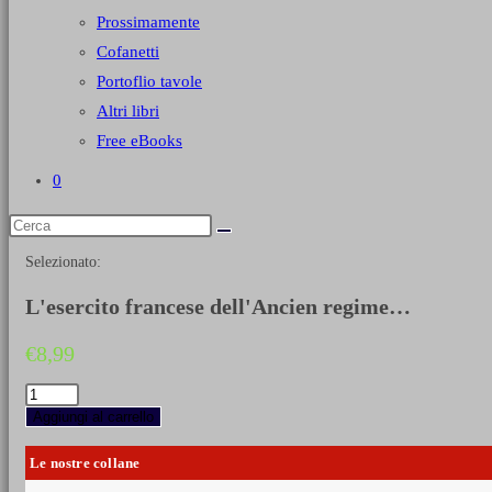
Prossimamente
Cofanetti
Portoflio tavole
Altri libri
Free eBooks
0
Selezionato:
L'esercito francese dell'Ancien regime…
€
8,99
L'esercito
francese
Aggiungi al carrello
dell'Ancien
regime
Le nostre collane
XVII-
XVIII