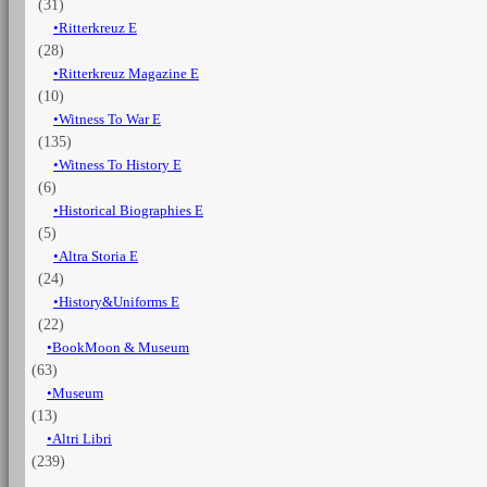
(31)
Ritterkreuz E
(28)
Ritterkreuz Magazine E
(10)
Witness To War E
(135)
Witness To History E
(6)
Historical Biographies E
(5)
Altra Storia E
(24)
History&Uniforms E
(22)
BookMoon & Museum
(63)
Museum
(13)
Altri Libri
(239)