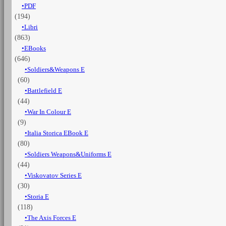
PDF
secolo
(194)
quantità
Libri
(863)
EBooks
(646)
Soldiers&Weapons E
(60)
Battlefield E
(44)
War In Colour E
(9)
Italia Storica EBook E
(80)
Soldiers Weapons&Uniforms E
(44)
Viskovatov Series E
(30)
Storia E
(118)
The Axis Forces E