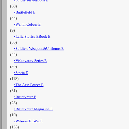
Soldiers&Weapons E
(60)
Battlefield E
(44)
War In Colour E
(9)
Italia Storica EBook E
(80)
Soldiers Weapons&Uniforms E
(44)
Viskovatov Series E
(30)
Storia E
(118)
The Axis Forces E
(31)
Ritterkreuz E
(28)
Ritterkreuz Magazine E
(10)
Witness To War E
(135)