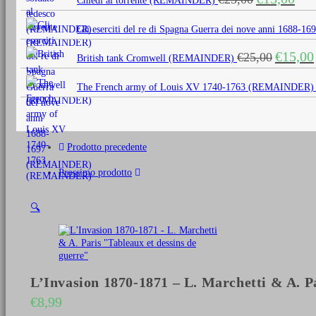
Chiedi al torrente (REMAINDER)
prezzo
prezz
originale
attua
Gli eserciti del re di Spagna Guerra dei nove anni 1688
era:
è:
Il
€
15,00
€
25,00
€25,00.
€15,0
British tank Cromwell (REMAINDER)
prezzo
originale
The French army of Louis XV 1740-1763 (REMAINDER)
era:
€25,00.
Prodotto precedente
Prossimo prodotto
🔍
L’Invasion 1870-1871 – L. Marchetti & A. Pa
€
8,99