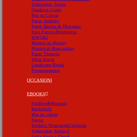
Viskovatov Series
Quaderni Cenni
War in Colour
Paper Soldiers
Paper Battles & Dioramas
Axis Forces-Ritterkreuz
WW1&2
Witness to History
Historical Biographies
Paper Theatres
Altra Storia
Landscape Books
Prossimamente
OCCASIONI
EBOOKS
Soldiers&Weapons
Battlefield
War in colour
Storia
Soldiers Weapons&Uniforms
Viskovatov Series E
Italia Storica Ebook