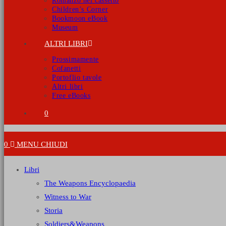
Romanzo nel cassetto
Children’s Corner
Bookmoon eBook
Museum
ALTRI LIBRI
Prossimamente
Cofanetti
Portoflio tavole
Altri libri
Free eBooks
0
0
MENU
CHIUDI
Libri
The Weapons Encyclopaedia
Witness to War
Storia
Soldiers&Weapons