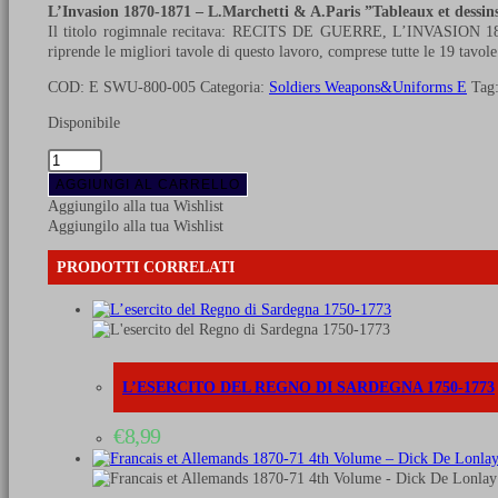
L’Invasion 1870-1871 – L.Marchetti & A.Paris ”Tableaux et dessin
Il titolo rogimnale recitava: RECITS DE GUERRE, L’INVASION 1870 –
riprende le migliori tavole di questo lavoro, comprese tutte le 19 tavol
COD:
E SWU-800-005
Categoria:
Soldiers Weapons&Uniforms E
Tag
Disponibile
L'Invasion
1870-
AGGIUNGI AL CARRELLO
1871
Aggiungilo alla tua Wishlist
-
Aggiungilo alla tua Wishlist
L.
Marchetti
PRODOTTI CORRELATI
&
A.
Paris
"Tableaux
et
dessins
L’ESERCITO DEL REGNO DI SARDEGNA 1750-1773
de
guerre"
€
8,99
quantità