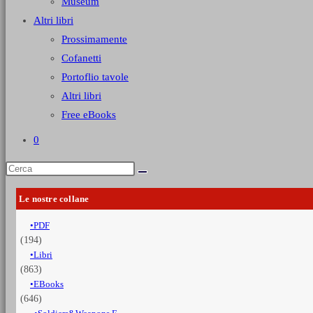
Museum
Altri libri
Prossimamente
Cofanetti
Portoflio tavole
Altri libri
Free eBooks
0
Le nostre collane
PDF
(194)
Libri
(863)
EBooks
(646)