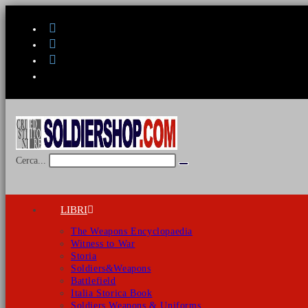
Salta
al
contenuto
Cerca...
Invia
ricerca
LIBRI
The Weapons Encyclopaedia
Witness to War
Storia
Soldiers&Weapons
Battlefield
Italia Storica Book
Soldiers Weapons & Uniforms