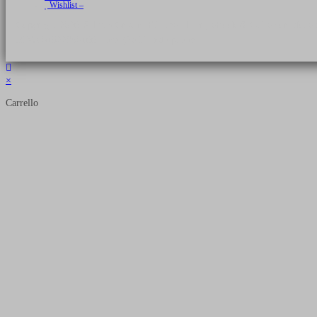
Wishlist –
Copyright 2026 © Luca Cristini Editore | Libri, eBook & Collector Models
P.IVA 01522980166 - info@soldiershop.com
×
Carrello