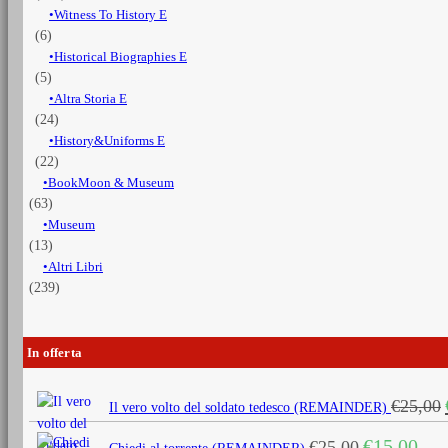
Witness To History E
(6)
Historical Biographies E
(5)
Altra Storia E
(24)
History&Uniforms E
(22)
BookMoon & Museum
(63)
Museum
(13)
Altri Libri
(239)
In offerta
€
25,00
Il vero volto del soldato tedesco (REMAINDER)
Il
Il
€
15,00
€
25,00