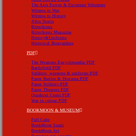
The Axis Forces & European Volunteer
Witness to War
Witness to History
Altra Storia
Ritterkreuz
Ritterkreuz Magazine
History&Uniforms
Historical Biographies
PDF
The Weapons Encyclopaedia PDF
Battlefield PDF
Soldiers, weapons & uniforms PDF
Paper Battles & Diorama PDF
Paper Soldiers PDF
Paper Theaters PDF
Quaderni Cenni PDF
War in colour PDF
BOOKMOON & MUSEUM
Full Cube
BookMoon Saggi
BookMoon Art