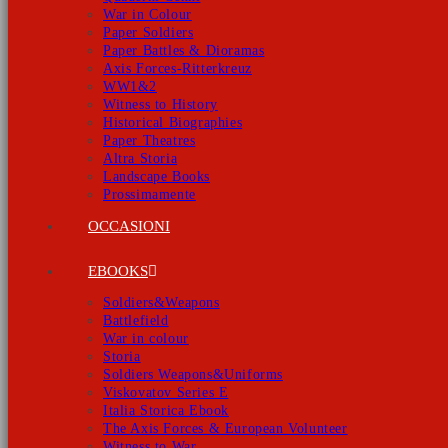
War in Colour
Paper Soldiers
Paper Battles & Dioramas
Axis Forces-Ritterkreuz
WW1&2
Witness to History
Historical Biographies
Paper Theatres
Altra Storia
Landscape Books
Prossimamente
OCCASIONI
EBOOKS
Soldiers&Weapons
Battlefield
War in colour
Storia
Soldiers Weapons&Uniforms
Viskovatov Series E
Italia Storica Ebook
The Axis Forces & European Volunteer
Witness to War