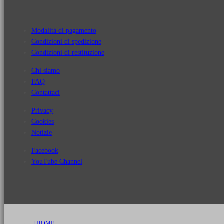
€12,00.
€5,00.
Modalità di pagamento
Condizioni di spedizione
Condizioni di restituzione
Chi siamo
FAQ
Contattaci
Privacy
Cookies
Notizie
Facebook
YouTube Channel
HOME