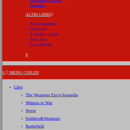
Bookmoon eBook
Museum
ALTRI LIBRI
Prossimamente
Cofanetti
Portoflio tavole
Altri libri
Free eBooks
0
0
MENU
CHIUDI
Libri
The Weapons Encyclopaedia
Witness to War
Storia
Soldiers&Weapons
Battlefield