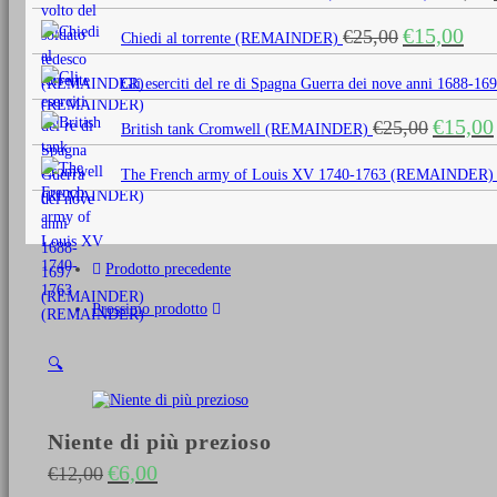
Il
Il
€
15,00
€
25,00
Chiedi al torrente (REMAINDER)
prezzo
prezz
originale
attua
Gli eserciti del re di Spagna Guerra dei nove anni 1688
era:
è:
Il
€
15,00
€
25,00
€25,00.
€15,0
British tank Cromwell (REMAINDER)
prezzo
originale
The French army of Louis XV 1740-1763 (REMAINDER)
era:
€25,00.
Prodotto precedente
Prossimo prodotto
🔍
Niente di più prezioso
€
6,00
€
12,00
Il prezzo originale era: €12,00.
Il prezzo attuale è: €6,00.