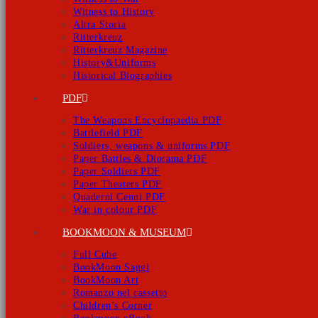
Witness to History
Altra Storia
Ritterkreuz
Ritterkreuz Magazine
History&Uniforms
Historical Biographies
PDF
The Weapons Encyclopaedia PDF
Battlefield PDF
Soldiers, weapons & uniforms PDF
Paper Battles & Diorama PDF
Paper Soldiers PDF
Paper Theaters PDF
Quaderni Cenni PDF
War in colour PDF
BOOKMOON & MUSEUM
Full Cube
BookMoon Saggi
BookMoon Art
Romanzo nel cassetto
Children’s Corner