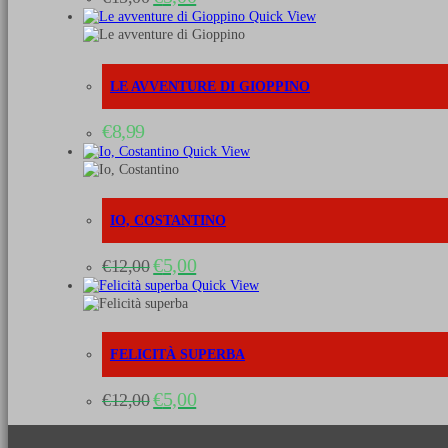
prezzo
prezzo
Quick View
originale
attuale
era:
è:
€15,00.
€5,00.
LE AVVENTURE DI GIOPPINO
€
8,99
Quick View
IO, COSTANTINO
Il
Il
€
5,00
€
12,00
prezzo
prezzo
Quick View
originale
attuale
era:
è:
€12,00.
€5,00.
FELICITÀ SUPERBA
Il
Il
€
5,00
€
12,00
prezzo
prezzo
originale
attuale
era:
è: