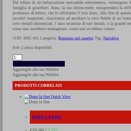
Dal relitto di un’imbarcazione mercantile settecentesca, riemergono l
famiglia di gioiellieri. Anna, la sua ultima erede, intraprenderà la diffi
professore di lettere, che le offriranno il loro aiuto. Alla fine di ques
incontri inaspettati, riusciranno ad ascoltare la voce flebile di un lont
certi metalli dimenticati, l’aura incantata di rari monili, e la grande e
come mai avrebbero immaginato, come mai avrebbero voluto.
COD:
RNC-011
Categoria:
Romanzo nel cassetto
Tag:
Narrativa
Solo 2 pezzi disponibili
Niente
di
AGGIUNGI AL CARRELLO
più
Aggiungilo alla tua Wishlist
prezioso
Aggiungilo alla tua Wishlist
quantità
PRODOTTI CORRELATI
Quick View
DOPO LA FINE
Il
Il
€
5,00
€
15,00