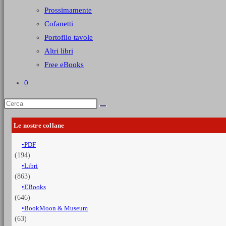
Prossimamente
Cofanetti
Portoflio tavole
Altri libri
Free eBooks
0
Le nostre collane
PDF
(194)
Libri
(863)
EBooks
(646)
BookMoon & Museum
(63)