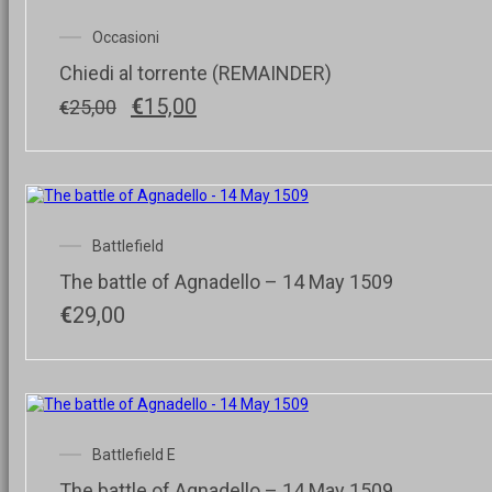
Occasioni
Chiedi al torrente (REMAINDER)
Il
Il
€
15,00
25,00
€
prezzo
prezzo
originale
attuale
era:
è:
€25,00.
€15,00.
Battlefield
The battle of Agnadello – 14 May 1509
€
29,00
Battlefield E
The battle of Agnadello – 14 May 1509