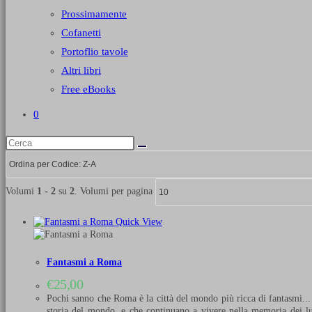
Prossimamente
Cofanetti
Portoflio tavole
Altri libri
Free eBooks
0
Volumi
1 - 2
su
2
. Volumi per pagina
Quick View
Fantasmi a Roma
€
25,00
Pochi sanno che Roma è la città del mondo più ricca di fantasmi... 
storia del mondo, e che continuano a vivere nella memoria dei l