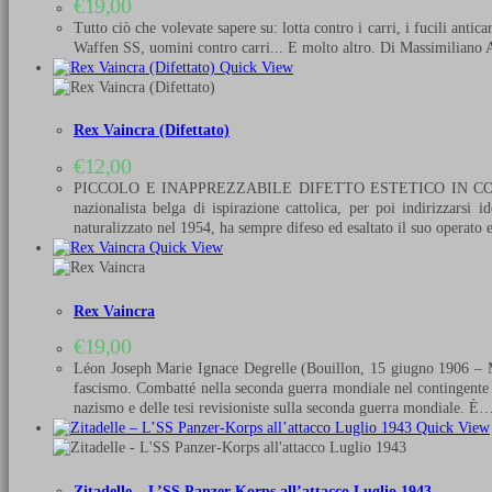
€
19,00
Tutto ciò che volevate sapere su: lotta contro i carri, i fucili antic
Waffen SS, uomini contro carri... E molto altro. Di Massimiliano
Quick View
Rex Vaincra (Difettato)
€
12,00
PICCOLO E INAPPREZZABILE DIFETTO ESTETICO IN COPERTINA L
nazionalista belga di ispirazione cattolica, per poi indirizzars
naturalizzato nel 1954, ha sempre difeso ed esaltato il suo operato
Quick View
Rex Vaincra
€
19,00
Léon Joseph Marie Ignace Degrelle (Bouillon, 15 giugno 1906 – Mál
fascismo. Combatté nella seconda guerra mondiale nel contingente va
nazismo e delle tesi revisioniste sulla seconda guerra mondiale. È
Quick View
Zitadelle – L’SS Panzer-Korps all’attacco Luglio 1943