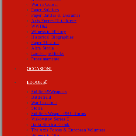
War in Colour
Paper Soldiers
Paper Battles & Dioramas
Axis Forces-Ritterkreuz
WW1&2
Witness to History
Historical Biographies
Paper Theatres
Altra Storia
Landscape Books
Prossimamente
OCCASIONI
EBOOKS
Soldiers&Weapons
Battlefield
War in colour
Storia
Soldiers Weapons&Uniforms
Viskovatov Series E
Italia Storica Ebook
The Axis Forces & European Volunteer
Witness to War