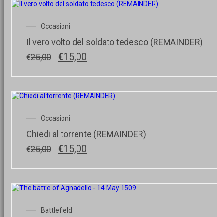
Occasioni
Il vero volto del soldato tedesco (REMAINDER)
Il
Il
€
15,00
25,00
€
prezzo
prezzo
originale
attuale
era:
è:
€25,00.
€15,00.
Occasioni
Chiedi al torrente (REMAINDER)
Il
Il
€
15,00
25,00
€
prezzo
prezzo
originale
attuale
era:
è:
€25,00.
€15,00.
Battlefield