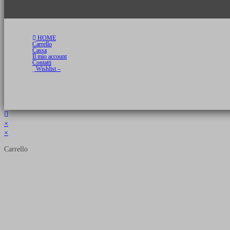
HOME
Carrello
Cassa
Il mio account
Contatti
Wishlist –
Copyright 2026 © Luca Cristini Editore | Libri, eBook & Collector Models
P.IVA 01522980166 - info@soldiershop.com
×
×
Carrello