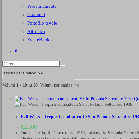
Prossimamente
Cofanetti
Portoflio tavole
Altri libri
Free eBooks
0
Volumi
1 - 10
su
50
. Volumi per pagina
Qu
Fall Weiss – I reparti combattenti SS in Polonia Settembre 19
€
23,00
Ottant'anni fa, il 1° settembre 1939, iniziava la Seconda Guerra M
Qualcuno si chiese se fosse stato giusto morire per Danzica, ebben