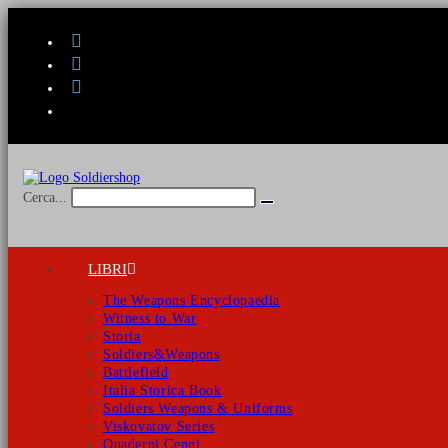
Salta
al
contenuto
Cerca...
Invia
ricerca
LIBRI
The Weapons Encyclopaedia
Witness to War
Storia
Soldiers&Weapons
Battlefield
Italia Storica Book
Soldiers Weapons & Uniforms
Viskovatov Series
Quaderni Cenni