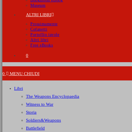
Bookmoon eBook
Museum
ALTRI LIBRI
Prossimamente
Cofanetti
Portoflio tavole
Altri libri
Free eBooks
0
0
MENU
CHIUDI
Libri
The Weapons Encyclopaedia
Witness to War
Storia
Soldiers&Weapons
Battlefield