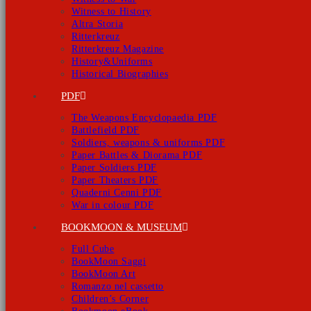
Witness to History
Altra Storia
Ritterkreuz
Ritterkreuz Magazine
History&Uniforms
Historical Biographies
PDF
The Weapons Encyclopaedia PDF
Battlefield PDF
Soldiers, weapons & uniforms PDF
Paper Battles & Diorama PDF
Paper Soldiers PDF
Paper Theaters PDF
Quaderni Cenni PDF
War in colour PDF
BOOKMOON & MUSEUM
Full Cube
BookMoon Saggi
BookMoon Art
Romanzo nel cassetto
Children’s Corner