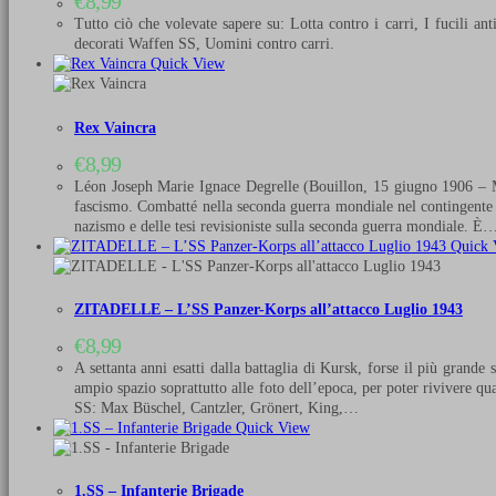
€
8,99
Tutto ciò che volevate sapere su: Lotta contro i carri, I fucili an
decorati Waffen SS, Uomini contro carri.
Quick View
Rex Vaincra
€
8,99
Léon Joseph Marie Ignace Degrelle (Bouillon, 15 giugno 1906 – Mál
fascismo. Combatté nella seconda guerra mondiale nel contingente va
nazismo e delle tesi revisioniste sulla seconda guerra mondiale. È
Quick 
ZITADELLE – L’SS Panzer-Korps all’attacco Luglio 1943
€
8,99
A settanta anni esatti dalla battaglia di Kursk, forse il più grand
ampio spazio soprattutto alle foto dell’epoca, per poter rivivere quas
SS: Max Büschel, Cantzler, Grönert, King,…
Quick View
1.SS – Infanterie Brigade