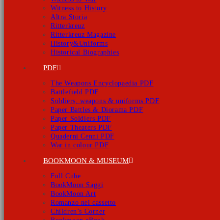
Witness to History
Altra Storia
Ritterkreuz
Ritterkreuz Magazine
History&Uniforms
Historical Biographies
PDF
The Weapons Encyclopaedia PDF
Battlefield PDF
Soldiers, weapons & uniforms PDF
Paper Battles & Diorama PDF
Paper Soldiers PDF
Paper Theaters PDF
Quaderni Cenni PDF
War in colour PDF
BOOKMOON & MUSEUM
Full Cube
BookMoon Saggi
BookMoon Art
Romanzo nel cassetto
Children’s Corner