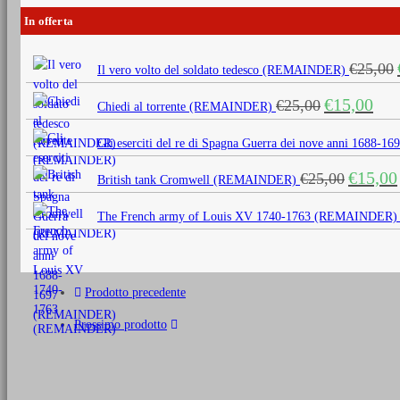
In offerta
€
25,00
Il vero volto del soldato tedesco (REMAINDER)
Il
Il
€
15,00
€
25,00
Chiedi al torrente (REMAINDER)
prezzo
prezz
originale
attua
Gli eserciti del re di Spagna Guerra dei nove anni 1688
era:
è:
Il
€
15,00
€
25,00
€25,00.
€15,0
British tank Cromwell (REMAINDER)
prezzo
originale
The French army of Louis XV 1740-1763 (REMAINDER)
era:
€25,00.
Prodotto precedente
Prossimo prodotto