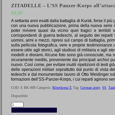
ZITADELLE – L’SS Panzer-Korps all’attacc
€
8,99
A settanta anni esatti dalla battaglia di Kursk, forse il pi
con una nuova pubblicazione, prima della nuova serie de
poter rivivere quasi da vicino quei tragici e terribili
corrispondenti di guerra tedeschi, al seguito dei reparti
uomini, armi e mezzi, ripresi sul campo di battaglia, prim
sulla pellicola fotografica, vere e proprie testimonianz
essere utile agli storici, agli studiosi di militaria e agli
modelli e diorami. Alcune foto sono già conosciute, ma no
sicuramente inedito, proveniente dai principali archivi pubb
nuovo. Così come, per evitare inutili ripetizioni di testi già
delle operazioni militari soprattutto dal punto di vista d
tedeschi e dal monumentale lavoro di Otto Weidinger sull
formazioni dell’SS-Panzer-Korps, i cui reparti agirono sem
COD:
E RK-008
Categoria:
Ritterkreuz E
Tag:
German army
,
SS
,
Tan
Disponibile
ZITADELLE
-
AGGIUNGI AL CARRELLO
L'SS