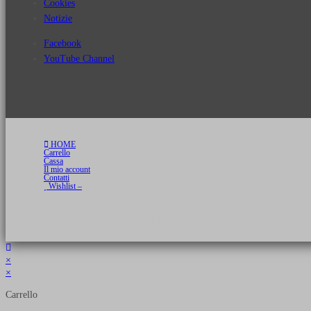
Cookies
Notizie
Facebook
YouTube Channel
HOME
Carrello
Cassa
Il mio account
Contatti
Wishlist –
Copyright 2026 © Luca Cristini Editore | Libri, eBook & Collector Models
P.IVA 01522980166 - info@soldiershop.com
×
×
Carrello