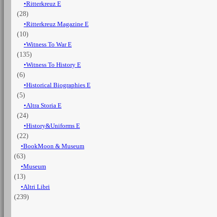
Ritterkreuz E
(28)
Ritterkreuz Magazine E
(10)
Witness To War E
(135)
Witness To History E
(6)
Historical Biographies E
(5)
Altra Storia E
(24)
History&Uniforms E
(22)
BookMoon & Museum
(63)
Museum
(13)
Altri Libri
(239)