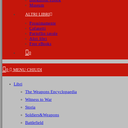
Bookmoon eBook
Museum
ALTRI LIBRI
Prossimamente
Cofanetti
Portoflio tavole
Altri libri
Free eBooks
0
0
MENU
CHIUDI
Libri
The Weapons Encyclopaedia
Witness to War
Storia
Soldiers&Weapons
Battlefield