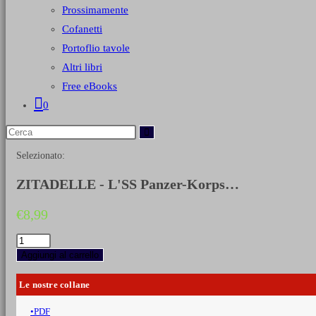
Prossimamente
Cofanetti
Portoflio tavole
Altri libri
Free eBooks
0
Selezionato:
ZITADELLE - L'SS Panzer-Korps…
€
8,99
ZITADELLE
-
Aggiungi al carrello
L'SS
Panzer-
Le nostre collane
Korps
all'attacco
PDF
Luglio