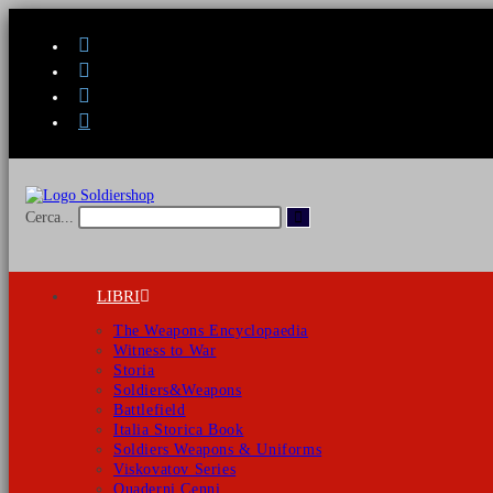
Salta
al
contenuto
Invia
Cerca...
ricerca
LIBRI
The Weapons Encyclopaedia
Witness to War
Storia
Soldiers&Weapons
Battlefield
Italia Storica Book
Soldiers Weapons & Uniforms
Viskovatov Series
Quaderni Cenni