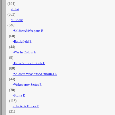
(194)
1943
quantità
Libri
(863)
EBooks
(646)
Soldiers&Weapons E
(60)
Battlefield E
(44)
War In Colour E
(9)
Italia Storica EBook E
(80)
Soldiers Weapons&Uniforms E
(44)
Viskovatov Series E
(30)
Storia E
(118)
The Axis Forces E
(31)