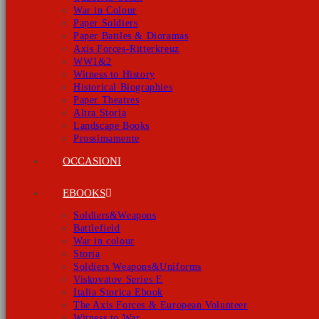
War in Colour
Paper Soldiers
Paper Battles & Dioramas
Axis Forces-Ritterkreuz
WW1&2
Witness to History
Historical Biographies
Paper Theatres
Altra Storia
Landscape Books
Prossimamente
OCCASIONI
EBOOKS
Soldiers&Weapons
Battlefield
War in colour
Storia
Soldiers Weapons&Uniforms
Viskovatov Series E
Italia Storica Ebook
The Axis Forces & European Volunteer
Witness to War