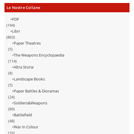
Le Nostre Collane
PDF
(194)
Libri
(863)
Paper Theatres
(5)
The Weapons Encyclopaedia
(114)
Altra Storia
(8)
Landscape Books
(5)
Paper Battles & Dioramas
(24)
Soldiers&Weapons
(89)
Battlefield
(48)
War In Colour
(16)