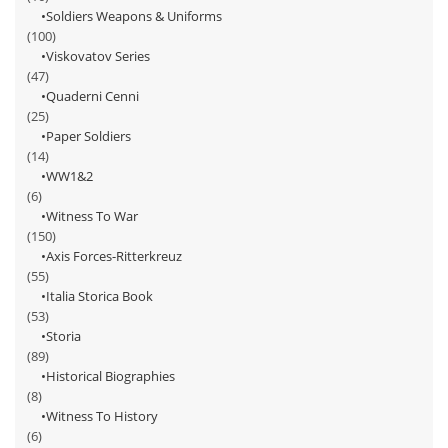
Soldiers Weapons & Uniforms
(100)
Viskovatov Series
(47)
Quaderni Cenni
(25)
Paper Soldiers
(14)
WW1&2
(6)
Witness To War
(150)
Axis Forces-Ritterkreuz
(55)
Italia Storica Book
(53)
Storia
(89)
Historical Biographies
(8)
Witness To History
(6)