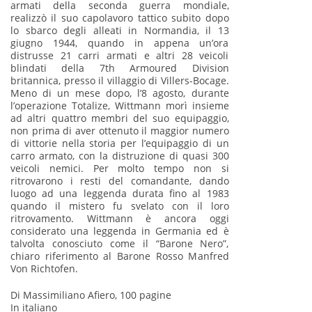
armati della seconda guerra mondiale,
realizzò il suo capolavoro tattico subito dopo
lo sbarco degli alleati in Normandia, il 13
giugno 1944, quando in appena un’ora
distrusse 21 carri armati e altri 28 veicoli
blindati della 7th Armoured Division
britannica, presso il villaggio di Villers-Bocage.
Meno di un mese dopo, l’8 agosto, durante
l’operazione Totalize, Wittmann morì insieme
ad altri quattro membri del suo equipaggio,
non prima di aver ottenuto il maggior numero
di vittorie nella storia per l’equipaggio di un
carro armato, con la distruzione di quasi 300
veicoli nemici. Per molto tempo non si
ritrovarono i resti del comandante, dando
luogo ad una leggenda durata fino al 1983
quando il mistero fu svelato con il loro
ritrovamento. Wittmann è ancora oggi
considerato una leggenda in Germania ed è
talvolta conosciuto come il “Barone Nero”,
chiaro riferimento al Barone Rosso Manfred
Von Richtofen.
Di Massimiliano Afiero, 100 pagine
In italiano