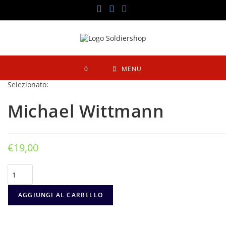
Salta
al
contenuto
0
MENU
Selezionato:
Michael Wittmann
€
19,00
Michael
Wittmann
quantità
AGGIUNGI AL CARRELLO