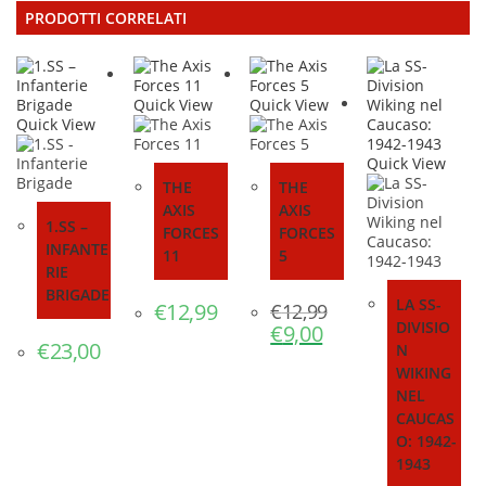
PRODOTTI CORRELATI
Quick View
Quick View
Quick View
Quick View
THE
THE
AXIS
AXIS
1.SS –
FORCES
FORCES
INFANTE
11
5
RIE
BRIGADE
LA SS-
€
12,99
€
12,99
DIVISIO
Il
€
9,00
Il
prezzo
prezzo
€
23,00
N
originale
attuale
WIKING
era:
è:
€12,99.
€9,00.
NEL
CAUCAS
O: 1942-
1943