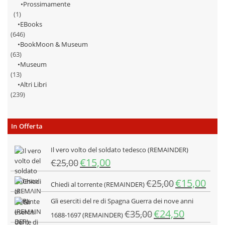
Prossimamente
(1)
EBooks
(646)
BookMoon & Museum
(63)
Museum
(13)
Altri Libri
(239)
In Offerta
Il vero volto del soldato tedesco (REMAINDER)
Il
Il
€
15,00
€
25,00
prezzo
prezzo
Il
Il
€
15,00
originale
attuale
€
25,00
Chiedi al torrente (REMAINDER)
prezzo
prezz
era:
è:
Gli eserciti del re di Spagna Guerra dei nove anni
originale
attua
€25,00.
€15,00.
Il
Il
€
24,50
€
35,00
era:
è:
1688-1697 (REMAINDER)
prezzo
prezzo
€25,00.
€15,0