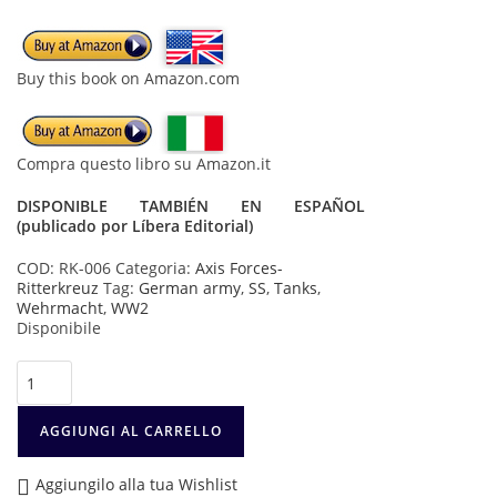
Buy this book on Amazon.com
Compra questo libro su Amazon.it
DISPONIBLE TAMBIÉN EN ESPAÑOL
(publicado por Líbera Editorial)
COD:
RK-006
Categoria:
Axis Forces-
Ritterkreuz
Tag:
German army
,
SS
,
Tanks
,
Wehrmacht
,
WW2
Disponibile
Michael
Wittmann
quantità
AGGIUNGI AL CARRELLO
Aggiungilo alla tua Wishlist