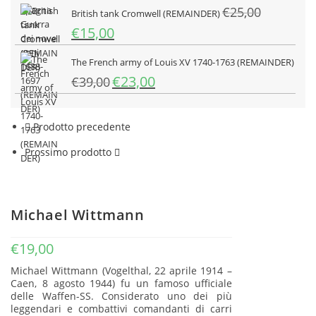
€
25,00
originale
attuale
British tank Cromwell (REMAINDER)
era:
è:
Il
Il
€
15,00
€35,00.
€24,50.
prezzo
prezzo
originale
attuale
The French army of Louis XV 1740-1763 (REMAINDER)
era:
è:
Il
Il
€
23,00
€
39,00
€25,00.
€15,00.
prezzo
prezzo
originale
attuale
era:
è:
Prodotto precedente
€39,00.
€23,00.
Prossimo prodotto
Michael Wittmann
€
19,00
Michael Wittmann (Vogelthal, 22 aprile 1914 –
Caen, 8 agosto 1944) fu un famoso ufficiale
delle Waffen-SS. Considerato uno dei più
leggendari e combattivi comandanti di carri