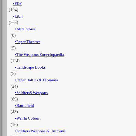
PDF
(194)
Libri
(863)
Altra Storia
(8)
Paper Theatres
(5)
The Weapons Encyclopaedia
(114)
Landscape Books
(5)
Paper Battles & Dioramas
(24)
Soldiers&Weapons
(89)
Battlefield
(48)
War In Colour
(16)
Soldiers Weapons & Uniforms