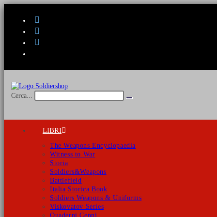
Salta
al
contenuto
Cerca...
Invia
ricerca
LIBRI
The Weapons Encyclopaedia
Witness to War
Storia
Soldiers&Weapons
Battlefield
Italia Storica Book
Soldiers Weapons & Uniforms
Viskovatov Series
Quaderni Cenni