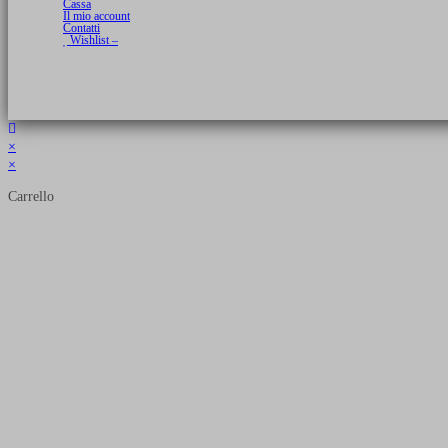
Cassa
Il mio account
Contatti
Wishlist –
Copyright 2026 © Luca Cristini Editore | Libri, eBook & Collector Models
P.IVA 01522980166 - info@soldiershop.com
×
×
Carrello