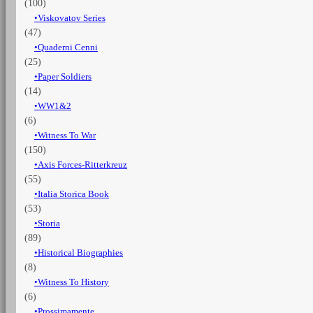
(100)
Viskovatov Series
(47)
Quaderni Cenni
(25)
Paper Soldiers
(14)
WW1&2
(6)
Witness To War
(150)
Axis Forces-Ritterkreuz
(55)
Italia Storica Book
(53)
Storia
(89)
Historical Biographies
(8)
Witness To History
(6)
Prossimamente