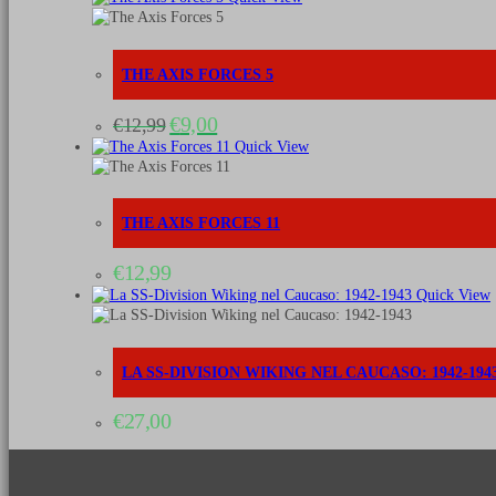
THE AXIS FORCES 5
Il
Il
€
9,00
€
12,99
prezzo
prezzo
Quick View
originale
attuale
era:
è:
€12,99.
€9,00.
THE AXIS FORCES 11
€
12,99
Quick View
LA SS-DIVISION WIKING NEL CAUCASO: 1942-194
€
27,00