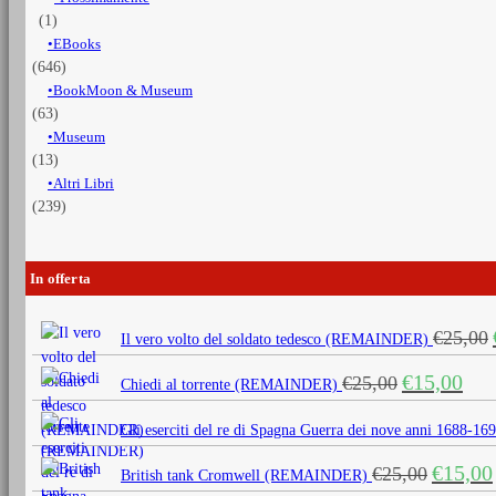
(1)
EBooks
(646)
BookMoon & Museum
(63)
Museum
(13)
Altri Libri
(239)
In offerta
€
25,00
Il vero volto del soldato tedesco (REMAINDER)
Il
Il
€
15,00
€
25,00
Chiedi al torrente (REMAINDER)
prezzo
prezz
originale
attua
Gli eserciti del re di Spagna Guerra dei nove anni 1688
era:
è:
Il
€
15,00
€
25,00
€25,00.
€15,0
British tank Cromwell (REMAINDER)
prezzo