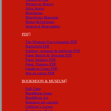
Witness to History
Altra Storia
Ritterkreuz
Ritterkreuz Magazine
History&Uniforms
Historical Biographies
PDF
The Weapons Encyclopaedia PDF
Battlefield PDF
Soldiers, weapons & uniforms PDF
Paper Battles & Diorama PDF
Paper Soldiers PDF
Paper Theaters PDF
Quaderni Cenni PDF
War in colour PDF
BOOKMOON & MUSEUM
Full Cube
BookMoon Saggi
BookMoon Art
Romanzo nel cassetto
Children’s Corner