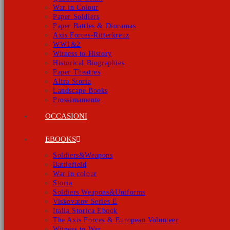
War in Colour
Paper Soldiers
Paper Battles & Dioramas
Axis Forces-Ritterkreuz
WW1&2
Witness to History
Historical Biographies
Paper Theatres
Altra Storia
Landscape Books
Prossimamente
OCCASIONI
EBOOKS
Soldiers&Weapons
Battlefield
War in colour
Storia
Soldiers Weapons&Uniforms
Viskovatov Series E
Italia Storica Ebook
The Axis Forces & European Volunteer
Witness to War