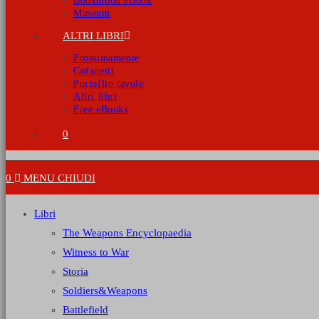
Bookmoon eBook
Museum
ALTRI LIBRI
Prossimamente
Cofanetti
Portoflio tavole
Altri libri
Free eBooks
0
0
MENU
CHIUDI
Libri
The Weapons Encyclopaedia
Witness to War
Storia
Soldiers&Weapons
Battlefield