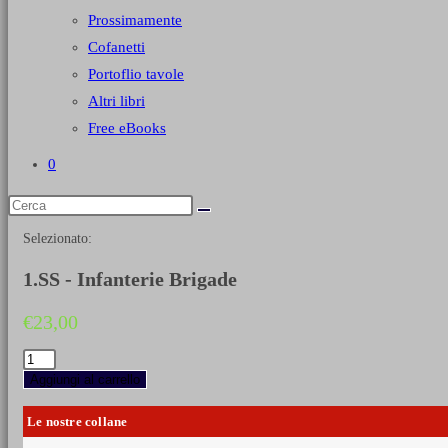
Prossimamente
Cofanetti
Portoflio tavole
Altri libri
Free eBooks
0
Selezionato:
1.SS - Infanterie Brigade
€
23,00
1.SS
-
Aggiungi al carrello
Infanterie
Brigade
Le nostre collane
quantità