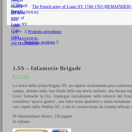
originale
The French army of Louis XV 1740-1763 (REMAINDER)
era:
€25,00.
Prodotto precedente
Prossimo prodotto
1.SS – Infanterie Brigade
€
23,00
La storia della prima brigata SS, un reparto sicuramente poco conosciut
campo, almeno nella fase finale della sua storia militare, una buona r
Croci Tedesche in Oro. Impiegati inizialmente nelle retrovie del front
cosiddetta ‘sporca guerra’, una lotta senza quartiere e senza esclusione
vari reparti della Waffen SS, e che fu caratterizzata da crimini efferati 
Di Massimiliano Afiero, 118 pagine
In italiano