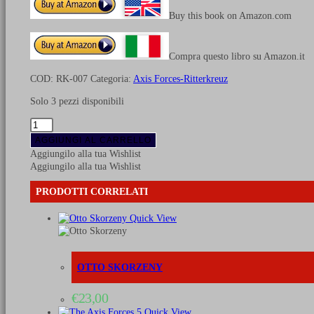
Buy this book on Amazon.com
Compra questo libro su Amazon.it
COD:
RK-007
Categoria:
Axis Forces-Ritterkreuz
Solo 3 pezzi disponibili
1.SS
-
AGGIUNGI AL CARRELLO
Infanterie
Aggiungilo alla tua Wishlist
Brigade
Aggiungilo alla tua Wishlist
quantità
PRODOTTI CORRELATI
Quick View
OTTO SKORZENY
€
23,00
Quick View