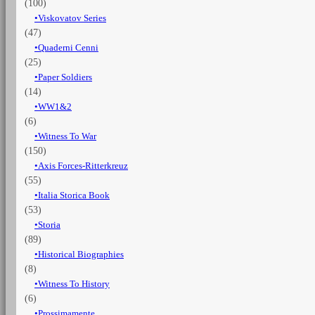
(100)
Viskovatov Series
(47)
Quaderni Cenni
(25)
Paper Soldiers
(14)
WW1&2
(6)
Witness To War
(150)
Axis Forces-Ritterkreuz
(55)
Italia Storica Book
(53)
Storia
(89)
Historical Biographies
(8)
Witness To History
(6)
Prossimamente