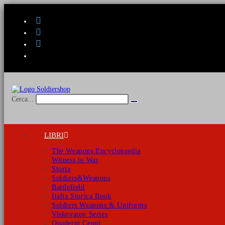
Salta
al
contenuto
Cerca...
Invia
ricerca
LIBRI
The Weapons Encyclopaedia
Witness to War
Storia
Soldiers&Weapons
Battlefield
Italia Storica Book
Soldiers Weapons & Uniforms
Viskovatov Series
Quaderni Cenni