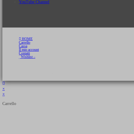
YouTube Channel
HOME
Carrello
Cassa
Il mio account
Contatti
Wishlist –
Copyright 2026 © Luca Cristini Editore | Libri, eBook & Collector Models
P.IVA 01522980166 - info@soldiershop.com
×
×
Carrello