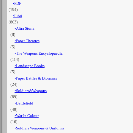
PDF
(194)
Libri
(863)
Altra Storia
(8)
Paper Theatres
(5)
The Weapons Encyclopaedia
(114)
Landscape Books
(5)
Paper Battles & Dioramas
(24)
Soldiers&Weapons
(89)
Battlefield
(48)
War In Colour
(16)
Soldiers Weapons & Uniforms