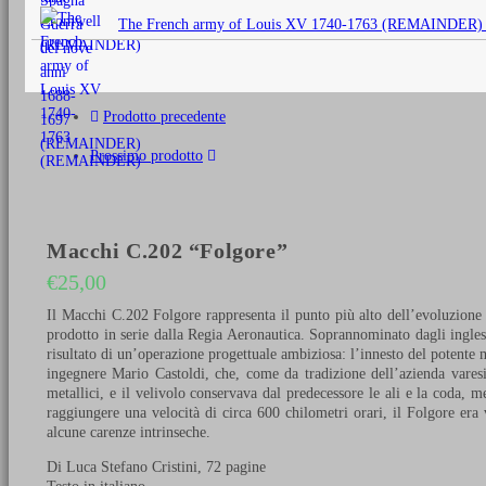
originale
The French army of Louis XV 1740-1763 (REMAINDER)
era:
€25,00.
Prodotto precedente
Prossimo prodotto
Macchi C.202 “Folgore”
€
25,00
Il Macchi C.202 Folgore rappresenta il punto più alto dell’evoluzione 
prodotto in serie dalla Regia Aeronautica. Soprannominato dagli ingles
risultato di un’operazione progettuale ambiziosa: l’innesto del potent
ingegnere Mario Castoldi, che, come da tradizione dell’azienda varesin
metallici, e il velivolo conservava dal predecessore le ali e la coda,
raggiungere una velocità di circa 600 chilometri orari, il Folgore era 
alcune carenze intrinseche.
Di Luca Stefano Cristini, 72 pagine