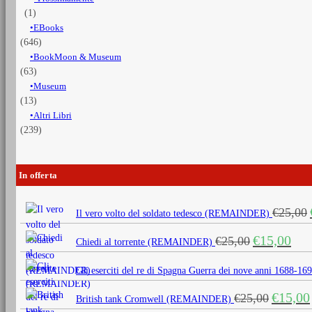
(1)
EBooks
(646)
BookMoon & Museum
(63)
Museum
(13)
Altri Libri
(239)
In offerta
€
25,00
Il vero volto del soldato tedesco (REMAINDER)
Il
Il
€
15,00
€
25,00
Chiedi al torrente (REMAINDER)
prezzo
prezz
originale
attua
Gli eserciti del re di Spagna Guerra dei nove anni 1688
era:
è:
Il
€
15,00
€
25,00
€25,00.
€15,0
British tank Cromwell (REMAINDER)
prezzo