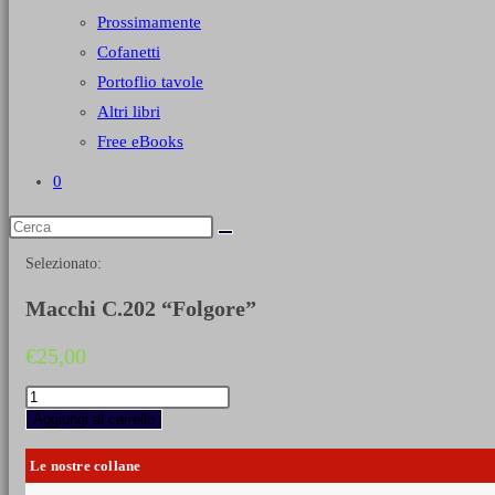
Prossimamente
Cofanetti
Portoflio tavole
Altri libri
Free eBooks
0
Selezionato:
Macchi C.202 “Folgore”
€
25,00
Macchi
C.202
Aggiungi al carrello
“Folgore”
quantità
Le nostre collane