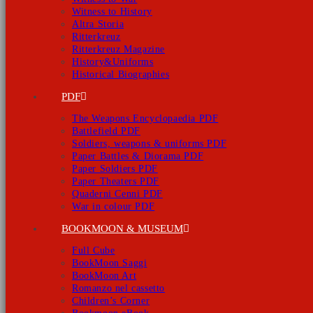
Witness to History
Altra Storia
Ritterkreuz
Ritterkreuz Magazine
History&Uniforms
Historical Biographies
PDF
The Weapons Encyclopaedia PDF
Battlefield PDF
Soldiers, weapons & uniforms PDF
Paper Battles & Diorama PDF
Paper Soldiers PDF
Paper Theaters PDF
Quaderni Cenni PDF
War in colour PDF
BOOKMOON & MUSEUM
Full Cube
BookMoon Saggi
BookMoon Art
Romanzo nel cassetto
Children’s Corner