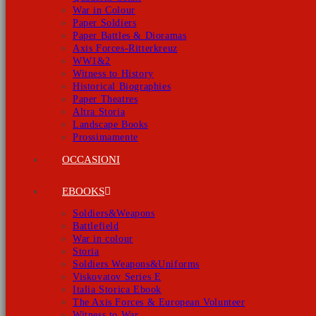
War in Colour
Paper Soldiers
Paper Battles & Dioramas
Axis Forces-Ritterkreuz
WW1&2
Witness to History
Historical Biographies
Paper Theatres
Altra Storia
Landscape Books
Prossimamente
OCCASIONI
EBOOKS
Soldiers&Weapons
Battlefield
War in colour
Storia
Soldiers Weapons&Uniforms
Viskovatov Series E
Italia Storica Ebook
The Axis Forces & European Volunteer
Witness to War