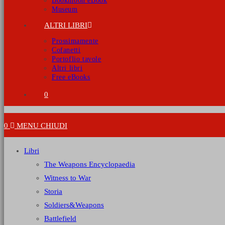
Bookmoon eBook
Museum
ALTRI LIBRI
Prossimamente
Cofanetti
Portoflio tavole
Altri libri
Free eBooks
0
0
MENU
CHIUDI
Libri
The Weapons Encyclopaedia
Witness to War
Storia
Soldiers&Weapons
Battlefield