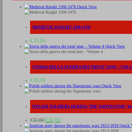
quantità
Quick View
MEDIEVAL KNIGHT 1100-1476
€
35,00
Quick View
STORIA DELLA GUERRA DEI TRENT’ANNI – VOL
€
39,00
Quick View
POLISH SOLDIERS DURING THE NAPOLEONIC W
Il
Il
€
30,00
€
32,00
prezzo
prezzo
Quick 
originale
attuale