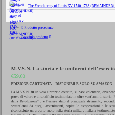
originale
The French army of Louis XV 1740-1763 (REMAINDER)
era:
€25,00.
Prodotto precedente
Prossimo prodotto
M.V.S.N. La storia e le uniformi dell’eser
€
59,00
EDIZIONE CARTONATA – DISPONIBILE SOLO SU AMAZON
La M.V.S.N. fu un vero e proprio esercito, su base volontaria, divenend
prove di valore e di sacrificio testimoniate in oltre vent’anni di stori
della Rivoluzione” , e l’essere stato il principale strumento, secon
settant’anni da quegli avvenimenti, sopite le esasperazioni e le str
riconosciuto un proprio ruolo nella storia militare italiana testimoniat