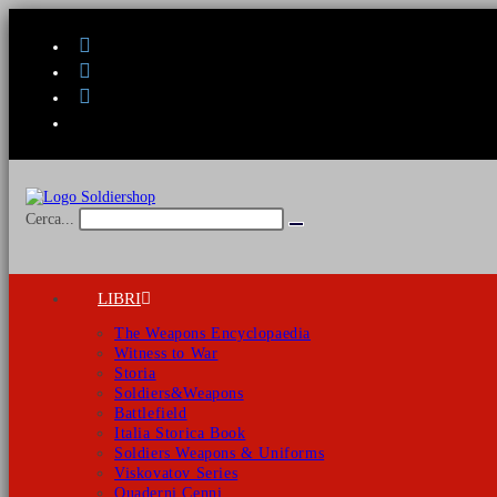
Salta
al
contenuto
Cerca...
Invia
ricerca
LIBRI
The Weapons Encyclopaedia
Witness to War
Storia
Soldiers&Weapons
Battlefield
Italia Storica Book
Soldiers Weapons & Uniforms
Viskovatov Series
Quaderni Cenni