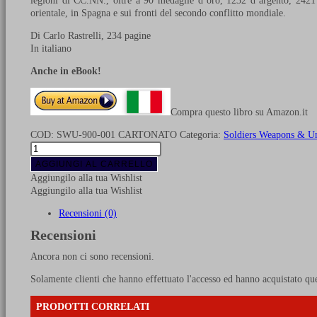
legioni di CC.NN., oltre a 90 medaglie d’oro, 1232 d’argento, 2421 d
orientale, in Spagna e sui fronti del secondo conflitto mondiale.
Di Carlo Rastrelli, 234 pagine
In italiano
Anche in eBook!
Compra questo libro su Amazon.it
COD:
SWU-900-001 CARTONATO
Categoria:
Soldiers Weapons & U
M.V.S.N.
La
AGGIUNGI AL CARRELLO
storia
Aggiungilo alla tua Wishlist
e
Aggiungilo alla tua Wishlist
le
uniformi
Recensioni (0)
dell’esercito
Recensioni
in
camicia
Ancora non ci sono recensioni.
nera
-
Solamente clienti che hanno effettuato l'accesso ed hanno acquistato qu
Vol.
1
PRODOTTI CORRELATI
CARTONATO