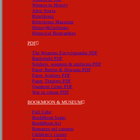
Witness to History
Altra Storia
Ritterkreuz
Ritterkreuz Magazine
History&Uniforms
Historical Biographies
PDF
The Weapons Encyclopaedia PDF
Battlefield PDF
Soldiers, weapons & uniforms PDF
Paper Battles & Diorama PDF
Paper Soldiers PDF
Paper Theaters PDF
Quaderni Cenni PDF
War in colour PDF
BOOKMOON & MUSEUM
Full Cube
BookMoon Saggi
BookMoon Art
Romanzo nel cassetto
Children’s Corner