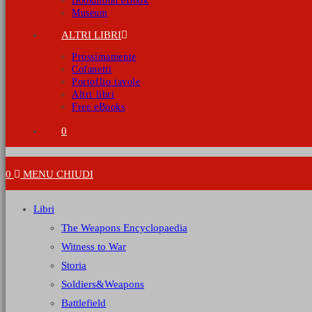
Bookmoon eBook
Museum
ALTRI LIBRI
Prossimamente
Cofanetti
Portoflio tavole
Altri libri
Free eBooks
0
0
MENU
CHIUDI
Libri
The Weapons Encyclopaedia
Witness to War
Storia
Soldiers&Weapons
Battlefield