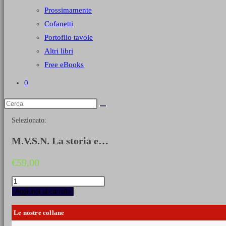
Prossimamente
Cofanetti
Portoflio tavole
Altri libri
Free eBooks
0
Selezionato:
M.V.S.N. La storia e…
€
59,00
M.V.S.N.
La
Aggiungi al carrello
storia
e
Le nostre collane
le
uniformi