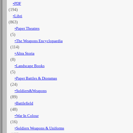
PDF
dell’esercito
(194)
in
camicia
Libri
nera
(863)
-
Paper Theatres
Vol.
(5)
1
The Weapons Encyclopaedia
CARTONATO
(114)
quantità
Altra Storia
(8)
Landscape Books
(5)
Paper Battles & Dioramas
(24)
Soldiers&Weapons
(89)
Battlefield
(48)
War In Colour
(16)
Soldiers Weapons & Uniforms