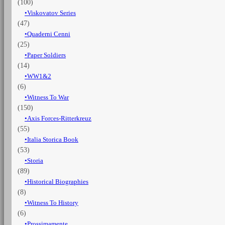
(100)
Viskovatov Series
(47)
Quaderni Cenni
(25)
Paper Soldiers
(14)
WW1&2
(6)
Witness To War
(150)
Axis Forces-Ritterkreuz
(55)
Italia Storica Book
(53)
Storia
(89)
Historical Biographies
(8)
Witness To History
(6)
Prossimamente