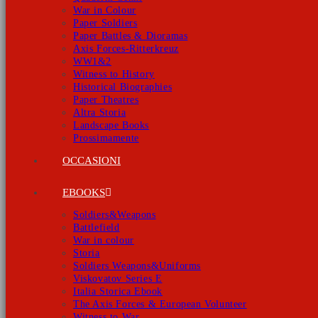
War in Colour
Paper Soldiers
Paper Battles & Dioramas
Axis Forces-Ritterkreuz
WW1&2
Witness to History
Historical Biographies
Paper Theatres
Altra Storia
Landscape Books
Prossimamente
OCCASIONI
EBOOKS
Soldiers&Weapons
Battlefield
War in colour
Storia
Soldiers Weapons&Uniforms
Viskovatov Series E
Italia Storica Ebook
The Axis Forces & European Volunteer
Witness to War