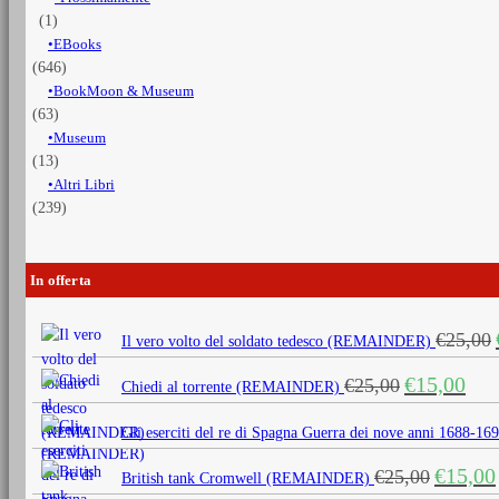
(1)
EBooks
(646)
BookMoon & Museum
(63)
Museum
(13)
Altri Libri
(239)
In offerta
€
25,00
Il vero volto del soldato tedesco (REMAINDER)
Il
Il
€
15,00
€
25,00
Chiedi al torrente (REMAINDER)
prezzo
prezz
originale
attua
Gli eserciti del re di Spagna Guerra dei nove anni 1688
era:
è:
Il
€
15,00
€
25,00
€25,00.
€15,0
British tank Cromwell (REMAINDER)
prezzo