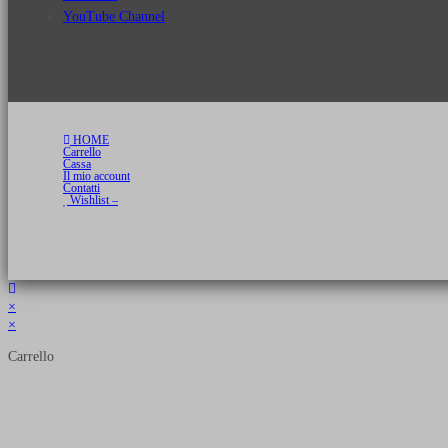
YouTube Channel
HOME
Carrello
Cassa
Il mio account
Contatti
Wishlist –
Copyright 2026 © Luca Cristini Editore | Libri, eBook & Collector Models
P.IVA 01522980166 - info@soldiershop.com
×
×
Carrello