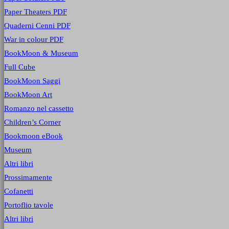
Paper Theaters PDF
Quaderni Cenni PDF
War in colour PDF
BookMoon & Museum
Full Cube
BookMoon Saggi
BookMoon Art
Romanzo nel cassetto
Children’s Corner
Bookmoon eBook
Museum
Altri libri
Prossimamente
Cofanetti
Portoflio tavole
Altri libri