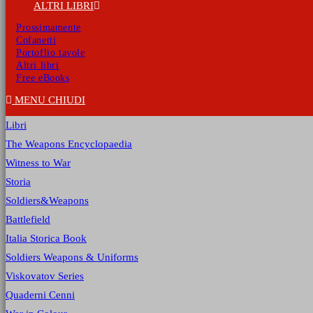
ALTRI LIBRI
Prossimamente
Cofanetti
Portoflio tavole
Altri libri
Free eBooks
MENU
CHIUDI
Libri
The Weapons Encyclopaedia
Witness to War
Storia
Soldiers&Weapons
Battlefield
Italia Storica Book
Soldiers Weapons & Uniforms
Viskovatov Series
Quaderni Cenni