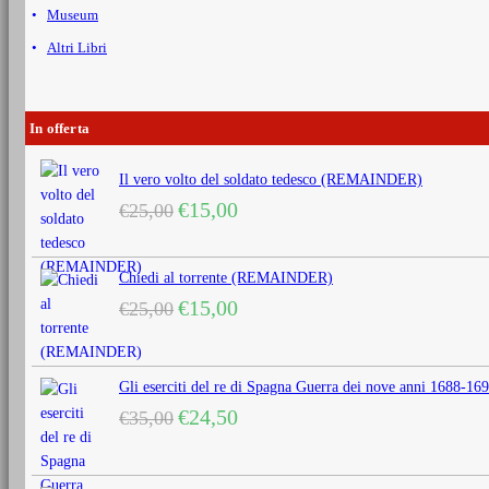
Museum
Altri Libri
In offerta
Il vero volto del soldato tedesco (REMAINDER)
Il
Il
€
15,00
€
25,00
prezzo
prezzo
originale
attuale
era:
è:
Chiedi al torrente (REMAINDER)
€25,00.
€15,00.
Il
Il
€
15,00
€
25,00
prezzo
prezzo
originale
attuale
era:
è:
Gli eserciti del re di Spagna Guerra dei nove anni 1688
€25,00.
€15,00.
Il
Il
€
24,50
€
35,00
prezzo
prezzo
originale
attuale
era:
è: