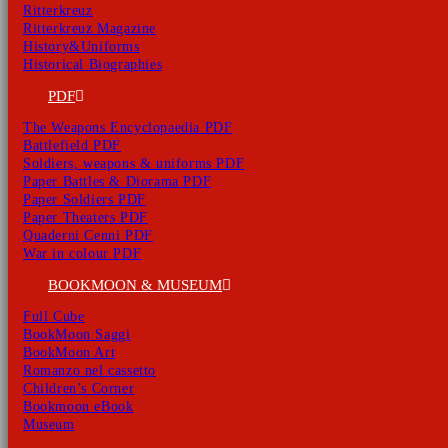
Ritterkreuz
Ritterkreuz Magazine
History&Uniforms
Historical Biographies
PDF
The Weapons Encyclopaedia PDF
Battlefield PDF
Soldiers, weapons & uniforms PDF
Paper Battles & Diorama PDF
Paper Soldiers PDF
Paper Theaters PDF
Quaderni Cenni PDF
War in colour PDF
BOOKMOON & MUSEUM
Full Cube
BookMoon Saggi
BookMoon Art
Romanzo nel cassetto
Children’s Corner
Bookmoon eBook
Museum