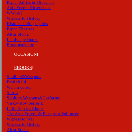
Paper Battles & Dioramas
Axis Forces-Ritterkreuz
WW1&2
Witness to History
Historical Biographies
Paper Theatres
Altra Storia
Landscape Books
Prossimamente
OCCASIONI
EBOOKS
Soldiers&Weapons
Battlefield
War in colour
Storia
Soldiers Weapons&Uniforms
Viskovatov Series E
Italia Storica Ebook
The Axis Forces & European Volunteer
Witness to War
Witness to History
Altra Storia