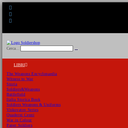
Salta
al
contenuto
Cerca...
Invia
ricerca
LIBRI
The Weapons Encyclopaedia
Witness to War
Storia
Soldiers&Weapons
Battlefield
Italia Storica Book
Soldiers Weapons & Uniforms
Viskovatov Series
Quaderni Cenni
War in Colour
Paper Soldiers