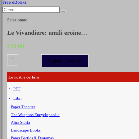
Free eBooks
Selezionato:
Le Vivandiere: umili eroine…
€
29,00
Le
Aggiungi al carrello
Vivandiere:
umili
eroine
Le nostre collane
che
la
PDF
storia
ha
Libri
dimenticato
quantità
Paper Theatres
The Weapons Encyclopaedia
Altra Storia
Landscape Books
Paper Battles & Dioramas