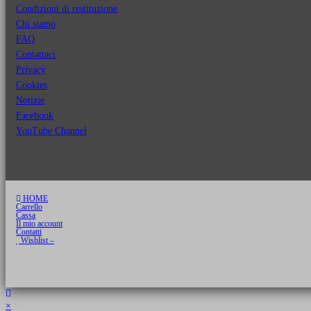
Condizioni di restituzione
Chi siamo
FAQ
Contattaci
Privacy
Cookies
Notizie
Facebook
YouTube Channel
HOME
Carrello
Cassa
Il mio account
Contatti
Wishlist –
Copyright 2026 © Luca Cristini Editore | Libri, eBook & Collector Models
P.IVA 01522980166 - info@soldiershop.com
×