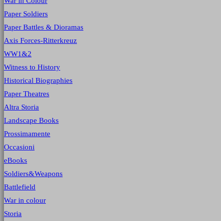
War in Colour
Paper Soldiers
Paper Battles & Dioramas
Axis Forces-Ritterkreuz
WW1&2
Witness to History
Historical Biographies
Paper Theatres
Altra Storia
Landscape Books
Prossimamente
Occasioni
eBooks
Soldiers&Weapons
Battlefield
War in colour
Storia