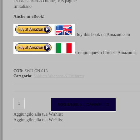
Di Diana Nardacchione, 108 pagine
In italiano
Anche in eBook!
Buy this book on Amazon.com
Compra questo libro su Amazon.it
COD:
SWU-GN-013
Categoria:
Soldiers Weapons & Uniforms
Le
AGGIUNGI AL CARRELLO
Vivandiere:
umili
Aggiungilo alla tua Wishlist
eroine
Aggiungilo alla tua Wishlist
che
la
storia
ha