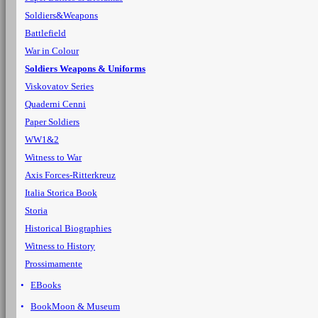
Soldiers&Weapons
Battlefield
War in Colour
Soldiers Weapons & Uniforms
Viskovatov Series
Quaderni Cenni
Paper Soldiers
WW1&2
Witness to War
Axis Forces-Ritterkreuz
Italia Storica Book
Storia
Historical Biographies
Witness to History
Prossimamente
EBooks
BookMoon & Museum