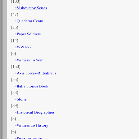
(100)
Viskovatov Series
(47)
Quaderni Cenni
(25)
Paper Soldiers
(14)
WW1&2
(6)
Witness To War
(150)
Axis Forces-Ritterkreuz
(55)
Italia Storica Book
(53)
Storia
(89)
Historical Biographies
(8)
Witness To History
(6)
Prossimamente