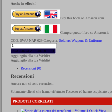
Anche in eBook!
Buy this book on Amazon.com
Compra questo libro su Amazon.it
COD:
SWU-NAP-029
Categoria:
Soldiers Weapons & Uniforms
L’artiglieria
da
AGGIUNGI AL CARRELLO
campagna
Aggiungilo alla tua Wishlist
francese
Aggiungilo alla tua Wishlist
in
guerra
Recensioni (0)
1792-
Recensioni
1815
quantità
Ancora non ci sono recensioni.
Solamente clienti che hanno effettuato l'accesso ed hanno acquistato qu
PRODOTTI CORRELATI
Quick View