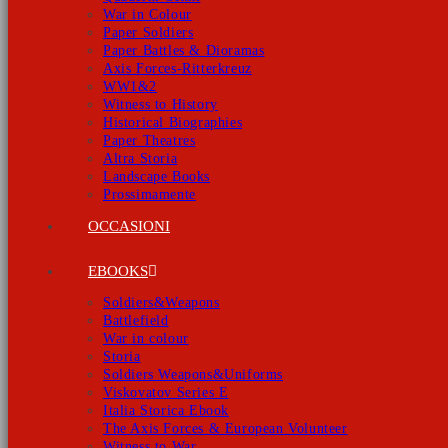
War in Colour
Paper Soldiers
Paper Battles & Dioramas
Axis Forces-Ritterkreuz
WW1&2
Witness to History
Historical Biographies
Paper Theatres
Altra Storia
Landscape Books
Prossimamente
OCCASIONI
EBOOKS
Soldiers&Weapons
Battlefield
War in colour
Storia
Soldiers Weapons&Uniforms
Viskovatov Series E
Italia Storica Ebook
The Axis Forces & European Volunteer
Witness to War