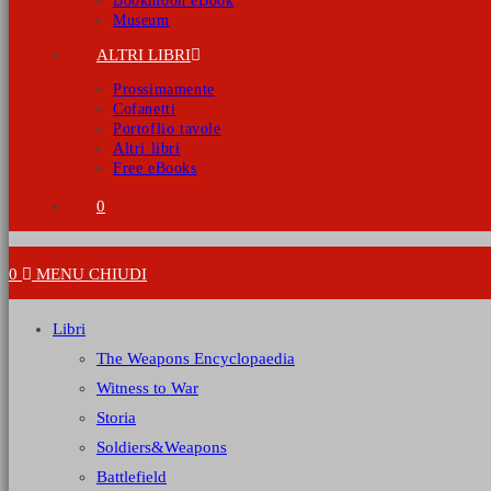
Bookmoon eBook
Museum
ALTRI LIBRI
Prossimamente
Cofanetti
Portoflio tavole
Altri libri
Free eBooks
0
0
MENU
CHIUDI
Libri
The Weapons Encyclopaedia
Witness to War
Storia
Soldiers&Weapons
Battlefield