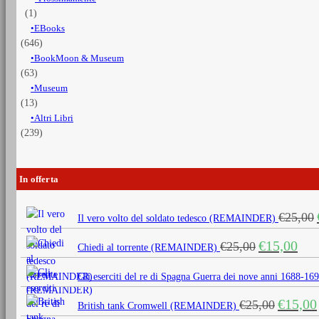
(1)
EBooks
(646)
BookMoon & Museum
(63)
Museum
(13)
Altri Libri
(239)
In offerta
€
25,00
Il vero volto del soldato tedesco (REMAINDER)
Il
Il
€
15,00
€
25,00
Chiedi al torrente (REMAINDER)
prezzo
prezz
originale
attua
Gli eserciti del re di Spagna Guerra dei nove anni 1688
era:
è:
Il
€
15,00
€
25,00
€25,00.
€15,0
British tank Cromwell (REMAINDER)
prezzo