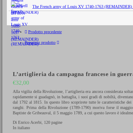
originale
The French army of Louis XV 1740-1763 (REMAINDER)
era:
€25,00.
Prodotto precedente
Prossimo prodotto
L’artiglieria da campagna francese in guer
€
32,00
Alla vigilia della Rivoluzione, l’artiglieria era ancora considerata sol
rapidamente si guadagnò, in battaglia, i suoi gradi di nobiltà, divent
dal 1792 al 1815. In questo libro scoprirete tutte le caratteristiche de
ranghi. Prima della Rivoluzione (1789-1790) moriva forse il maggior r
Baptiste de Gribeauval, il 5 maggio 1789, a cui questo lavoro è idealme
Di Enrico Acerbi, 120 pagine
In italiano