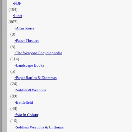
PDF
1792-
(194)
1815
quantità
Libri
(863)
Altra Storia
(8)
Paper Theatres
(5)
The Weapons Encyclopaedia
(114)
Landscape Books
(5)
Paper Battles & Dioramas
(24)
Soldiers&Weapons
(89)
Battlefield
(48)
War In Colour
(16)
Soldiers Weapons & Uniforms