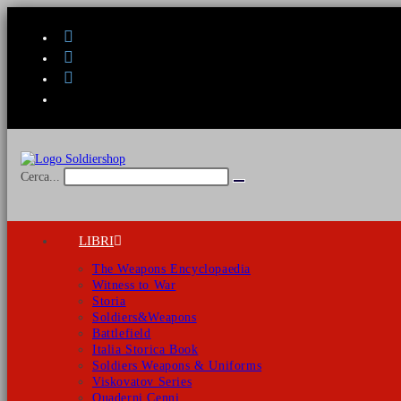
Salta
al
contenuto
Cerca...
Invia
ricerca
LIBRI
The Weapons Encyclopaedia
Witness to War
Storia
Soldiers&Weapons
Battlefield
Italia Storica Book
Soldiers Weapons & Uniforms
Viskovatov Series
Quaderni Cenni