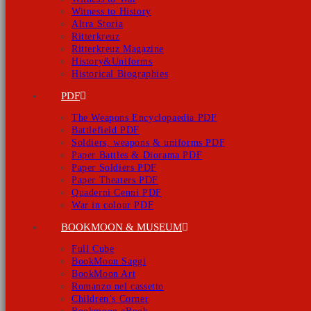
Witness to History
Altra Storia
Ritterkreuz
Ritterkreuz Magazine
History&Uniforms
Historical Biographies
PDF
The Weapons Encyclopaedia PDF
Battlefield PDF
Soldiers, weapons & uniforms PDF
Paper Battles & Diorama PDF
Paper Soldiers PDF
Paper Theaters PDF
Quaderni Cenni PDF
War in colour PDF
BOOKMOON & MUSEUM
Full Cube
BookMoon Saggi
BookMoon Art
Romanzo nel cassetto
Children’s Corner