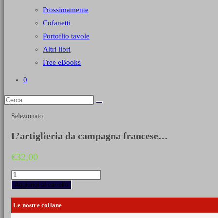
Prossimamente
Cofanetti
Portoflio tavole
Altri libri
Free eBooks
0
Selezionato:
L’artiglieria da campagna francese…
€
32,00
L’artiglieria
da
Aggiungi al carrello
campagna
francese
Le nostre collane
in
guerra