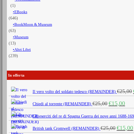
(1)
EBooks
(646)
BookMoon & Museum
(63)
Museum
(13)
Altri Libri
(239)
In offerta
€
25,00
Il vero volto del soldato tedesco (REMAINDER)
Il
Il
€
15,00
€
25,00
Chiedi al torrente (REMAINDER)
prezzo
prezz
originale
attua
Gli eserciti del re di Spagna Guerra dei nove anni 1688
era:
è:
Il
€
15,00
€
25,00
€25,00.
€15,0
British tank Cromwell (REMAINDER)
prezzo