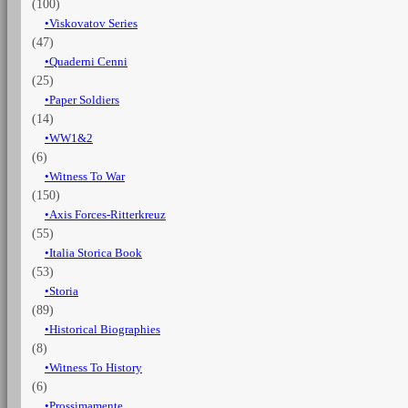
(100)
Viskovatov Series
(47)
Quaderni Cenni
(25)
Paper Soldiers
(14)
WW1&2
(6)
Witness To War
(150)
Axis Forces-Ritterkreuz
(55)
Italia Storica Book
(53)
Storia
(89)
Historical Biographies
(8)
Witness To History
(6)
Prossimamente