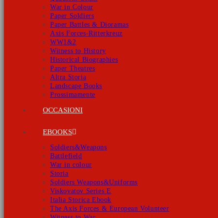
War in Colour
Paper Soldiers
Paper Battles & Dioramas
Axis Forces-Ritterkreuz
WW1&2
Witness to History
Historical Biographies
Paper Theatres
Altra Storia
Landscape Books
Prossimamente
OCCASIONI
EBOOKS
Soldiers&Weapons
Battlefield
War in colour
Storia
Soldiers Weapons&Uniforms
Viskovatov Series E
Italia Storica Ebook
The Axis Forces & European Volunteer
Witness to War