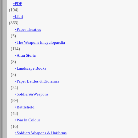
PDF
(194)
Libri
(863)
Paper Theatres
(5)
The Weapons Encyclopaedia
(114)
Altra Storia
(8)
Landscape Books
(5)
Paper Battles & Dioramas
(24)
Soldiers&Weapons
(89)
Battlefield
(48)
War In Colour
(16)
Soldiers Weapons & Uniforms