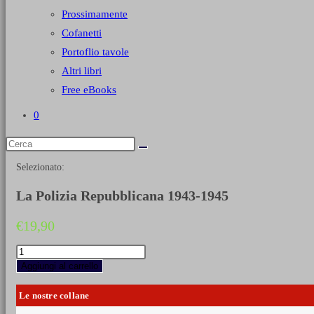
Prossimamente
Cofanetti
Portoflio tavole
Altri libri
Free eBooks
0
Selezionato:
La Polizia Repubblicana 1943-1945
€
19,90
La
Polizia
Aggiungi al carrello
Repubblicana
1943-
Le nostre collane
1945
quantità