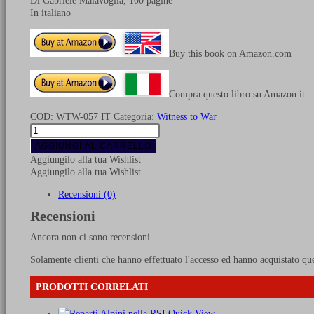
Di Gabriele Malavoglia, 100 pagine
In italiano
Buy this book on Amazon.com
Compra questo libro su Amazon.it
COD:
WTW-057 IT
Categoria:
Witness to War
La
Polizia
AGGIUNGI AL CARRELLO
Repubblicana
Aggiungilo alla tua Wishlist
1943-
Aggiungilo alla tua Wishlist
1945
quantità
Recensioni (0)
Recensioni
Ancora non ci sono recensioni.
Solamente clienti che hanno effettuato l'accesso ed hanno acquistato qu
PRODOTTI CORRELATI
Quick View