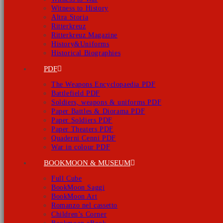
Witness to History
Altra Storia
Ritterkreuz
Ritterkreuz Magazine
History&Uniforms
Historical Biographies
PDF
The Weapons Encyclopaedia PDF
Battlefield PDF
Soldiers, weapons & uniforms PDF
Paper Battles & Diorama PDF
Paper Soldiers PDF
Paper Theaters PDF
Quaderni Cenni PDF
War in colour PDF
BOOKMOON & MUSEUM
Full Cube
BookMoon Saggi
BookMoon Art
Romanzo nel cassetto
Children’s Corner