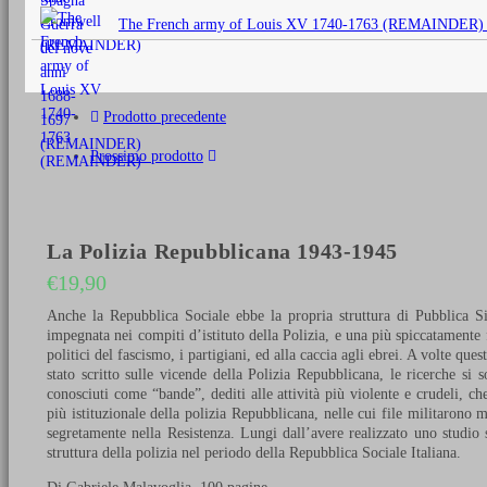
originale
The French army of Louis XV 1740-1763 (REMAINDER)
era:
€25,00.
Prodotto precedente
Prossimo prodotto
La Polizia Repubblicana 1943-1945
€
19,90
Anche la Repubblica Sociale ebbe la propria struttura di Pubblica Si
impegnata nei compiti d’istituto della Polizia, e una più spiccatamente
politici del fascismo, i partigiani, ed alla caccia agli ebrei. A volte 
stato scritto sulle vicende della Polizia Repubblicana, le ricerche si 
conosciuti come “bande”, dediti alle attività più violente e crudeli, c
più istituzionale della polizia Repubblicana, nelle cui file militarono
segretamente nella Resistenza. Lungi dall’avere realizzato uno studio s
struttura della polizia nel periodo della Repubblica Sociale Italiana.