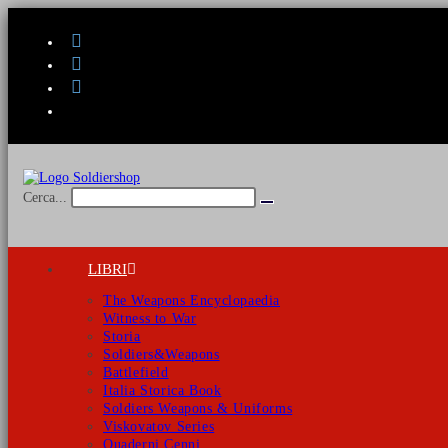
Salta
al
contenuto
Cerca...
Invia
ricerca
LIBRI
The Weapons Encyclopaedia
Witness to War
Storia
Soldiers&Weapons
Battlefield
Italia Storica Book
Soldiers Weapons & Uniforms
Viskovatov Series
Quaderni Cenni