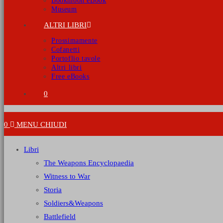
Bookmoon eBook
Museum
ALTRI LIBRI
Prossimamente
Cofanetti
Portoflio tavole
Altri libri
Free eBooks
0
0
MENU
CHIUDI
Libri
The Weapons Encyclopaedia
Witness to War
Storia
Soldiers&Weapons
Battlefield