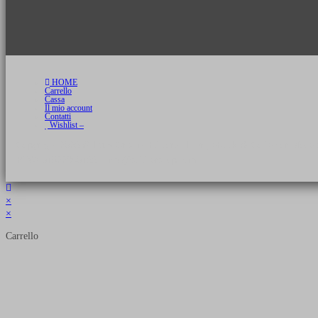
HOME
Carrello
Cassa
Il mio account
Contatti
Wishlist –
Copyright 2026 © Luca Cristini Editore | Libri, eBook & Collector Models
P.IVA 01522980166 - info@soldiershop.com
×
×
Carrello