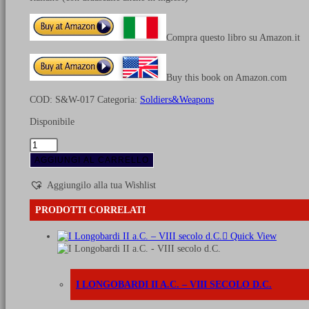
Compra questo libro su Amazon.it
Buy this book on Amazon.com
COD:
S&W-017
Categoria:
Soldiers&Weapons
Disponibile
Guerre
Polacco-
AGGIUNGI AL CARRELLO
Ottomane
1593-
Aggiungilo alla tua Wishlist
1699
-
PRODOTTI CORRELATI
Vol.
2
Quick View
Gli
scontri
armati
quantità
I LONGOBARDI II A.C. – VIII SECOLO D.C.