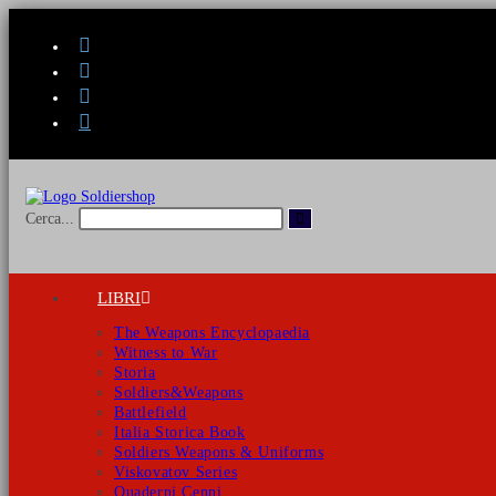
Salta
al
contenuto
Invia
Cerca...
ricerca
LIBRI
The Weapons Encyclopaedia
Witness to War
Storia
Soldiers&Weapons
Battlefield
Italia Storica Book
Soldiers Weapons & Uniforms
Viskovatov Series
Quaderni Cenni