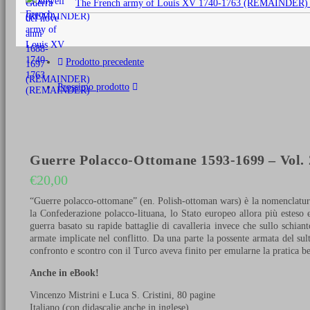
The French army of Louis XV 1740-1763 (REMAINDER)
era:
€25,00.
Prodotto precedente
Prossimo prodotto
Guerre Polacco-Ottomane 1593-1699 – Vol. 2
€
20,00
“Guerre polacco-ottomane” (en. Polish-ottoman wars) è la nomenclatura
la Confederazione polacco-lituana, lo Stato europeo allora più esteso
guerra basato su rapide battaglie di cavalleria invece che sullo schiant
armate implicate nel conflitto. Da una parte la possente armata del sul
confronto e scontro con il Turco aveva finito per emularne la pratica be
Anche in eBook!
Vincenzo Mistrini e Luca S. Cristini, 80 pagine
Italiano (con didascalie anche in inglese)