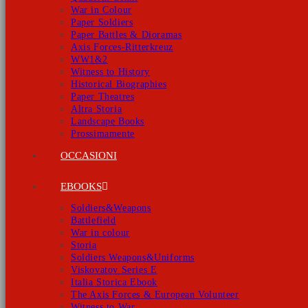
War in Colour
Paper Soldiers
Paper Battles & Dioramas
Axis Forces-Ritterkreuz
WW1&2
Witness to History
Historical Biographies
Paper Theatres
Altra Storia
Landscape Books
Prossimamente
OCCASIONI
EBOOKS
Soldiers&Weapons
Battlefield
War in colour
Storia
Soldiers Weapons&Uniforms
Viskovatov Series E
Italia Storica Ebook
The Axis Forces & European Volunteer
Witness to War