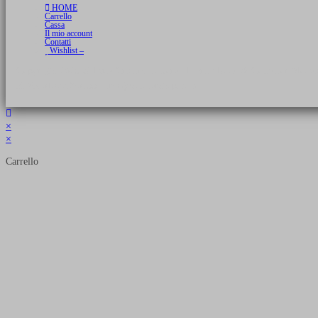
HOME
Carrello
Cassa
Il mio account
Contatti
Wishlist –
Copyright 2026 © Luca Cristini Editore | Libri, eBook & Collector Models
P.IVA 01522980166 - info@soldiershop.com
×
×
Carrello