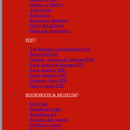
Witness to History
Altra Storia
Ritterkreuz
Ritterkreuz Magazine
History&Uniforms
Historical Biographies
PDF
The Weapons Encyclopaedia PDF
Battlefield PDF
Soldiers, weapons & uniforms PDF
Paper Battles & Diorama PDF
Paper Soldiers PDF
Paper Theaters PDF
Quaderni Cenni PDF
War in colour PDF
BOOKMOON & MUSEUM
Full Cube
BookMoon Saggi
BookMoon Art
Romanzo nel cassetto
Children’s Corner