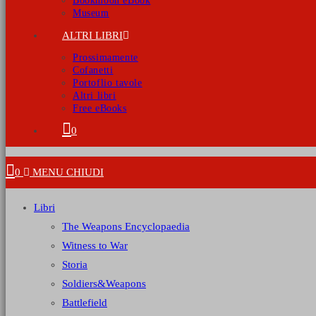
Bookmoon eBook
Museum
ALTRI LIBRI
Prossimamente
Cofanetti
Portoflio tavole
Altri libri
Free eBooks
0
0
MENU
CHIUDI
Libri
The Weapons Encyclopaedia
Witness to War
Storia
Soldiers&Weapons
Battlefield