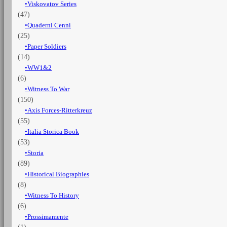
Viskovatov Series
(47)
Quaderni Cenni
(25)
Paper Soldiers
(14)
WW1&2
(6)
Witness To War
(150)
Axis Forces-Ritterkreuz
(55)
Italia Storica Book
(53)
Storia
(89)
Historical Biographies
(8)
Witness To History
(6)
Prossimamente