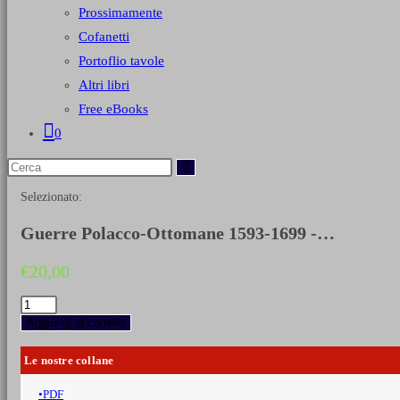
Prossimamente
Cofanetti
Portoflio tavole
Altri libri
Free eBooks
0
Selezionato:
Guerre Polacco-Ottomane 1593-1699 -…
€
20,00
Guerre
Polacco-
Aggiungi al carrello
Ottomane
1593-
Le nostre collane
1699
-
PDF
Vol.