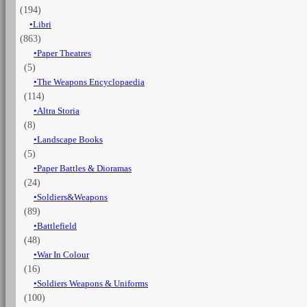
(194)
2
Gli
Libri
scontri
(863)
armati
Paper Theatres
quantità
(5)
The Weapons Encyclopaedia
(114)
Altra Storia
(8)
Landscape Books
(5)
Paper Battles & Dioramas
(24)
Soldiers&Weapons
(89)
Battlefield
(48)
War In Colour
(16)
Soldiers Weapons & Uniforms
(100)