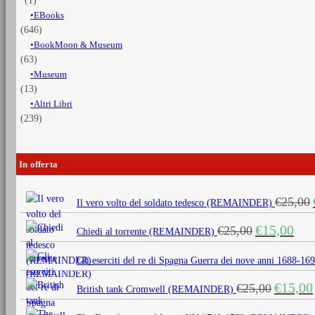
(1)
EBooks
(646)
BookMoon & Museum
(63)
Museum
(13)
Altri Libri
(239)
In offerta
€
25,00
Il vero volto del soldato tedesco (REMAINDER)
Il
Il
€
15,00
€
25,00
Chiedi al torrente (REMAINDER)
prezzo
prezz
originale
attua
Gli eserciti del re di Spagna Guerra dei nove anni 1688
era:
è:
Il
€
15,00
€
25,00
€25,00.
€15,0
British tank Cromwell (REMAINDER)
prezzo
originale