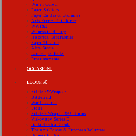
War in Colour
Paper Soldiers
Paper Battles & Dioramas
Axis Forces-Ritterkreuz
WW1&2
Witness to History
Historical Biographies
Paper Theatres
Altra Storia
Landscape Books
Prossimamente
OCCASIONI
EBOOKS
Soldiers&Weapons
Battlefield
War in colour
Storia
Soldiers Weapons&Uniforms
Viskovatov Series E
Italia Storica Ebook
The Axis Forces & European Volunteer
Witness to War