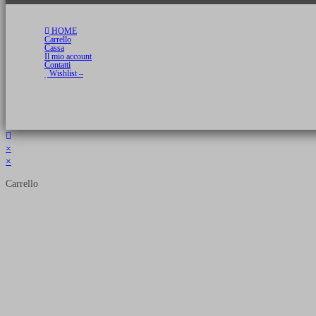
HOME
Carrello
Cassa
Il mio account
Contatti
Wishlist –
Copyright 2026 © Luca Cristini Editore | Libri, eBook & Collector Models
P.IVA 01522980166 - info@soldiershop.com
×
×
Carrello