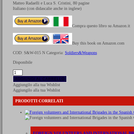
Matteo Radaelli e Luca S. Cristini, 80 pagine
Italiano (con didascalie anche in inglese)
Compra questo libro su Amazon.it
Buy this book on Amazon.com
COD:
S&W-015 N
Categoria:
Soldiers&Weapons
Disponibile
I
Longobardi
AGGIUNGI AL CARRELLO
II
Aggiungilo alla tua Wishlist
a.C.
Aggiungilo alla tua Wishlist
-
VIII
PRODOTTI CORRELATI
secolo
d.C.
(2a
edizione
full
color)
FOREIGN VOLUNTEERS AND INTERNATIONAL BRIG