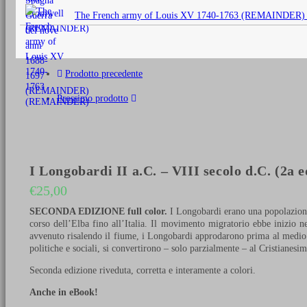
originale
The French army of Louis XV 1740-1763 (REMAINDER)
era:
€25,00.
Prodotto precedente
Prossimo prodotto
I Longobardi II a.C. – VIII secolo d.C. (2a e
€
25,00
SECONDA EDIZIONE full color.
I Longobardi erano una popolazione 
corso dell’Elba fino all’Italia. Il movimento migratorio ebbe inizio n
avvenuto risalendo il fiume, i Longobardi approdarono prima al medio 
politiche e sociali, si convertirono – solo parzialmente – al Cristianes
Seconda edizione riveduta, corretta e interamente a colori.
Anche in eBook!