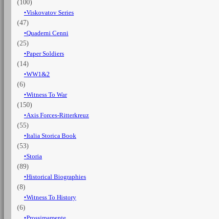
(100)
Viskovatov Series
(47)
Quaderni Cenni
(25)
Paper Soldiers
(14)
WW1&2
(6)
Witness To War
(150)
Axis Forces-Ritterkreuz
(55)
Italia Storica Book
(53)
Storia
(89)
Historical Biographies
(8)
Witness To History
(6)
Prossimamente