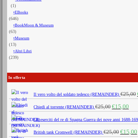
(1)
EBooks
(646)
BookMoon & Museum
(63)
Museum
(13)
Altri Libri
(239)
In offerta
€
25,00
Il vero volto del soldato tedesco (REMAINDER)
Il
Il
€
15,00
€
25,00
Chiedi al torrente (REMAINDER)
prezzo
prezz
originale
attua
Gli eserciti del re di Spagna Guerra dei nove anni 1688
era:
è:
Il
€
15,00
€
25,00
€25,00.
€15,0
British tank Cromwell (REMAINDER)
prezzo