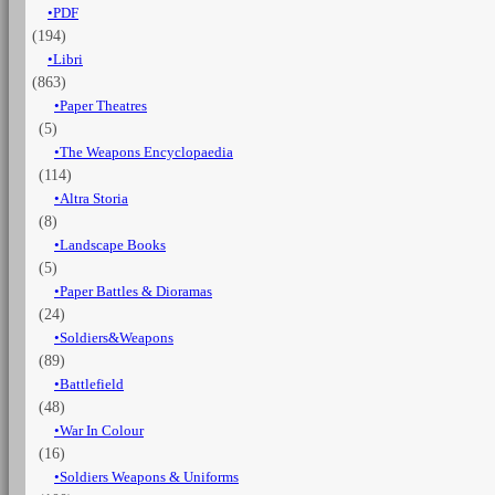
PDF
secolo
(194)
d.C.
(2a
Libri
edizione
(863)
full
Paper Theatres
color)
(5)
quantità
The Weapons Encyclopaedia
(114)
Altra Storia
(8)
Landscape Books
(5)
Paper Battles & Dioramas
(24)
Soldiers&Weapons
(89)
Battlefield
(48)
War In Colour
(16)
Soldiers Weapons & Uniforms