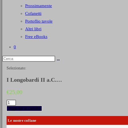
Prossimamente
Cofanetti
Portoflio tavole
Altri libri
Free eBooks
0
Selezionato:
I Longobardi II a.C.…
€
25,00
I
Longobardi
Aggiungi al carrello
II
a.C.
Le nostre collane
-
VIII