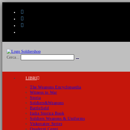
Salta
al
contenuto
Cerca...
Invia
ricerca
LIBRI
The Weapons Encyclopaedia
Witness to War
Storia
Soldiers&Weapons
Battlefield
Italia Storica Book
Soldiers Weapons & Uniforms
Viskovatov Series
Quaderni Cenni