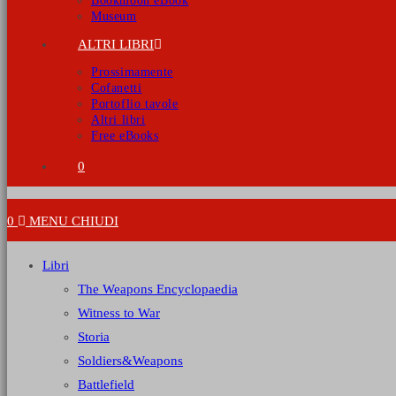
Bookmoon eBook
Museum
ALTRI LIBRI
Prossimamente
Cofanetti
Portoflio tavole
Altri libri
Free eBooks
0
0
MENU
CHIUDI
Libri
The Weapons Encyclopaedia
Witness to War
Storia
Soldiers&Weapons
Battlefield