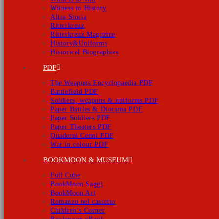
Witness to History
Altra Storia
Ritterkreuz
Ritterkreuz Magazine
History&Uniforms
Historical Biographies
PDF
The Weapons Encyclopaedia PDF
Battlefield PDF
Soldiers, weapons & uniforms PDF
Paper Battles & Diorama PDF
Paper Soldiers PDF
Paper Theaters PDF
Quaderni Cenni PDF
War in colour PDF
BOOKMOON & MUSEUM
Full Cube
BookMoon Saggi
BookMoon Art
Romanzo nel cassetto
Children’s Corner