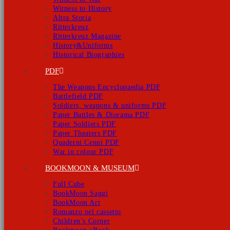
Witness to History
Altra Storia
Ritterkreuz
Ritterkreuz Magazine
History&Uniforms
Historical Biographies
PDF
The Weapons Encyclopaedia PDF
Battlefield PDF
Soldiers, weapons & uniforms PDF
Paper Battles & Diorama PDF
Paper Soldiers PDF
Paper Theaters PDF
Quaderni Cenni PDF
War in colour PDF
BOOKMOON & MUSEUM
Full Cube
BookMoon Saggi
BookMoon Art
Romanzo nel cassetto
Children’s Corner