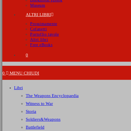
Bookmoon eBook
Museum
ALTRI LIBRI
Prossimamente
Cofanetti
Portoflio tavole
Altri libri
Free eBooks
0
0
MENU
CHIUDI
Libri
The Weapons Encyclopaedia
Witness to War
Storia
Soldiers&Weapons
Battlefield