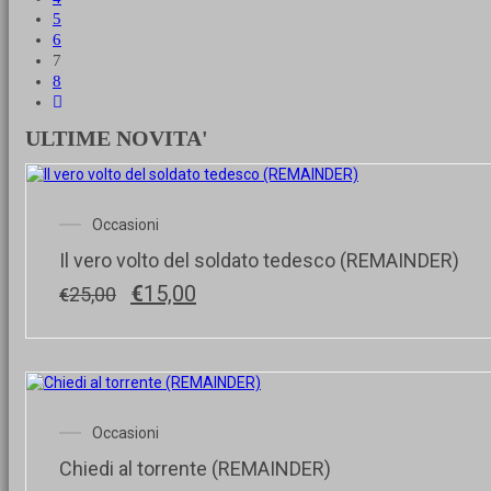
5
6
7
8
ULTIME NOVITA'
Occasioni
Il vero volto del soldato tedesco (REMAINDER)
Il
Il
€
15,00
25,00
€
prezzo
prezzo
originale
attuale
era:
è:
€25,00.
€15,00.
Occasioni
Chiedi al torrente (REMAINDER)