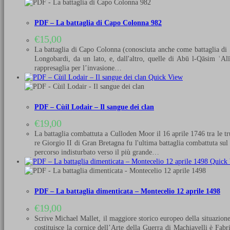
PDF – La battaglia di Capo Colonna 982
€
15,00
La battaglia di Capo Colonna (conosciuta anche come battaglia di St
Longobardi, da un lato, e, dall'altro, quelle di Abū l-Qāsim ʿAlī,
rappresaglia per l’invasione…
Quick View
PDF – Cùil Lodair – Il sangue dei clan
€
19,00
La battaglia combattuta a Culloden Moor il 16 aprile 1746 tra le t
re Giorgio II di Gran Bretagna fu l'ultima battaglia combattuta sul 
percorso indisturbato verso il più grande…
Quick 
PDF – La battaglia dimenticata – Montecelio 12 aprile 1498
€
19,00
Scrive Michael Mallet, il maggiore storico europeo della situazione
costituisce la cornice dell’Arte della Guerra di Machiavelli è Fabr