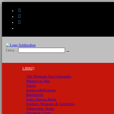
Salta
al
contenuto
Cerca...
Invia
ricerca
LIBRI
The Weapons Encyclopaedia
Witness to War
Storia
Soldiers&Weapons
Battlefield
Italia Storica Book
Soldiers Weapons & Uniforms
Viskovatov Series
Quaderni Cenni