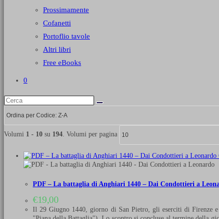
Prossimamente
Cofanetti
Portoflio tavole
Altri libri
Free eBooks
0
Volumi
1 - 10
su
194
. Volumi per pagina
PDF – La battaglia di Anghiari 1440 – Dai Condottieri a Leon
€
19,00
Il 29 Giugno 1440, giorno di San Pietro, gli eserciti di Firenze 
"Piana della Battaglia"). Lo scontro si concluse al termine della gio