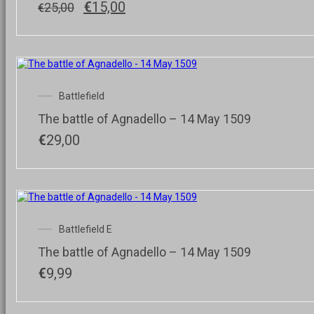
Il
Il
€
15,00
25,00
€
prezzo
prezzo
originale
attuale
era:
è:
€25,00.
€15,00.
Battlefield
The battle of Agnadello – 14 May 1509
€
29,00
Battlefield E
The battle of Agnadello – 14 May 1509
€
9,99