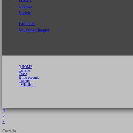
Cookies
Notizie
Facebook
YouTube Channel
HOME
Carrello
Cassa
Il mio account
Contatti
Wishlist –
Copyright 2026 © Luca Cristini Editore | Libri, eBook & Collector Models
P.IVA 01522980166 - info@soldiershop.com
×
×
Carrello