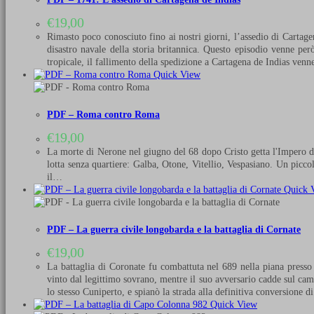
€
19,00
Rimasto poco conosciuto fino ai nostri giorni, l’assedio di Cartage
disastro navale della storia britannica. Questo episodio venne pe
tropicale, il fallimento della spedizione a Cartagena de Indias ven
Quick View
PDF – Roma contro Roma
€
19,00
La morte di Nerone nel giugno del 68 dopo Cristo getta l'Impero di
lotta senza quartiere: Galba, Otone, Vitellio, Vespasiano. Un picc
il…
Quick 
PDF – La guerra civile longobarda e la battaglia di Cornate
€
19,00
La battaglia di Coronate fu combattuta nel 689 nella piana presso
vinto dal legittimo sovrano, mentre il suo avversario cadde sul camp
lo stesso Cuniperto, e spianò la strada alla definitiva conversione 
Quick View