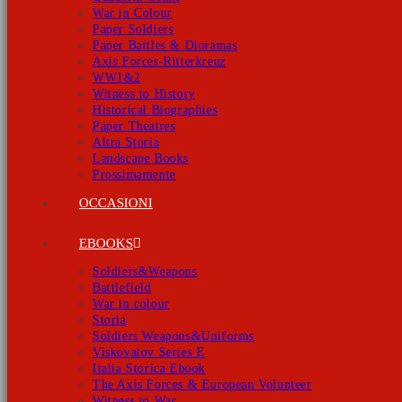
War in Colour
Paper Soldiers
Paper Battles & Dioramas
Axis Forces-Ritterkreuz
WW1&2
Witness to History
Historical Biographies
Paper Theatres
Altra Storia
Landscape Books
Prossimamente
OCCASIONI
EBOOKS
Soldiers&Weapons
Battlefield
War in colour
Storia
Soldiers Weapons&Uniforms
Viskovatov Series E
Italia Storica Ebook
The Axis Forces & European Volunteer
Witness to War