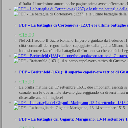
d’Italia. Il medesimo autore poche pagine prima aveva affermato 
PDF – La battaglia di Cortenuova (1237) e le ultime battagli
€
15,00
Nel XIII secolo Il Sacro Romano Impero è guidato da Federico II H
città comunali del regno italico, capeggiate dalla guelfa Milano, 
lotta si concretizzerà nella battaglia di Cortenuova che vedrà la
PDF – Breitenfeld (1631): il superbo capolavoro tattico di Gus
€
15,00
La brulla mattina del 17 settembre 1631, due imponenti eserciti si
casuale, ma le due armate stavano guerreggiando da diversi mesi ne
didascalie anche in inglese)
Q
PDF – La battaglia dei Giganti: Marignano, 13-14 settembre 1