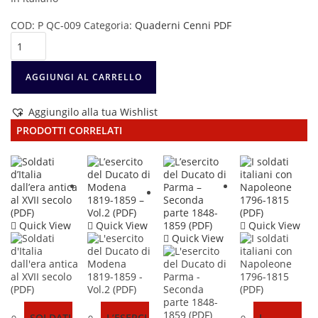
COD:
P QC-009
Categoria:
Quaderni Cenni PDF
L'esercito
del
Regno
delle
AGGIUNGI AL CARRELLO
due
Sicilie
Aggiungilo alla tua Wishlist
1815-
1861
PRODOTTI CORRELATI
(PDF)
quantità
Quick View
Quick View
Quick View
Quick View
SOLDATI
L’ESERCI
I