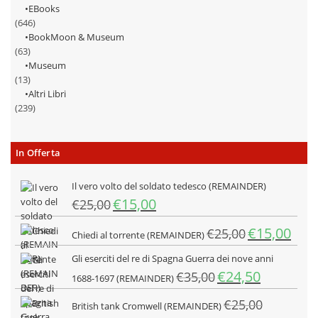
EBooks
(646)
BookMoon & Museum
(63)
Museum
(13)
Altri Libri
(239)
In Offerta
Il vero volto del soldato tedesco (REMAINDER)
Il
Il
€
15,00
€
25,00
prezzo
prezzo
Il
Il
€
15,00
originale
attuale
€
25,00
Chiedi al torrente (REMAINDER)
prezzo
prezz
era:
è:
Gli eserciti del re di Spagna Guerra dei nove anni
originale
attua
€25,00.
€15,00.
Il
Il
€
24,50
€
35,00
era:
è:
1688-1697 (REMAINDER)
prezzo
prezzo
€25,00.
€15,0
€
25,00
originale
attuale
British tank Cromwell (REMAINDER)