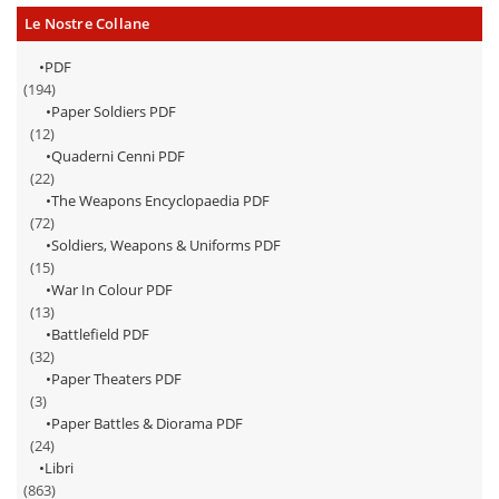
1861
Le Nostre Collane
(PDF)
quantità
PDF
(194)
Paper Soldiers PDF
(12)
Quaderni Cenni PDF
(22)
The Weapons Encyclopaedia PDF
(72)
Soldiers, Weapons & Uniforms PDF
(15)
War In Colour PDF
(13)
Battlefield PDF
(32)
Paper Theaters PDF
(3)
Paper Battles & Diorama PDF
(24)
Libri
(863)