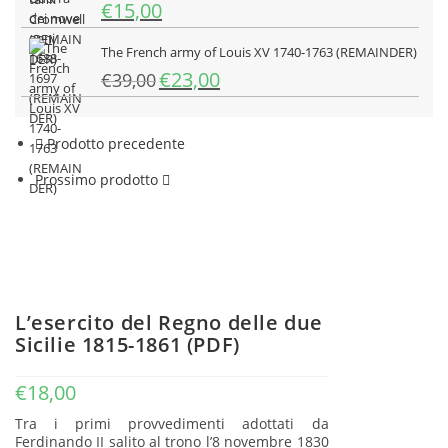
era:
è:
Il
Il
€
15,00
€35,00.
€24,50.
prezzo
prezzo
originale
attuale
The French army of Louis XV 1740-1763 (REMAINDER)
era:
è:
Il
Il
€
23,00
€
39,00
€25,00.
€15,00.
prezzo
prezzo
originale
attuale
era:
è:
Prodotto precedente
€39,00.
€23,00.
Prossimo prodotto
L’esercito del Regno delle due
Sicilie 1815-1861 (PDF)
€
18,00
Tra i primi provvedimenti adottati da
Ferdinando II salito al trono l’8 novembre 1830