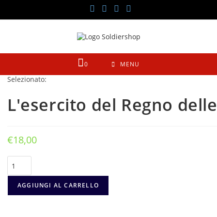
Salta
al
contenuto
0
MENU
Selezionato:
L'esercito del Regno dell
€
18,00
L'esercito
del
Regno
delle
AGGIUNGI AL CARRELLO
due
Sicilie
1815-