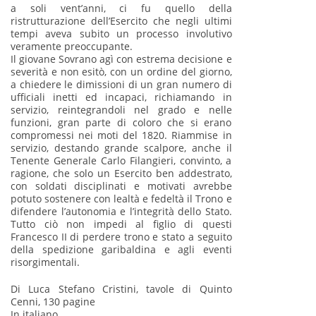
a soli vent’anni, ci fu quello della
ristrutturazione dell’Esercito che negli ultimi
tempi aveva subito un processo involutivo
veramente preoccupante.
Il giovane Sovrano agì con estrema decisione e
severità e non esitò, con un ordine del giorno,
a chiedere le dimissioni di un gran numero di
ufficiali inetti ed incapaci, richiamando in
servizio, reintegrandoli nel grado e nelle
funzioni, gran parte di coloro che si erano
compromessi nei moti del 1820. Riammise in
servizio, destando grande scalpore, anche il
Tenente Generale Carlo Filangieri, convinto, a
ragione, che solo un Esercito ben addestrato,
con soldati disciplinati e motivati avrebbe
potuto sostenere con lealtà e fedeltà il Trono e
difendere l’autonomia e l’integrità dello Stato.
Tutto ciò non impedi al figlio di questi
Francesco II di perdere trono e stato a seguito
della spedizione garibaldina e agli eventi
risorgimentali.
Di Luca Stefano Cristini, tavole di Quinto
Cenni, 130 pagine
In italiano