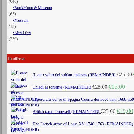
(646)
BookMoon & Museum
(63)
Museum
(13)
Altri Libri
(239)
In offerta
€
25,00
Il vero volto del soldato tedesco (REMAINDER)
Il
Il
€
15,00
€
25,00
Chiedi al torrente (REMAINDER)
prezzo
prezz
originale
attua
Gli eserciti del re di Spagna Guerra dei nove anni 1688
era:
è:
Il
€
15,00
€
25,00
€25,00.
€15,0
British tank Cromwell (REMAINDER)
prezzo
originale
The French army of Louis XV 1740-1763 (REMAINDER)
era: