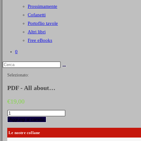
Prossimamente
Cofanetti
Portoflio tavole
Altri libri
Free eBooks
0
Selezionato:
PDF - All about…
€
19,00
PDF
-
Aggiungi al carrello
All
about
Le nostre collane
Austerlitz
quantità