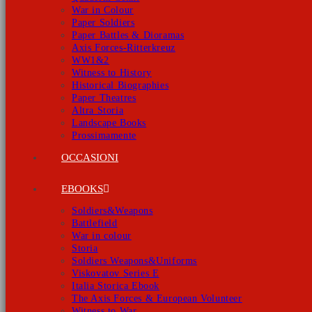
War in Colour
Paper Soldiers
Paper Battles & Dioramas
Axis Forces-Ritterkreuz
WW1&2
Witness to History
Historical Biographies
Paper Theatres
Altra Storia
Landscape Books
Prossimamente
OCCASIONI
EBOOKS
Soldiers&Weapons
Battlefield
War in colour
Storia
Soldiers Weapons&Uniforms
Viskovatov Series E
Italia Storica Ebook
The Axis Forces & European Volunteer
Witness to War