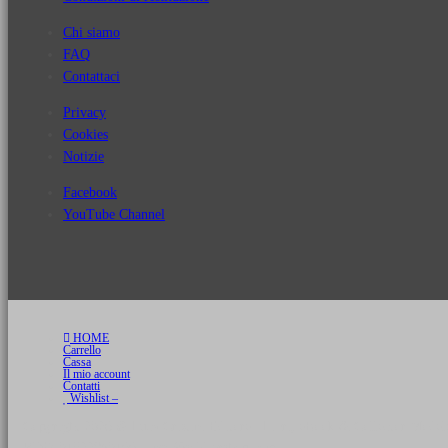
Chi siamo
FAQ
Contattaci
Privacy
Cookies
Notizie
Facebook
YouTube Channel
HOME
Carrello
Cassa
Il mio account
Contatti
Wishlist –
Copyright 2026 © Luca Cristini Editore | Libri, eBook & Collector Models
P.IVA 01522980166 - info@soldiershop.com