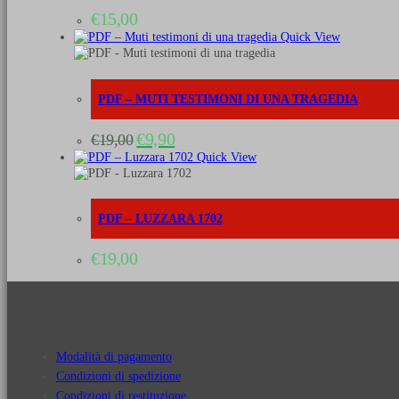
€
15,00
Quick View
PDF – MUTI TESTIMONI DI UNA TRAGEDIA
Il
Il
€
9,90
€
19,00
prezzo
prezzo
Quick View
originale
attuale
era:
è:
€19,00.
€9,90.
PDF – LUZZARA 1702
€
19,00
Modalità di pagamento
Condizioni di spedizione
Condizioni di restituzione