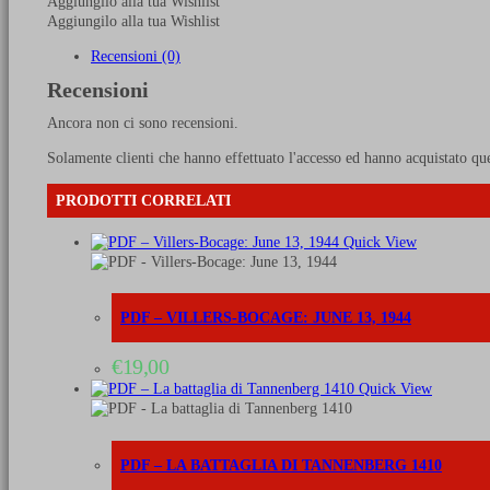
Aggiungilo alla tua Wishlist
about
Aggiungilo alla tua Wishlist
Austerlitz
quantità
Recensioni (0)
Recensioni
Ancora non ci sono recensioni.
Solamente clienti che hanno effettuato l'accesso ed hanno acquistato qu
PRODOTTI CORRELATI
Quick View
PDF – VILLERS-BOCAGE: JUNE 13, 1944
€
19,00
Quick View
PDF – LA BATTAGLIA DI TANNENBERG 1410