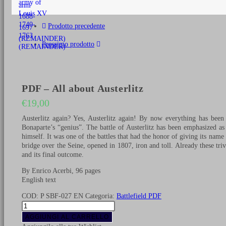
€25,00.
Prodotto precedente
Prossimo prodotto
PDF – All about Austerlitz
€
19,00
Austerlitz again? Yes, Austerlitz again! By now everything has been
Bonaparte’s “genius”. The battle of Austerlitz has been emphasized a
himself. It was one of the battles that had the honor of giving its name 
bridge over the Seine, opened in 1807, iron and toll. Already these tr
and its final outcome.
By Enrico Acerbi, 96 pages
English text
COD:
P SBF-027 EN
Categoria:
Battlefield PDF
PDF
-
AGGIUNGI AL CARRELLO
All