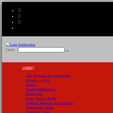
Salta
al
contenuto
Cerca...
Invia
ricerca
LIBRI
The Weapons Encyclopaedia
Witness to War
Storia
Soldiers&Weapons
Battlefield
Italia Storica Book
Soldiers Weapons & Uniforms
Viskovatov Series
Quaderni Cenni