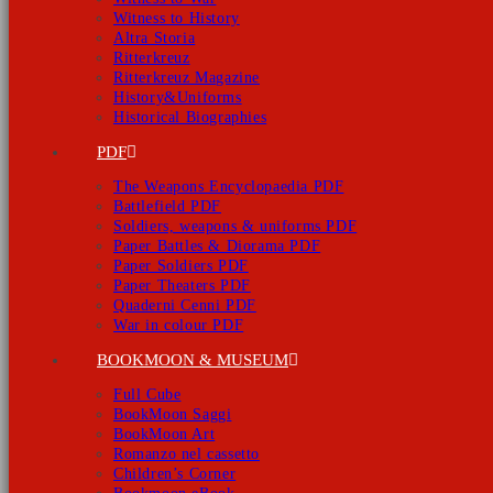
Witness to History
Altra Storia
Ritterkreuz
Ritterkreuz Magazine
History&Uniforms
Historical Biographies
PDF
The Weapons Encyclopaedia PDF
Battlefield PDF
Soldiers, weapons & uniforms PDF
Paper Battles & Diorama PDF
Paper Soldiers PDF
Paper Theaters PDF
Quaderni Cenni PDF
War in colour PDF
BOOKMOON & MUSEUM
Full Cube
BookMoon Saggi
BookMoon Art
Romanzo nel cassetto
Children’s Corner