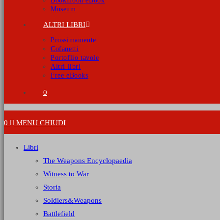
Bookmoon eBook
Museum
ALTRI LIBRI
Prossimamente
Cofanetti
Portoflio tavole
Altri libri
Free eBooks
0
0
MENU
CHIUDI
Libri
The Weapons Encyclopaedia
Witness to War
Storia
Soldiers&Weapons
Battlefield