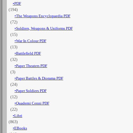
PDF
(194)
The Weapons Encyclopaedia PDF
(72)
Soldiers, Weapons & Uniforms PDF
(15)
War In Colour PDF
(13)
Battlefield PDF
(32)
Paper Theaters PDF
(3)
Paper Battles & Diorama PDF
(24)
Paper Soldiers PDF
(12)
Quaderni Cenni PDF
(22)
Libri
(863)
EBooks