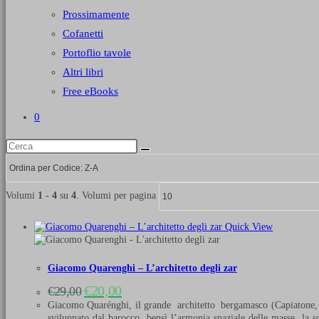
Prossimamente
Cofanetti
Portoflio tavole
Altri libri
Free eBooks
0
Volumi
1 - 4
su
4
. Volumi per pagina
Quick View
Giacomo Quarenghi – L’architetto degli zar
Il
Il
€
20,00
€
29,00
prezzo
prezzo
Giacomo Quarénghi, il grande architetto bergamasco (Capiatone, Ro
originale
attuale
sviluppato dal barocco, bensì l’armonia spaziale delle masse, la s