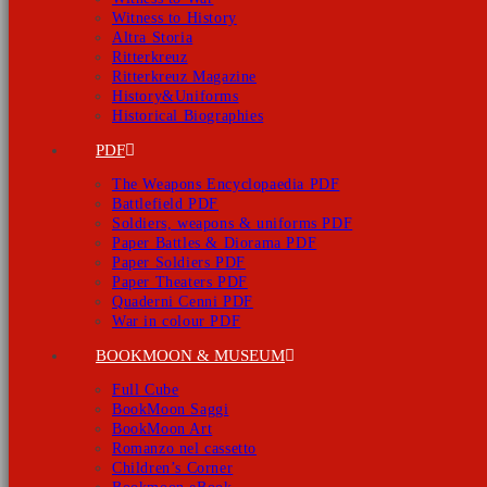
Witness to History
Altra Storia
Ritterkreuz
Ritterkreuz Magazine
History&Uniforms
Historical Biographies
PDF
The Weapons Encyclopaedia PDF
Battlefield PDF
Soldiers, weapons & uniforms PDF
Paper Battles & Diorama PDF
Paper Soldiers PDF
Paper Theaters PDF
Quaderni Cenni PDF
War in colour PDF
BOOKMOON & MUSEUM
Full Cube
BookMoon Saggi
BookMoon Art
Romanzo nel cassetto
Children’s Corner