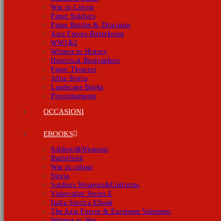
War in Colour
Paper Soldiers
Paper Battles & Dioramas
Axis Forces-Ritterkreuz
WW1&2
Witness to History
Historical Biographies
Paper Theatres
Altra Storia
Landscape Books
Prossimamente
OCCASIONI
EBOOKS
Soldiers&Weapons
Battlefield
War in colour
Storia
Soldiers Weapons&Uniforms
Viskovatov Series E
Italia Storica Ebook
The Axis Forces & European Volunteer
Witness to War