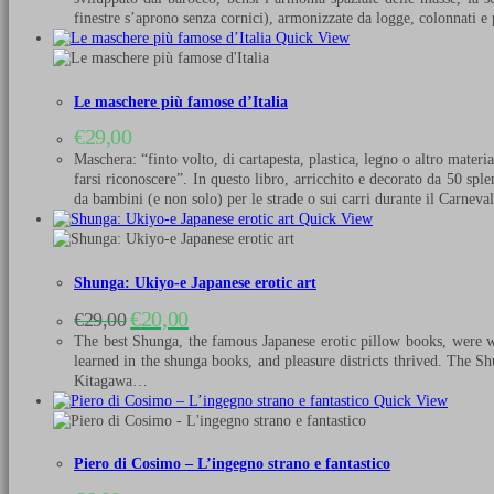
era:
è:
finestre s’aprono senza cornici), armonizzate da logge, colonnati 
€29,00.
€20,00.
Quick View
Le maschere più famose d’Italia
€
29,00
Maschera: “finto volto, di cartapesta, plastica, legno o altro mater
farsi riconoscere”. In questo libro, arricchito e decorato da 50 sp
da bambini (e non solo) per le strade o sui carri durante il Carnev
Quick View
Shunga: Ukiyo-e Japanese erotic art
Il
Il
€
20,00
€
29,00
prezzo
prezzo
The best Shunga, the famous Japanese erotic pillow books, were wri
originale
attuale
learned in the shunga books, and pleasure districts thrived. The Sh
era:
è:
Kitagawa…
€29,00.
€20,00.
Quick View
Piero di Cosimo – L’ingegno strano e fantastico