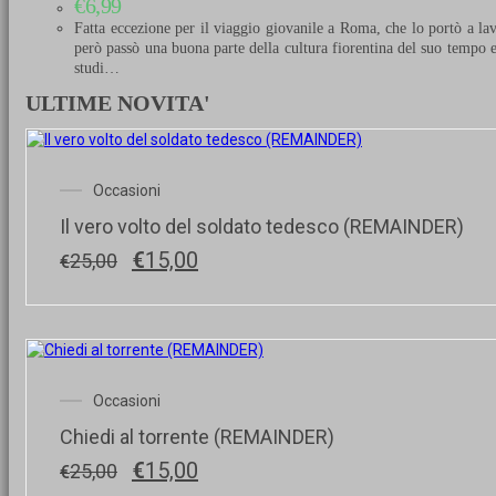
€
6,99
Fatta eccezione per il viaggio giovanile a Roma, che lo portò a lav
però passò una buona parte della cultura fiorentina del suo tempo e 
studi…
ULTIME NOVITA'
Occasioni
Il vero volto del soldato tedesco (REMAINDER)
Il
Il
€
15,00
25,00
€
prezzo
prezzo
originale
attuale
era:
è:
€25,00.
€15,00.
Occasioni
Chiedi al torrente (REMAINDER)
Il
Il
€
15,00
25,00
€
prezzo
prezzo