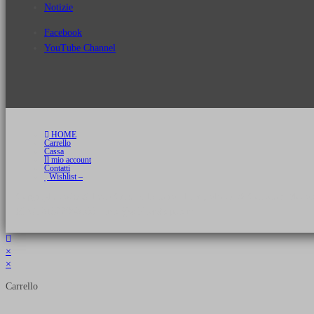
Notizie
Facebook
YouTube Channel
HOME
Carrello
Cassa
Il mio account
Contatti
Wishlist –
Copyright 2026 © Luca Cristini Editore | Libri, eBook & Collector Models
P.IVA 01522980166 - info@soldiershop.com
×
×
Carrello