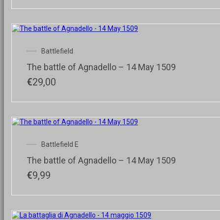
originale
attuale
era:
è:
€25,00.
€15,00.
Battlefield
The battle of Agnadello – 14 May 1509
€
29,00
Battlefield E
The battle of Agnadello – 14 May 1509
€
9,99