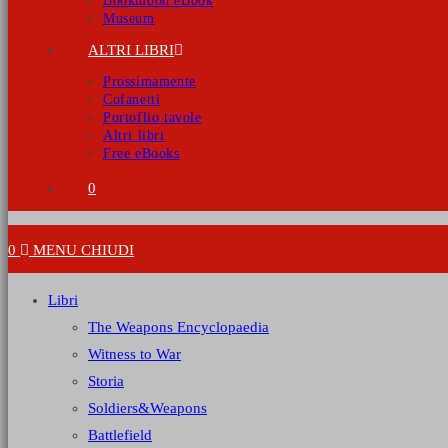
Bookmoon eBook
Museum
ALTRI LIBRI
Prossimamente
Cofanetti
Portoflio tavole
Altri libri
Free eBooks
0
0
MENU
CHIUDI
Libri
The Weapons Encyclopaedia
Witness to War
Storia
Soldiers&Weapons
Battlefield