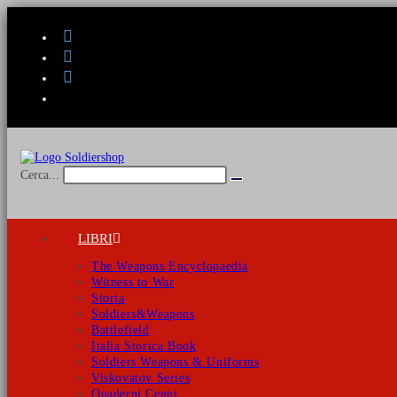
Salta
al
contenuto
Cerca...
Invia
ricerca
LIBRI
The Weapons Encyclopaedia
Witness to War
Storia
Soldiers&Weapons
Battlefield
Italia Storica Book
Soldiers Weapons & Uniforms
Viskovatov Series
Quaderni Cenni