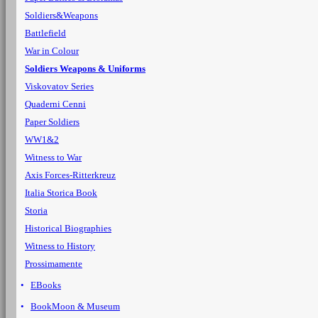
Soldiers&Weapons
Battlefield
War in Colour
Soldiers Weapons & Uniforms
Viskovatov Series
Quaderni Cenni
Paper Soldiers
WW1&2
Witness to War
Axis Forces-Ritterkreuz
Italia Storica Book
Storia
Historical Biographies
Witness to History
Prossimamente
EBooks
BookMoon & Museum