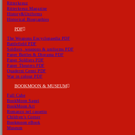
Ritterkreuz
Ritterkreuz Magazine
History&Uniforms
Historical Biographies
PDF
The Weapons Encyclopaedia PDF
Battlefield PDF
Soldiers, weapons & uniforms PDF
Paper Battles & Diorama PDF
Paper Soldiers PDF
Paper Theaters PDF
Quaderni Cenni PDF
War in colour PDF
BOOKMOON & MUSEUM
Full Cube
BookMoon Saggi
BookMoon Art
Romanzo nel cassetto
Children’s Corner
Bookmoon eBook
Museum