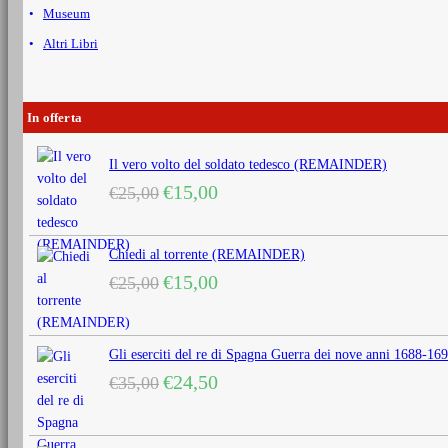
Museum
Altri Libri
In offerta
Il vero volto del soldato tedesco (REMAINDER)
Il
Il
€
15,00
€
25,00
prezzo
prezzo
originale
attuale
era:
è:
Chiedi al torrente (REMAINDER)
€25,00.
€15,00.
Il
Il
€
15,00
€
25,00
prezzo
prezzo
originale
attuale
era:
è:
Gli eserciti del re di Spagna Guerra dei nove anni 1688
€25,00.
€15,00.
Il
Il
€
24,50
€
35,00
prezzo
prezzo
originale
attuale
era:
è: