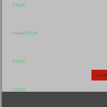
€
39,00
Il
Il
€
30,00
€
32,00
prezzo
prezzo
originale
attuale
era:
è:
€32,00.
€30,00.
€
39,00
LA GUER
€
29,00