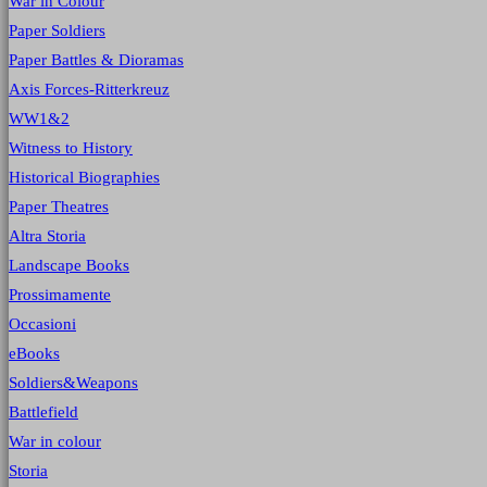
War in Colour
Paper Soldiers
Paper Battles & Dioramas
Axis Forces-Ritterkreuz
WW1&2
Witness to History
Historical Biographies
Paper Theatres
Altra Storia
Landscape Books
Prossimamente
Occasioni
eBooks
Soldiers&Weapons
Battlefield
War in colour
Storia