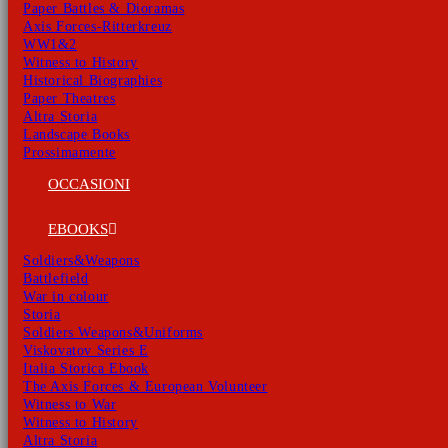
Paper Battles & Dioramas
Axis Forces-Ritterkreuz
WW1&2
Witness to History
Historical Biographies
Paper Theatres
Altra Storia
Landscape Books
Prossimamente
OCCASIONI
EBOOKS
Soldiers&Weapons
Battlefield
War in colour
Storia
Soldiers Weapons&Uniforms
Viskovatov Series E
Italia Storica Ebook
The Axis Forces & European Volunteer
Witness to War
Witness to History
Altra Storia