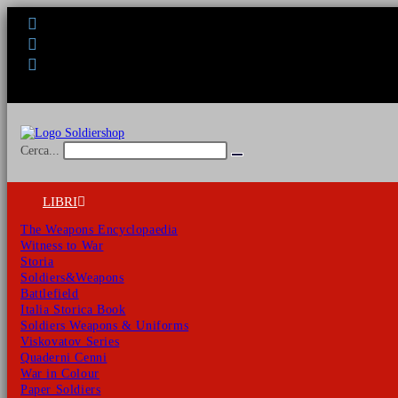
Salta
al
contenuto
Cerca...
Invia
ricerca
LIBRI
The Weapons Encyclopaedia
Witness to War
Storia
Soldiers&Weapons
Battlefield
Italia Storica Book
Soldiers Weapons & Uniforms
Viskovatov Series
Quaderni Cenni
War in Colour
Paper Soldiers