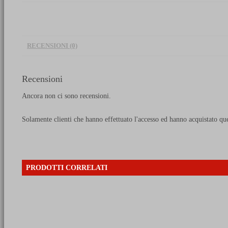
1690-
1894
-
Vol.
1
quantità
RECENSIONI (0)
Recensioni
Ancora non ci sono recensioni.
Solamente clienti che hanno effettuato l'accesso ed hanno acquistato qu
PRODOTTI CORRELATI