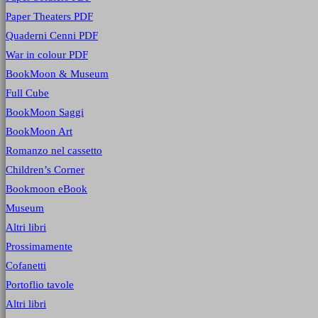
Paper Theaters PDF
Quaderni Cenni PDF
War in colour PDF
BookMoon & Museum
Full Cube
BookMoon Saggi
BookMoon Art
Romanzo nel cassetto
Children’s Corner
Bookmoon eBook
Museum
Altri libri
Prossimamente
Cofanetti
Portoflio tavole
Altri libri