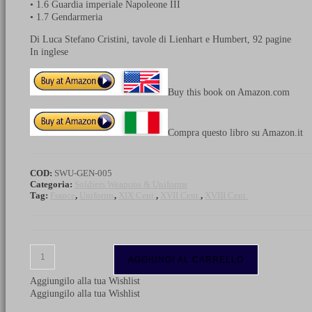
• 1.6 Guardia imperiale Napoleone III
• 1.7 Gendarmeria
Di Luca Stefano Cristini, tavole di Lienhart e Humbert, 92 pagine
In inglese
Buy this book on Amazon.com
Compra questo libro su Amazon.it
COD:
SWU-GEN-005
Categoria:
Soldiers Weapons & Uniforms
Tag:
France
,
Uniforms
,
XIX Cent.
,
XVII Cent.
,
XVIII Cent.
The
AGGIUNGI AL CARRELLO
uniforms
of
Aggiungilo alla tua Wishlist
French
Aggiungilo alla tua Wishlist
armies