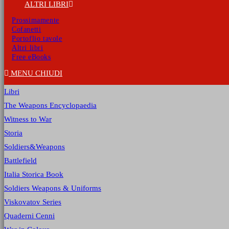
ALTRI LIBRI
Prossimamente
Cofanetti
Portoflio tavole
Altri libri
Free eBooks
MENU
CHIUDI
Libri
The Weapons Encyclopaedia
Witness to War
Storia
Soldiers&Weapons
Battlefield
Italia Storica Book
Soldiers Weapons & Uniforms
Viskovatov Series
Quaderni Cenni