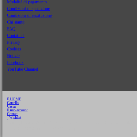
Modalità di pagamento
Condizioni di spedizione
Condizioni di restituzione
Chi siamo
FAQ
Contattaci
Privacy
Cookies
Notizie
Facebook
YouTube Channel
HOME
Carrello
Cassa
Il mio account
Contatti
Wishlist –
Copyright 2026 © Luca Cristini Editore | Libri, eBook & Collector Models
P.IVA 01522980166 - info@soldiershop.com