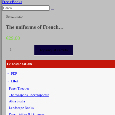
Free eBooks
Selezionato:
The uniforms of French…
€
29,00
The
Aggiungi al carrello
uniforms
of
French
Le nostre collane
armies
1690-
PDF
1894
-
Libri
Vol.
1
Paper Theatres
quantità
The Weapons Encyclopaedia
Altra Storia
Landscape Books
Paper Battles & Dioramas