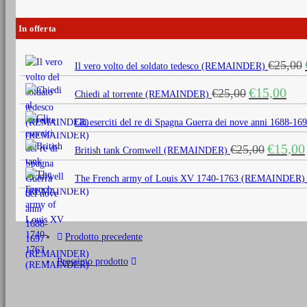
In offerta
€
25,00
Il vero volto del soldato tedesco (REMAINDER)
Il
Il
€
15,00
€
25,00
Chiedi al torrente (REMAINDER)
prezzo
prezz
originale
attua
Gli eserciti del re di Spagna Guerra dei nove anni 1688
era:
è:
Il
€
15,00
€
25,00
€25,00.
€15,0
British tank Cromwell (REMAINDER)
prezzo
originale
The French army of Louis XV 1740-1763 (REMAINDER)
era:
€25,00.
Prodotto precedente
Prossimo prodotto