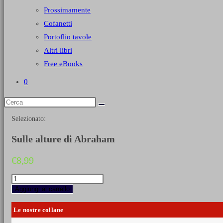
Prossimamente
Cofanetti
Portoflio tavole
Altri libri
Free eBooks
0
Selezionato:
Sulle alture di Abraham
€
8,99
Sulle
alture
Aggiungi al carrello
di
Abraham
Le nostre collane
quantità