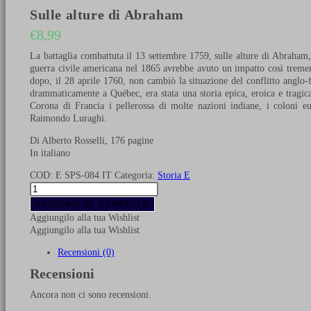
Sulle alture di Abraham
€
8,99
La battaglia combattuta il 13 settembre 1759, sulle alture di Abraham,
guerra civile americana nel 1865 avrebbe avuto un impatto così tremend
dopo, il 28 aprile 1760, non cambiò la situazione del conflitto anglo-f
drammaticamente a Québec, era stata una storia epica, eroica e tragic
Corona di Francia i pellerossa di molte nazioni indiane, i coloni eu
Raimondo Luraghi.
Di Alberto Rosselli, 176 pagine
In italiano
COD:
E SPS-084 IT
Categoria:
Storia E
Sulle
alture
AGGIUNGI AL CARRELLO
di
Aggiungilo alla tua Wishlist
Abraham
Aggiungilo alla tua Wishlist
quantità
Recensioni (0)
Recensioni
Ancora non ci sono recensioni.