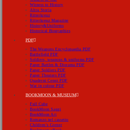
Witness to History
Altra Storia
Ritterkreuz
Ritterkreuz Magazine
History&Uniforms
Historical Biographies
PDF
The Weapons Encyclopaedia PDF
Battlefield PDF
Soldiers, weapons & uniforms PDF
Paper Battles & Diorama PDF
Paper Soldiers PDF
Paper Theaters PDF
Quaderni Cenni PDF
War in colour PDF
BOOKMOON & MUSEUM
Full Cube
BookMoon Saggi
BookMoon Art
Romanzo nel cassetto
Children’s Corner