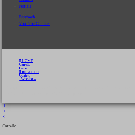
Notizie
Facebook
YouTube Channel
HOME
Carrello
Cassa
Il mio account
Contatti
Wishlist –
Copyright 2026 © Luca Cristini Editore | Libri, eBook & Collector Models
P.IVA 01522980166 - info@soldiershop.com
×
×
Carrello