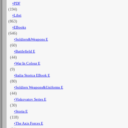
PDF
(194)
Libri
(863)
EBooks
(646)
Soldiers&Weapons E
(60)
Battlefield E
(44)
War In Colour E
(9)
Italia Storica EBook E
(80)
Soldiers Weapons&Uniforms E
(44)
Viskovatov Series E
(30)
Storia E
(118)
The Axis Forces E