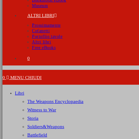
Bookmoon eBook
Museum
ALTRI LIBRI
Prossimamente
Cofanetti
Portoflio tavole
Altri libri
Free eBooks
0
0
MENU
CHIUDI
Libri
The Weapons Encyclopaedia
Witness to War
Storia
Soldiers&Weapons
Battlefield