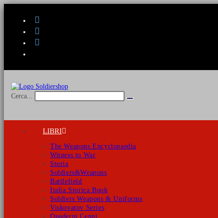
Salta
al
contenuto
Cerca...
Invia
ricerca
LIBRI
The Weapons Encyclopaedia
Witness to War
Storia
Soldiers&Weapons
Battlefield
Italia Storica Book
Soldiers Weapons & Uniforms
Viskovatov Series
Quaderni Cenni