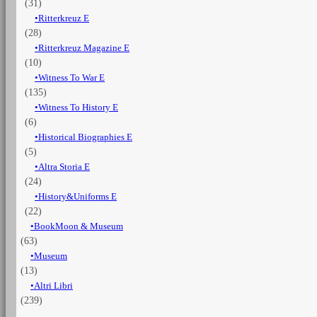
(31)
Ritterkreuz E
(28)
Ritterkreuz Magazine E
(10)
Witness To War E
(135)
Witness To History E
(6)
Historical Biographies E
(5)
Altra Storia E
(24)
History&Uniforms E
(22)
BookMoon & Museum
(63)
Museum
(13)
Altri Libri
(239)