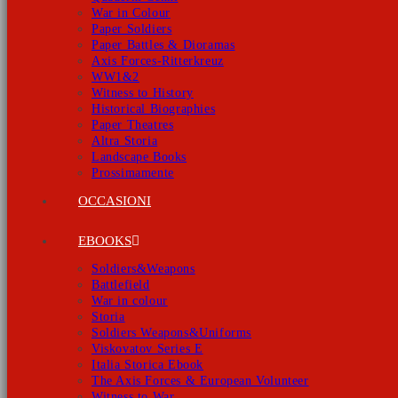
War in Colour
Paper Soldiers
Paper Battles & Dioramas
Axis Forces-Ritterkreuz
WW1&2
Witness to History
Historical Biographies
Paper Theatres
Altra Storia
Landscape Books
Prossimamente
OCCASIONI
EBOOKS
Soldiers&Weapons
Battlefield
War in colour
Storia
Soldiers Weapons&Uniforms
Viskovatov Series E
Italia Storica Ebook
The Axis Forces & European Volunteer
Witness to War