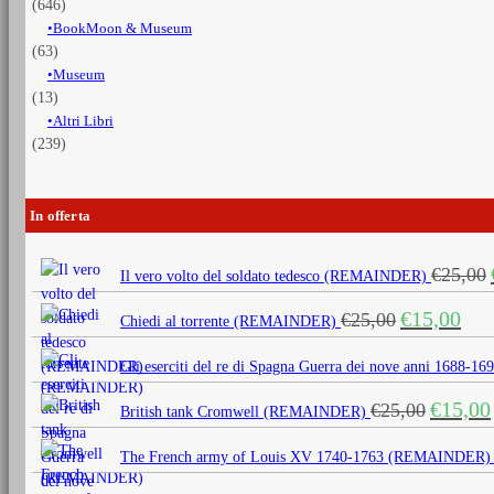
(646)
BookMoon & Museum
(63)
Museum
(13)
Altri Libri
(239)
In offerta
€
25,00
Il vero volto del soldato tedesco (REMAINDER)
Il
Il
€
15,00
€
25,00
Chiedi al torrente (REMAINDER)
prezzo
prezz
originale
attua
Gli eserciti del re di Spagna Guerra dei nove anni 1688
era:
è:
Il
€
15,00
€
25,00
€25,00.
€15,0
British tank Cromwell (REMAINDER)
prezzo
originale
The French army of Louis XV 1740-1763 (REMAINDER)
era: