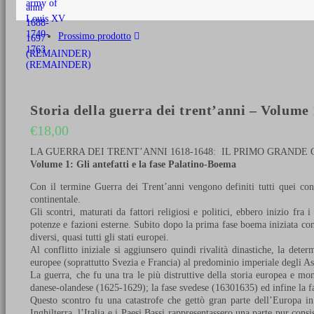
€25,00.
Prossimo prodotto
Storia della guerra dei trent’anni – Volume
€
18,00
LA GUERRA DEI TRENT’ANNI 1618-1648: IL PRIMO GRAND
Volume 1: Gli antefatti e la fase Palatino-Boema
Con il termine Guerra dei Trent’anni vengono definiti tutti quei conf
continentale.
Gli scontri, maturati da fattori religiosi e politici, ebbero inizio fra
potenze e fazioni esterne. Subito dopo la prima fase boema iniziata con 
diversi, quasi tutti gli stati europei.
Al conflitto iniziale si aggiunsero quindi rivalità dinastiche, la dete
europee (soprattutto Svezia e Francia) al predominio imperiale degli A
La guerra, che fu una tra le più distruttive della storia europea e mo
danese-olandese (1625-1629); la fase svedese (16301635) ed infine la f
Questo scontro fu una catastrofe che gettò gran parte dell’Europa in 
Inghilterra, l’Italia e i Paesi Bassi rappresentassero una parte pur cons