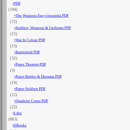
PDF
Volume
(194)
1
(PDF)
The Weapons Encyclopaedia PDF
quantità
(72)
Soldiers, Weapons & Uniforms PDF
(15)
War In Colour PDF
(13)
Battlefield PDF
(32)
Paper Theaters PDF
(3)
Paper Battles & Diorama PDF
(24)
Paper Soldiers PDF
(12)
Quaderni Cenni PDF
(22)
Libri
(863)
EBooks