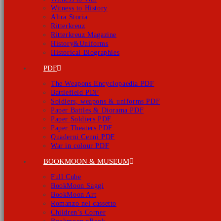
Witness to History
Altra Storia
Ritterkreuz
Ritterkreuz Magazine
History&Uniforms
Historical Biographies
PDF
The Weapons Encyclopaedia PDF
Battlefield PDF
Soldiers, weapons & uniforms PDF
Paper Battles & Diorama PDF
Paper Soldiers PDF
Paper Theaters PDF
Quaderni Cenni PDF
War in colour PDF
BOOKMOON & MUSEUM
Full Cube
BookMoon Saggi
BookMoon Art
Romanzo nel cassetto
Children’s Corner