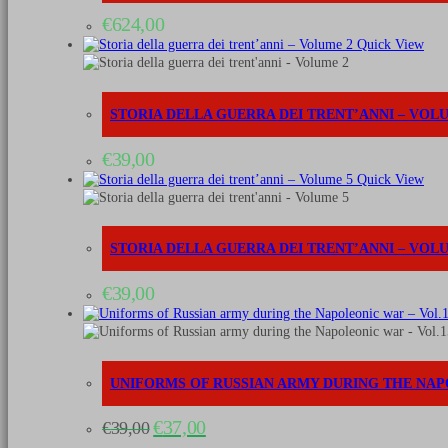
€
624,00
Quick View
STORIA DELLA GUERRA DEI TRENT’ANNI – VOL
€
39,00
Quick View
STORIA DELLA GUERRA DEI TRENT’ANNI – VOL
€
39,00
UNIFORMS OF RUSSIAN ARMY DURING THE NAP
Il
Il
€
37,00
€
39,00
prezzo
prezzo