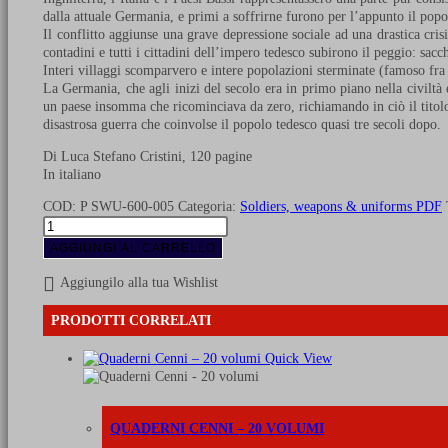
dalla attuale Germania, e primi a soffrirne furono per l’appunto il pop
Il conflitto aggiunse una grave depressione sociale ad una drastica cri
contadini e tutti i cittadini dell’impero tedesco subirono il peggio: sac
Interi villaggi scomparvero e intere popolazioni sterminate (famoso fra
La Germania, che agli inizi del secolo era in primo piano nella civiltà e
un paese insomma che ricominciava da zero, richiamando in ciò il titol
disastrosa guerra che coinvolse il popolo tedesco quasi tre secoli dopo.
Di Luca Stefano Cristini, 120 pagine
In italiano
COD:
P SWU-600-005
Categoria:
Soldiers, weapons & uniforms PDF
Storia
della
AGGIUNGI AL CARRELLO
guerra
dei
Aggiungilo alla tua Wishlist
trent'anni
-
PRODOTTI CORRELATI
Volume
1
Quick View
(PDF)
quantità
QUADERNI CENNI – 20 VOLUMI