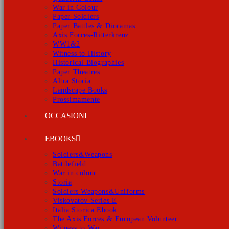
War in Colour
Paper Soldiers
Paper Battles & Dioramas
Axis Forces-Ritterkreuz
WW1&2
Witness to History
Historical Biographies
Paper Theatres
Altra Storia
Landscape Books
Prossimamente
OCCASIONI
EBOOKS
Soldiers&Weapons
Battlefield
War in colour
Storia
Soldiers Weapons&Uniforms
Viskovatov Series E
Italia Storica Ebook
The Axis Forces & European Volunteer
Witness to War