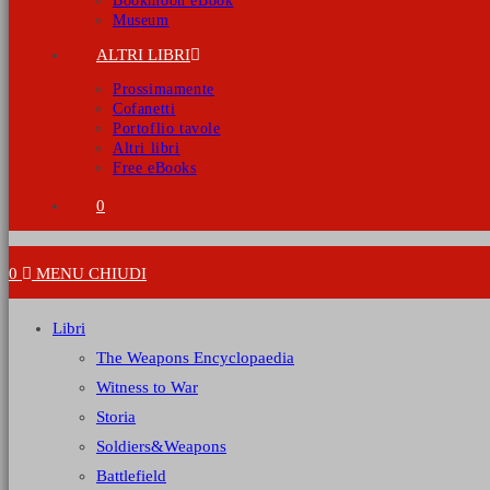
Bookmoon eBook
Museum
ALTRI LIBRI
Prossimamente
Cofanetti
Portoflio tavole
Altri libri
Free eBooks
0
0
MENU
CHIUDI
Libri
The Weapons Encyclopaedia
Witness to War
Storia
Soldiers&Weapons
Battlefield