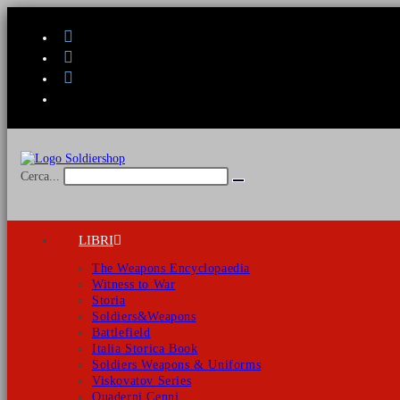
Salta
al
contenuto
Cerca...
Invia
ricerca
LIBRI
The Weapons Encyclopaedia
Witness to War
Storia
Soldiers&Weapons
Battlefield
Italia Storica Book
Soldiers Weapons & Uniforms
Viskovatov Series
Quaderni Cenni