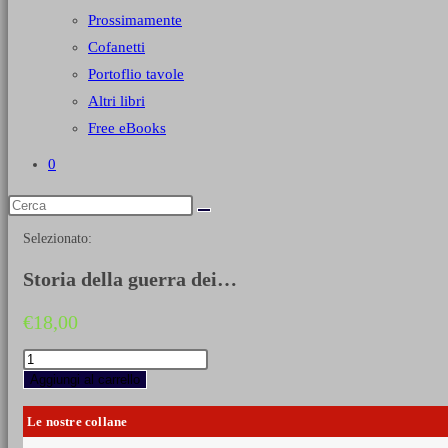
Prossimamente
Cofanetti
Portoflio tavole
Altri libri
Free eBooks
0
Selezionato:
Storia della guerra dei…
€
18,00
Storia
della
Aggiungi al carrello
guerra
dei
Le nostre collane
trent'anni
-