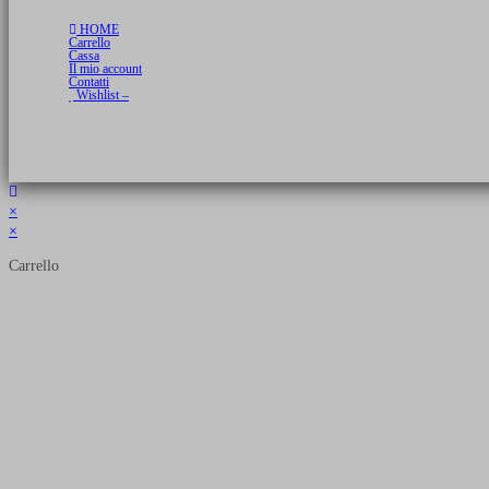
HOME
Carrello
Cassa
Il mio account
Contatti
Wishlist –
Copyright 2026 © Luca Cristini Editore | Libri, eBook & Collector Models
P.IVA 01522980166 - info@soldiershop.com
×
×
Carrello