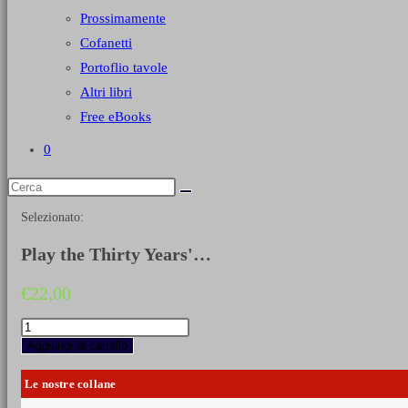
Prossimamente
Cofanetti
Portoflio tavole
Altri libri
Free eBooks
0
Selezionato:
Play the Thirty Years'…
€
22,00
Play
the
Aggiungi al carrello
Thirty
Years'
Le nostre collane
War
1618-