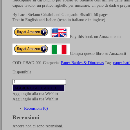
fotocopiare su cartoncino più spesso ed ottenere così armate delle dim
capace tavolo, un pratico righello per misurare, un paio di dadi e prepar
By Luca Stefano Cristini and Gianpaolo Bistulfi, 50 pages
Text in English and Italian (testo in italiano e in inglese)
Buy this book on Amazon.com
Compra questo libro su Amazon.it
COD:
PB&D-001
Categoria:
Paper Battles & Dioramas
Tag:
paper batt
Disponibile
Play
the
AGGIUNGI AL CARRELLO
Thirty
Aggiungilo alla tua Wishlist
Years'
Aggiungilo alla tua Wishlist
War
1618-
Recensioni (0)
1648
Recensioni
quantità
Ancora non ci sono recensioni.