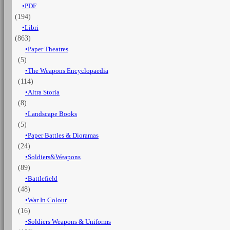
PDF
1648
(194)
quantità
Libri
(863)
Paper Theatres
(5)
The Weapons Encyclopaedia
(114)
Altra Storia
(8)
Landscape Books
(5)
Paper Battles & Dioramas
(24)
Soldiers&Weapons
(89)
Battlefield
(48)
War In Colour
(16)
Soldiers Weapons & Uniforms