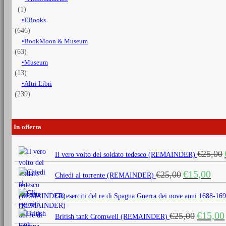
(1)
EBooks
(646)
BookMoon & Museum
(63)
Museum
(13)
Altri Libri
(239)
In offerta
€
25,00
Il vero volto del soldato tedesco (REMAINDER)
Il
Il
€
15,00
€
25,00
Chiedi al torrente (REMAINDER)
prezzo
prezz
originale
attua
Gli eserciti del re di Spagna Guerra dei nove anni 1688
era:
è:
Il
€
15,00
€
25,00
€25,00.
€15,0
British tank Cromwell (REMAINDER)
prezzo