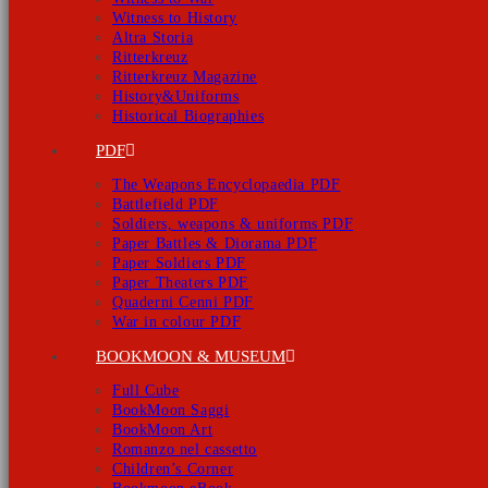
Witness to History
Altra Storia
Ritterkreuz
Ritterkreuz Magazine
History&Uniforms
Historical Biographies
PDF
The Weapons Encyclopaedia PDF
Battlefield PDF
Soldiers, weapons & uniforms PDF
Paper Battles & Diorama PDF
Paper Soldiers PDF
Paper Theaters PDF
Quaderni Cenni PDF
War in colour PDF
BOOKMOON & MUSEUM
Full Cube
BookMoon Saggi
BookMoon Art
Romanzo nel cassetto
Children’s Corner