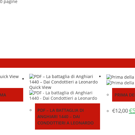
80 pagine
uick View
Quick View
OMA
PRIMA DE
Il
€
€
12,00
PDF – LA BATTAGLIA DI
pr
ANGHIARI 1440 – DAI
ori
era
CONDOTTIERI A LEONARDO
€12