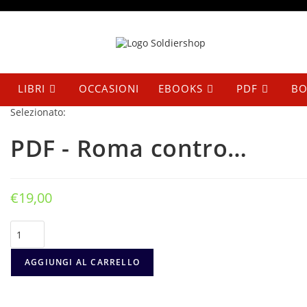
Salta
al
contenuto
LIBRI
OCCASIONI
EBOOKS
PDF
BO
Selezionato:
PDF - Roma contro…
€
19,00
PDF
-
Roma
contro
AGGIUNGI AL CARRELLO
Roma
quantità