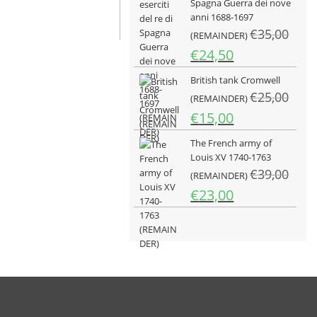
Spagna Guerra dei nove
era:
è:
anni 1688-1697
€25,00.
€15,00.
€
35,00
(REMAINDER)
Il
Il
€
24,50
prezzo
prezzo
British tank Cromwell
originale
attuale
€
25,00
era:
è:
(REMAINDER)
€35,00.
€24,50.
Il
Il
€
15,00
prezzo
prezzo
The French army of
originale
attuale
Louis XV 1740-1763
era:
è:
€
39,00
€25,00.
(REMAINDER)
€15,00.
Il
Il
€
23,00
prezzo
prezzo
originale
attuale
era:
è:
€39,00.
€23,00.