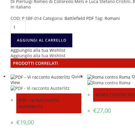
Di Pierluigi Romeo di Colloredo Mels e Luca Stefano Cristini, 
In italiano
COD:
P SBF-014
Categoria:
Battlefield PDF
Tag:
Romani
PDF
-
Roma
contro
AGGIUNGI AL CARRELLO
Roma
Aggiungilo alla tua Wishlist
quantità
Aggiungilo alla tua Wishlist
PRODOTTI CORRELATI
Quick
Q
View
ROMA CONTRO R
PDF – VI RACCONTO
AUSTERLITZ
€
27,00
€
19,00