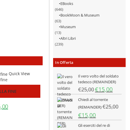
EBooks
(646)
BookMoon & Museum
(63)
Museum
(13)
Altri Libri
(239)
In Offerta
Quick View
Il vero volto del soldato
tedesco (REMAINDER)
Il
Il
€
15,00
€
25,00
LLA FINE
prezzo
prezzo
Chiedi al torrente
originale
attuale
5,00
Il
€
25,00
era:
è:
(REMAINDER)
ezzo
prezzo
€25,00.
€15,00.
ginale
attuale
Il
Il
€
15,00
:
è:
prezzo
prezzo
,00.
€5,00.
Gli eserciti del re di
originale
attuale