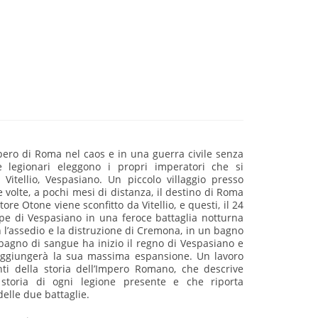
pero di Roma nel caos e in una guerra civile senza
e legionari eleggono i propri imperatori che si
Vitellio, Vespasiano. Un piccolo villaggio presso
volte, a pochi mesi di distanza, il destino di Roma
ore Otone viene sconfitto da Vitellio, e questi, il 24
pe di Vespasiano in una feroce battaglia notturna
 l’assedio e la distruzione di Cremona, in un bagno
bagno di sangue ha inizio il regno di Vespasiano e
 raggiungerà la sua massima espansione. Un lavoro
nti della storia dell’Impero Romano, che descrive
a storia di ogni legione presente e che riporta
delle due battaglie.