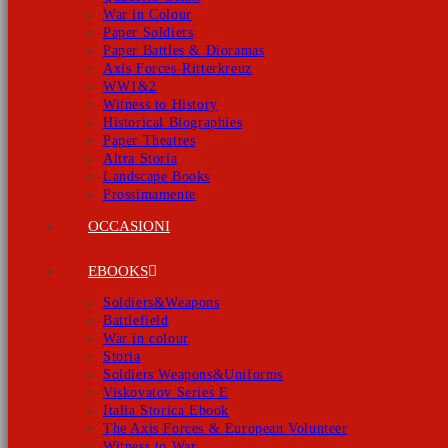
War in Colour
Paper Soldiers
Paper Battles & Dioramas
Axis Forces-Ritterkreuz
WW1&2
Witness to History
Historical Biographies
Paper Theatres
Altra Storia
Landscape Books
Prossimamente
OCCASIONI
EBOOKS
Soldiers&Weapons
Battlefield
War in colour
Storia
Soldiers Weapons&Uniforms
Viskovatov Series E
Italia Storica Ebook
The Axis Forces & European Volunteer
Witness to War