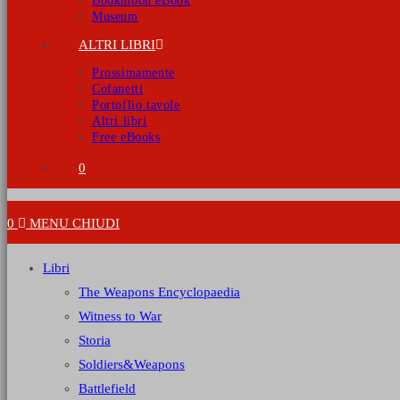
Bookmoon eBook
Museum
ALTRI LIBRI
Prossimamente
Cofanetti
Portoflio tavole
Altri libri
Free eBooks
0
0
MENU
CHIUDI
Libri
The Weapons Encyclopaedia
Witness to War
Storia
Soldiers&Weapons
Battlefield