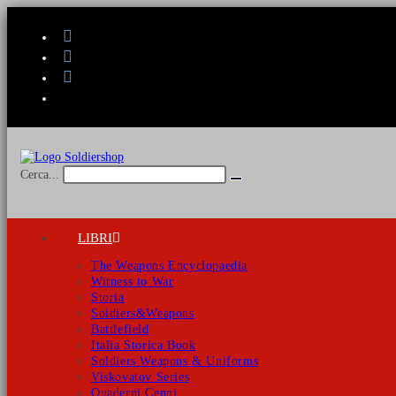
Salta
al
contenuto
Cerca...
Invia
ricerca
LIBRI
The Weapons Encyclopaedia
Witness to War
Storia
Soldiers&Weapons
Battlefield
Italia Storica Book
Soldiers Weapons & Uniforms
Viskovatov Series
Quaderni Cenni