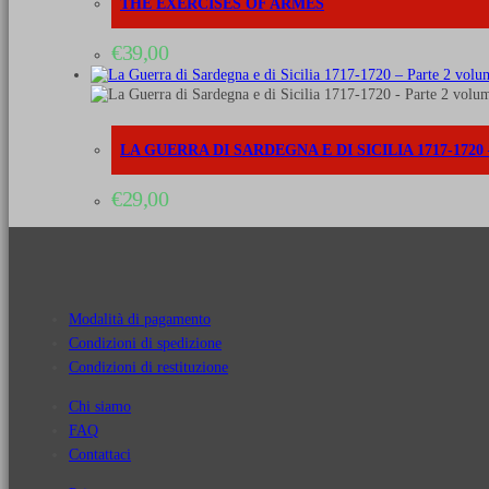
THE EXERCISES OF ARMES
€
39,00
LA GUERRA DI SARDEGNA E DI SICILIA 1717-172
€
29,00
Modalità di pagamento
Condizioni di spedizione
Condizioni di restituzione
Chi siamo
FAQ
Contattaci