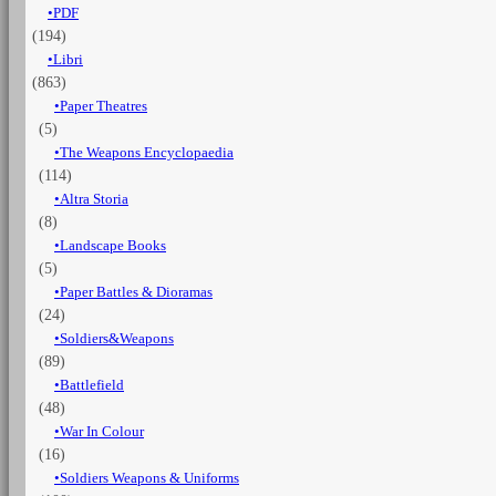
PDF
Tomo
(194)
2
quantità
Libri
(863)
Paper Theatres
(5)
The Weapons Encyclopaedia
(114)
Altra Storia
(8)
Landscape Books
(5)
Paper Battles & Dioramas
(24)
Soldiers&Weapons
(89)
Battlefield
(48)
War In Colour
(16)
Soldiers Weapons & Uniforms