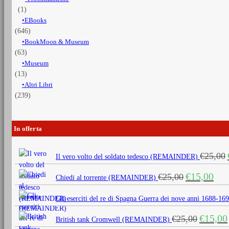
(1)
EBooks
(646)
BookMoon & Museum
(63)
Museum
(13)
Altri Libri
(239)
In offerta
€
25,00
Il vero volto del soldato tedesco (REMAINDER)
Il
Il
€
15,00
€
25,00
Chiedi al torrente (REMAINDER)
prezzo
prezz
originale
attua
Gli eserciti del re di Spagna Guerra dei nove anni 1688
era:
è:
Il
€
15,00
€
25,00
€25,00.
€15,0
British tank Cromwell (REMAINDER)
prezzo