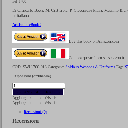
nel 1708.
Di Giancarlo Boeri, M. Grattarola, P. Giacomone Piana, Massimo Brand
In italiano
Anche in eBook!
Buy this book on Amazon.com
Compra questo libro su Amazon.it
COD:
SWU-700-018
Categoria:
Soldiers Weapons & Uniforms
Tag:
XV
Disponibile (ordinabile)
L'esercito
pontificio
AGGIUNGI AL CARRELLO
nel
Aggiungilo alla tua Wishlist
1708-
Aggiungilo alla tua Wishlist
1709
-
Recensioni (0)
Tomo
Recensioni
2
quantità