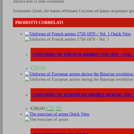
Ancora non ci sono recensioni.
Solamente clienti che hanno effettuato l'accesso ed hanno acquistato qu
PRODOTTI CORRELATI
Quick View
UNIFORMS OF FRENCH ARMIES 1750-1870 – VOL. 
€
29,00
UNIFORMS OF EUROPEAN ARMIES DURING THE
Il
Il
€
35,00
€
39,00
prezzo
prezzo
Quick View
originale
attuale
era:
è:
€39,00.
€35,00.