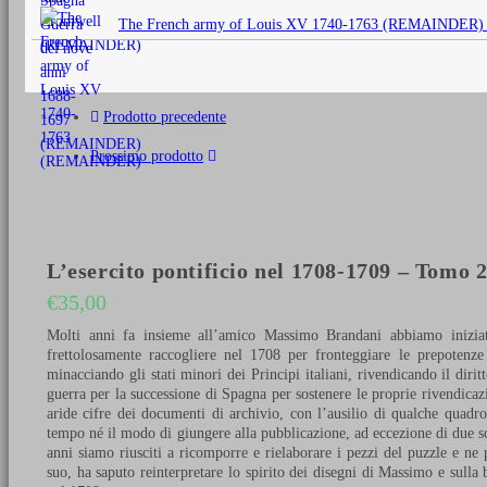
originale
The French army of Louis XV 1740-1763 (REMAINDER)
era:
€25,00.
Prodotto precedente
Prossimo prodotto
L’esercito pontificio nel 1708-1709 – Tomo 
€
35,00
Molti anni fa insieme all’amico Massimo Brandani abbiamo iniziato
frettolosamente raccogliere nel 1708 per fronteggiare le prepotenze
minacciando gli stati minori dei Principi italiani, rivendicando il diri
guerra per la successione di Spagna per sostenere le proprie rivendicaz
aride cifre dei documenti di archivio, con l’ausilio di qualche quadr
tempo né il modo di giungere alla pubblicazione, ad eccezione di due sc
anni siamo riusciti a ricomporre e rielaborare i pezzi del puzzle e ne
suo, ha saputo reinterpretare lo spirito dei disegni di Massimo e sulla 