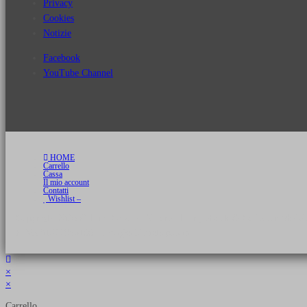
Privacy
Cookies
Notizie
Facebook
YouTube Channel
HOME
Carrello
Cassa
Il mio account
Contatti
Wishlist –
Copyright 2026 © Luca Cristini Editore | Libri, eBook & Collector Models
P.IVA 01522980166 - info@soldiershop.com
×
×
Carrello