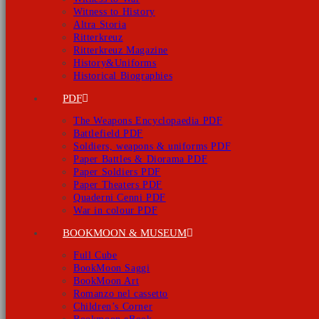
Witness to History
Altra Storia
Ritterkreuz
Ritterkreuz Magazine
History&Uniforms
Historical Biographies
PDF
The Weapons Encyclopaedia PDF
Battlefield PDF
Soldiers, weapons & uniforms PDF
Paper Battles & Diorama PDF
Paper Soldiers PDF
Paper Theaters PDF
Quaderni Cenni PDF
War in colour PDF
BOOKMOON & MUSEUM
Full Cube
BookMoon Saggi
BookMoon Art
Romanzo nel cassetto
Children’s Corner