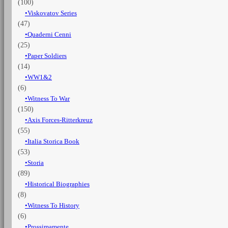
(100)
Viskovatov Series
(47)
Quaderni Cenni
(25)
Paper Soldiers
(14)
WW1&2
(6)
Witness To War
(150)
Axis Forces-Ritterkreuz
(55)
Italia Storica Book
(53)
Storia
(89)
Historical Biographies
(8)
Witness To History
(6)
Prossimamente