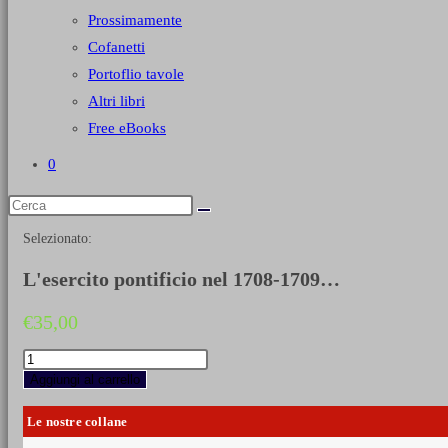
Prossimamente
Cofanetti
Portoflio tavole
Altri libri
Free eBooks
0
Selezionato:
L'esercito pontificio nel 1708-1709…
€
35,00
L'esercito
pontificio
Aggiungi al carrello
nel
1708-
Le nostre collane
1709
-