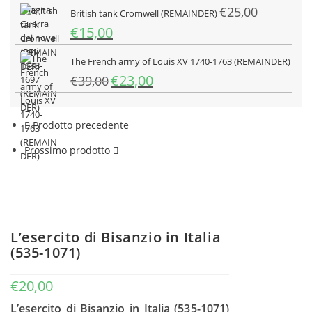
€
25,00
originale
attuale
British tank Cromwell (REMAINDER)
era:
è:
Il
Il
€
15,00
€35,00.
€24,50.
prezzo
prezzo
originale
attuale
The French army of Louis XV 1740-1763 (REMAINDER)
era:
è:
Il
Il
€
23,00
€
39,00
€25,00.
€15,00.
prezzo
prezzo
originale
attuale
era:
è:
Prodotto precedente
€39,00.
€23,00.
Prossimo prodotto
L’esercito di Bisanzio in Italia
(535-1071)
€
20,00
L’esercito di Bisanzio in Italia (535-1071)