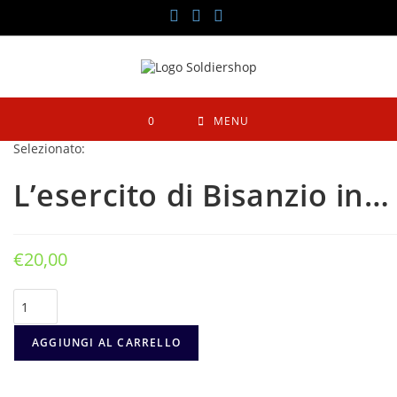
Salta
al
contenuto
0
MENU
Selezionato:
L’esercito di Bisanzio in…
€
20,00
L’esercito
di
Bisanzio
in
AGGIUNGI AL CARRELLO
Italia
(535-
1071)