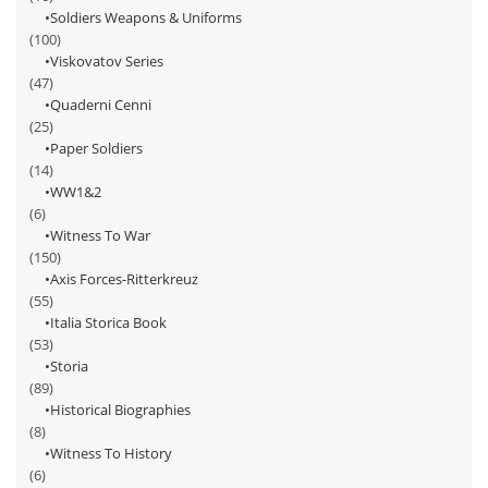
Soldiers Weapons & Uniforms
(100)
Viskovatov Series
(47)
Quaderni Cenni
(25)
Paper Soldiers
(14)
WW1&2
(6)
Witness To War
(150)
Axis Forces-Ritterkreuz
(55)
Italia Storica Book
(53)
Storia
(89)
Historical Biographies
(8)
Witness To History
(6)