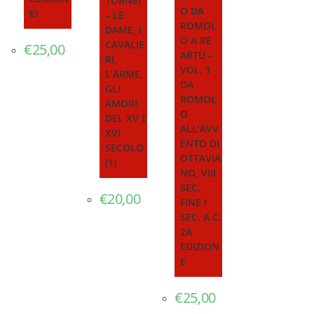
TORNEI
O DA
E)
– LE
ROMOL
DAME, I
O A RE
CAVALIE
€
25,00
ARTÙ –
RI,
VOL. 1
L’ARME,
DA
GLI
ROMOL
AMORI
O
DEL XV E
ALL’AVV
XVI
ENTO DI
SECOLO
OTTAVIA
(1)
NO, VIII
SEC.
€
20,00
FINE I
SEC. A.C.
2A
EDIZION
E
€
25,00