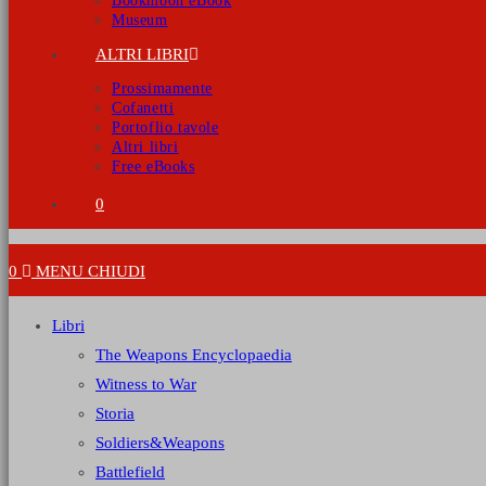
Bookmoon eBook
Museum
ALTRI LIBRI
Prossimamente
Cofanetti
Portoflio tavole
Altri libri
Free eBooks
0
0
MENU
CHIUDI
Libri
The Weapons Encyclopaedia
Witness to War
Storia
Soldiers&Weapons
Battlefield