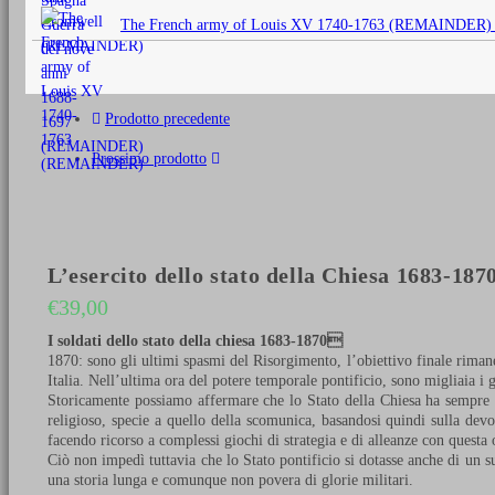
originale
The French army of Louis XV 1740-1763 (REMAINDER)
era:
€25,00.
Prodotto precedente
Prossimo prodotto
L’esercito dello stato della Chiesa 1683-187
€
39,00
I soldati dello stato della chiesa 1683-1870
1870: sono gli ultimi spasmi del Risorgimento, l’obiettivo finale rimane
Italia. Nell’ultima ora del potere temporale pontificio, sono migliaia i
Storicamente possiamo affermare che lo Stato della Chiesa ha sempre ce
religioso, specie a quello della scomunica, basandosi quindi sulla dev
facendo ricorso a complessi giochi di strategia e di alleanze con questa 
Ciò non impedì tuttavia che lo Stato pontificio si dotasse anche di un s
una storia lunga e comunque non povera di glorie militari.