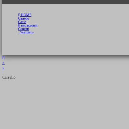
HOME
Carrello
Cassa
Il mio account
Contatti
Wishlist –
Copyright 2026 © Luca Cristini Editore | Libri, eBook & Collector Models
P.IVA 01522980166 - info@soldiershop.com
×
×
Carrello