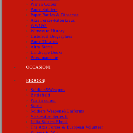
War in Colour
Paper Soldiers
Paper Battles & Dioramas
Axis Forces-Ritterkreuz
WW1&2
Witness to History
Historical Biographies
Paper Theatres
Altra Storia
Landscape Books
Prossimamente
OCCASIONI
EBOOKS
Soldiers&Weapons
Battlefield
War in colour
Storia
Soldiers Weapons&Uniforms
Viskovatov Series E
Italia Storica Ebook
The Axis Forces & European Volunteer
Witness to War