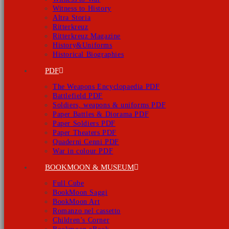
Witness to History
Altra Storia
Ritterkreuz
Ritterkreuz Magazine
History&Uniforms
Historical Biographies
PDF
The Weapons Encyclopaedia PDF
Battlefield PDF
Soldiers, weapons & uniforms PDF
Paper Battles & Diorama PDF
Paper Soldiers PDF
Paper Theaters PDF
Quaderni Cenni PDF
War in colour PDF
BOOKMOON & MUSEUM
Full Cube
BookMoon Saggi
BookMoon Art
Romanzo nel cassetto
Children’s Corner