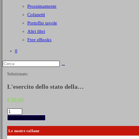
Prossimamente
Cofanetti
Portoflio tavole
Altri libri
Free eBooks
0
Selezionato:
L'esercito dello stato della…
€
39,00
L'esercito
dello
Aggiungi al carrello
stato
della
Le nostre collane
Chiesa
1683-