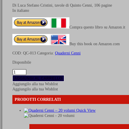
Di Luca Stefano Cristini, tavole di Quinto Cenni, 106 pagine
In italiano
Compra questo libro su Amazon.it
Buy this book on Amazon.com
COD:
QC-013
Categoria:
Quaderni Cenni
Disponibile
L'esercito
dello
AGGIUNGI AL CARRELLO
stato
Aggiungilo alla tua Wishlist
della
Aggiungilo alla tua Wishlist
Chiesa
1683-
PRODOTTI CORRELATI
1870
quantità
Quick View