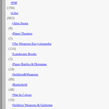
PDF
1870
(194)
quantità
Libri
(863)
Altra Storia
(8)
Paper Theatres
(5)
The Weapons Encyclopaedia
(114)
Landscape Books
(5)
Paper Battles & Dioramas
(24)
Soldiers&Weapons
(89)
Battlefield
(48)
War In Colour
(16)
Soldiers Weapons & Uniforms