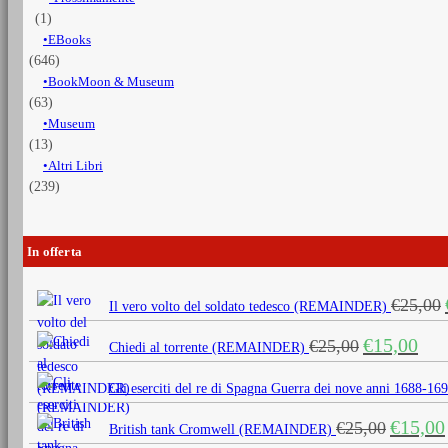
(1)
EBooks
(646)
BookMoon & Museum
(63)
Museum
(13)
Altri Libri
(239)
In offerta
€
25,00
Il vero volto del soldato tedesco (REMAINDER)
Il
Il
€
15,00
€
25,00
Chiedi al torrente (REMAINDER)
prezzo
prezz
originale
attua
Gli eserciti del re di Spagna Guerra dei nove anni 1688
era:
è:
Il
€
15,00
€
25,00
€25,00.
€15,0
British tank Cromwell (REMAINDER)
prezzo