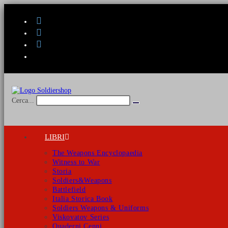
Salta
al
contenuto
Cerca...
Invia
ricerca
LIBRI
The Weapons Encyclopaedia
Witness to War
Storia
Soldiers&Weapons
Battlefield
Italia Storica Book
Soldiers Weapons & Uniforms
Viskovatov Series
Quaderni Cenni