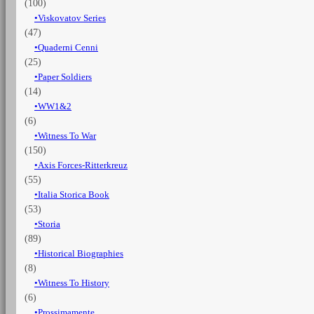
(100)
Viskovatov Series
(47)
Quaderni Cenni
(25)
Paper Soldiers
(14)
WW1&2
(6)
Witness To War
(150)
Axis Forces-Ritterkreuz
(55)
Italia Storica Book
(53)
Storia
(89)
Historical Biographies
(8)
Witness To History
(6)
Prossimamente