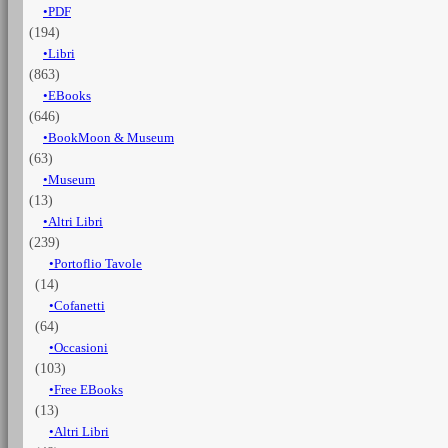
PDF
1684
(194)
al
1796
Libri
-
(863)
Vol.
EBooks
1
(646)
e
BookMoon & Museum
Vol.
(63)
2
quantità
Museum
(13)
Altri Libri
(239)
Portoflio Tavole
(14)
Cofanetti
(64)
Occasioni
(103)
Free EBooks
(13)
Altri Libri