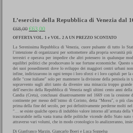
L’esercito della Repubblica di Venezia dal 16
€
63,00
€
68,00
Il prezzo originale era: €68,00.
Il prezzo attuale è: €63,00.
OFFERTA VOL. 1 e VOL. 2 A UN PREZZO SCONTATO
La Serenissima Repubblica di Venezia, cuore pulsante di tutto lo Sta
l’intenzione di organizzarsi per sottomettere alla propria sovranità più t
terrestri e operava per impedire che altri potessero in qualunque mod
equilibri politici che producevano le sue fortune economiche. Questo s
dei suoi possedimenti dove lo sviluppo dei maggiori centri urbani non
infine, indirizzarono in ogni tempo i loro sforzi e i loro capitali per la
delle “cose italiane” solo per mantenere la divisione della penisola in ta
sopravvento sugli altri tanto da divenire una minaccia troppo grande
dell’esercito della Repubblica di Venezia negli ultimi cento anni dell
Candia (Creta), conclusasi disastrosamente nel 1669 con la cessione di 
continente per messo dell’istmo di Corinto, detta “Morea”, o più cl
prima della fine del secolo, per poi definitivamente perderne molti n
“… se esiste qualche opera di indubbio valore intorno all’armata della 
trascurabile nella vasta trama delle politiche vicende dello Stato nato
attraverso vari volumi, che in modo cronologico lo analizzeranno, insi
Di Gianfranco Marzin, Giancarlo Boeri e Luca Soppelsa