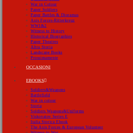
War in Colour
Paper Soldiers
Paper Battles & Dioramas
Axis Forces-Ritterkreuz
WW1&2
Witness to History
Historical Biographies
Paper Theatres
Altra Storia
Landscape Books
Prossimamente
OCCASIONI
EBOOKS
Soldiers&Weapons
Battlefield
War in colour
Storia
Soldiers Weapons&Uniforms
Viskovatov Series E
Italia Storica Ebook
The Axis Forces & European Volunteer
Witness to War