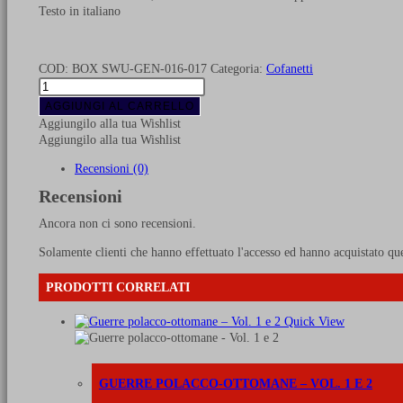
Testo in italiano
COD:
BOX SWU-GEN-016-017
Categoria:
Cofanetti
L’esercito
della
AGGIUNGI AL CARRELLO
Repubblica
Aggiungilo alla tua Wishlist
di
Aggiungilo alla tua Wishlist
Venezia
dal
Recensioni (0)
1684
Recensioni
al
1796
Ancora non ci sono recensioni.
-
Vol.
Solamente clienti che hanno effettuato l'accesso ed hanno acquistato qu
1
e
PRODOTTI CORRELATI
Vol.
2
Quick View
quantità
GUERRE POLACCO-OTTOMANE – VOL. 1 E 2