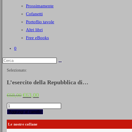
Prossimamente
Cofanetti
Portoflio tavole
Altri libri
Free eBooks
0
Selezionato:
L’esercito della Repubblica di…
Il
Il
€
63,00
€
68,00
prezzo
prezzo
originale
attuale
L’esercito
era:
è:
della
Aggiungi al carrello
€68,00.
€63,00.
Repubblica
di
Le nostre collane
Venezia
dal