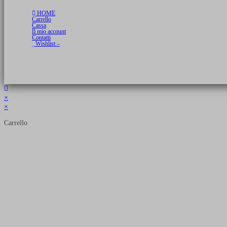
HOME
Carrello
Cassa
Il mio account
Contatti
Wishlist –
Copyright 2026 © Luca Cristini Editore | Libri, eBook & Collector Models
P.IVA 01522980166 - info@soldiershop.com
×
×
Carrello