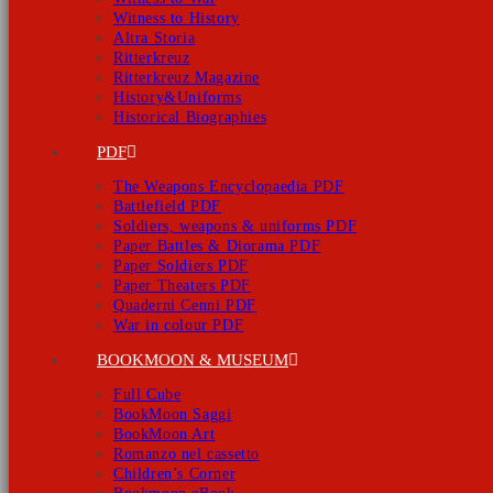
Witness to History
Altra Storia
Ritterkreuz
Ritterkreuz Magazine
History&Uniforms
Historical Biographies
PDF
The Weapons Encyclopaedia PDF
Battlefield PDF
Soldiers, weapons & uniforms PDF
Paper Battles & Diorama PDF
Paper Soldiers PDF
Paper Theaters PDF
Quaderni Cenni PDF
War in colour PDF
BOOKMOON & MUSEUM
Full Cube
BookMoon Saggi
BookMoon Art
Romanzo nel cassetto
Children’s Corner