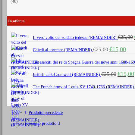
(48)
In offerta
€
25,00
Il vero volto del soldato tedesco (REMAINDER)
Il
Il
€
15,00
€
25,00
Chiedi al torrente (REMAINDER)
prezzo
prezz
originale
attua
Gli eserciti del re di Spagna Guerra dei nove anni 1688
era:
è:
Il
€
15,00
€
25,00
€25,00.
€15,0
British tank Cromwell (REMAINDER)
prezzo
originale
The French army of Louis XV 1740-1763 (REMAINDER)
era:
€25,00.
Prodotto precedente
Prossimo prodotto