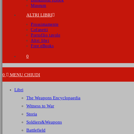
Bookmoon eBook
Museum
ALTRI LIBRI
Prossimamente
Cofanetti
Portoflio tavole
Altri libri
Free eBooks
0
0
MENU
CHIUDI
Libri
The Weapons Encyclopaedia
Witness to War
Storia
Soldiers&Weapons
Battlefield