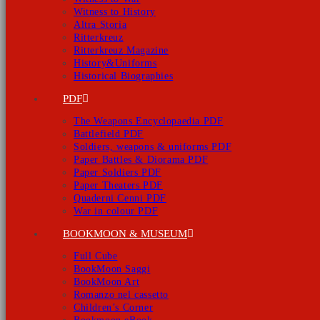
Witness to History
Altra Storia
Ritterkreuz
Ritterkreuz Magazine
History&Uniforms
Historical Biographies
PDF
The Weapons Encyclopaedia PDF
Battlefield PDF
Soldiers, weapons & uniforms PDF
Paper Battles & Diorama PDF
Paper Soldiers PDF
Paper Theaters PDF
Quaderni Cenni PDF
War in colour PDF
BOOKMOON & MUSEUM
Full Cube
BookMoon Saggi
BookMoon Art
Romanzo nel cassetto
Children’s Corner