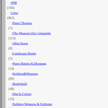
PDF
-
(194)
Vol.
2
Libri
La
(863)
Cavalleria
Paper Theatres
quantità
(5)
The Weapons Encyclopaedia
(114)
Altra Storia
(8)
Landscape Books
(5)
Paper Battles & Dioramas
(24)
Soldiers&Weapons
(89)
Battlefield
(48)
War In Colour
(16)
Soldiers Weapons & Uniforms