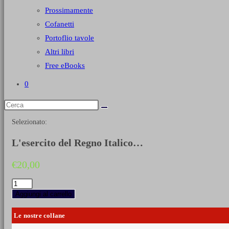
Prossimamente
Cofanetti
Portoflio tavole
Altri libri
Free eBooks
0
Selezionato:
L'esercito del Regno Italico…
€
20,00
L'esercito
del
Aggiungi al carrello
Regno
Italico
Le nostre collane
1806-
14