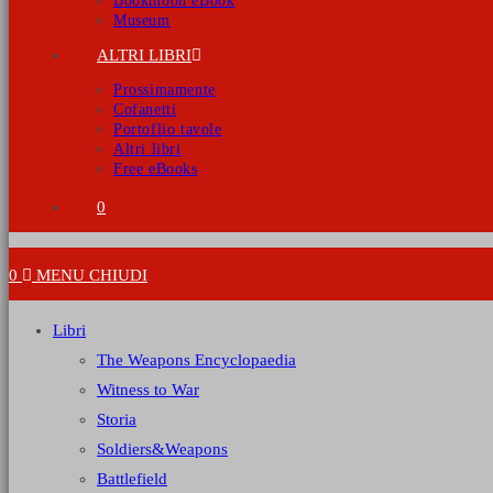
Bookmoon eBook
Museum
ALTRI LIBRI
Prossimamente
Cofanetti
Portoflio tavole
Altri libri
Free eBooks
0
0
MENU
CHIUDI
Libri
The Weapons Encyclopaedia
Witness to War
Storia
Soldiers&Weapons
Battlefield