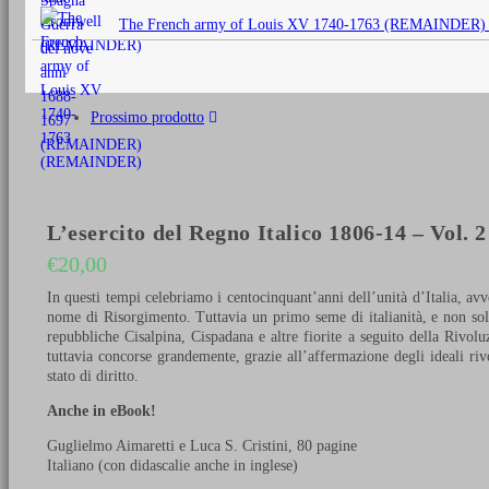
originale
The French army of Louis XV 1740-1763 (REMAINDER)
era:
€25,00.
Prossimo prodotto
L’esercito del Regno Italico 1806-14 – Vol. 
€
20,00
In questi tempi celebriamo i centocinquant’anni dell’unità d’Italia, a
nome di Risorgimento. Tuttavia un primo seme di italianità, e non solo
repubbliche Cisalpina, Cispadana e altre fiorite a seguito della Rivol
tuttavia concorse grandemente, grazie all’affermazione degli ideali riv
stato di diritto.
Anche in eBook!
Guglielmo Aimaretti e Luca S. Cristini, 80 pagine
Italiano (con didascalie anche in inglese)