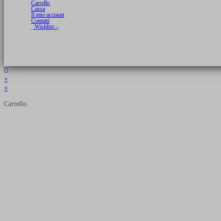
Carrello
Cassa
Il mio account
Contatti
Wishlist –
Copyright 2026 © Luca Cristini Editore | Libri, eBook & Collector Models
P.IVA 01522980166 - info@soldiershop.com
×
×
Carrello