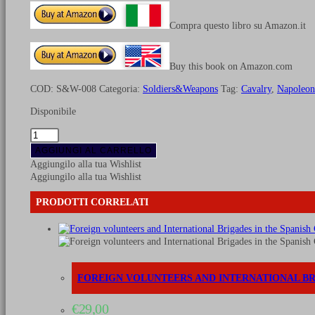
Compra questo libro su Amazon.it
Buy this book on Amazon.com
COD:
S&W-008
Categoria:
Soldiers&Weapons
Tag:
Cavalry
,
Napoleon
Disponibile
L'esercito
del
AGGIUNGI AL CARRELLO
Regno
Aggiungilo alla tua Wishlist
Italico
Aggiungilo alla tua Wishlist
1806-
14
PRODOTTI CORRELATI
-
Vol.
2
La
Cavalleria
quantità
FOREIGN VOLUNTEERS AND INTERNATIONAL BRIG
€
29,00