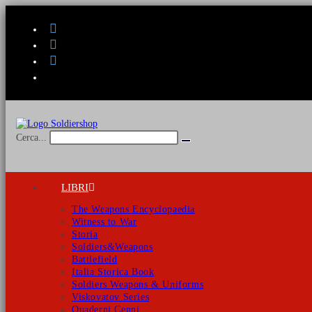
Salta
al
contenuto
Cerca...
Invia
ricerca
LIBRI
The Weapons Encyclopaedia
Witness to War
Storia
Soldiers&Weapons
Battlefield
Italia Storica Book
Soldiers Weapons & Uniforms
Viskovatov Series
Quaderni Cenni