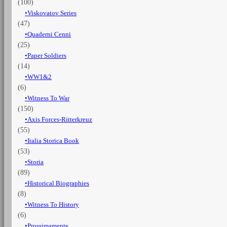
(100)
Viskovatov Series
(47)
Quaderni Cenni
(25)
Paper Soldiers
(14)
WW1&2
(6)
Witness To War
(150)
Axis Forces-Ritterkreuz
(55)
Italia Storica Book
(53)
Storia
(89)
Historical Biographies
(8)
Witness To History
(6)
Prossimamente