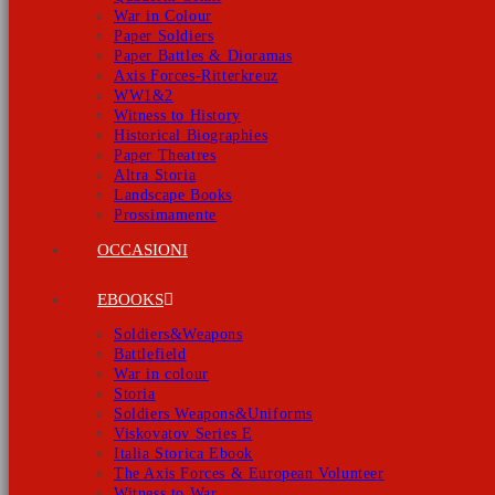
War in Colour
Paper Soldiers
Paper Battles & Dioramas
Axis Forces-Ritterkreuz
WW1&2
Witness to History
Historical Biographies
Paper Theatres
Altra Storia
Landscape Books
Prossimamente
OCCASIONI
EBOOKS
Soldiers&Weapons
Battlefield
War in colour
Storia
Soldiers Weapons&Uniforms
Viskovatov Series E
Italia Storica Ebook
The Axis Forces & European Volunteer
Witness to War