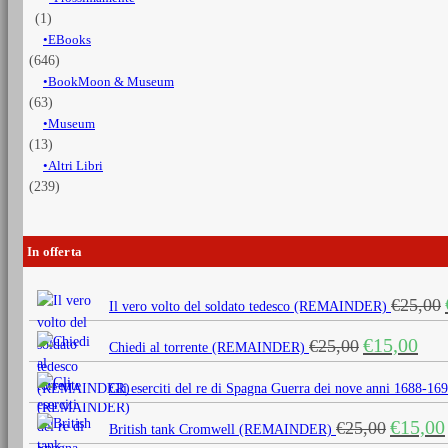
(1)
EBooks
(646)
BookMoon & Museum
(63)
Museum
(13)
Altri Libri
(239)
In offerta
€
25,00
Il vero volto del soldato tedesco (REMAINDER)
Il
Il
€
15,00
€
25,00
Chiedi al torrente (REMAINDER)
prezzo
prezz
originale
attua
Gli eserciti del re di Spagna Guerra dei nove anni 1688
era:
è:
Il
€
15,00
€
25,00
€25,00.
€15,0
British tank Cromwell (REMAINDER)
prezzo