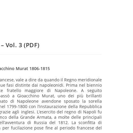
– Vol. 3 (PDF)
oacchino Murat 1806-1815
francese, vale a dire da quando il Regno meridionale
ue fasi distinte dai napoleonidi. Prima nel biennio
e fratello maggiore di Napoleone. A seguito
passò a Gioacchino Murat, uno dei più brillanti
gnato di Napoleone avendone sposato la sorella
nel 1799-1800 con l’instaurazione della Repubblica
zie agli inglesi. L’esercito del regno di Napoli fu
anco della Grande Armata, a molte delle principali
l’avventura di Russia del 1812. La sconfitta di
 per fucilazione pose fine al periodo francese del