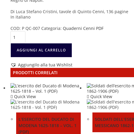
Regno di Napoli.
Di Luca Stefano Cristini, tavole di Quinto Cenni, 136 pagine
In italiano
COD:
P QC-007
Categoria:
Quaderni Cenni PDF
L'esercito
del
Regno
di
AGGIUNGI AL CARRELLO
Napoli
1806-
Aggiungilo alla tua Wishlist
1815
-
PRODOTTI CORRELATI
Vol.
3
(PDF)
quantità
Quick View
Quick View
L’ESERCITO DEL DUCATO DI
SOLDATI DELL’ESE
MODENA 1625-1818 – VOL. 1
MESSICANO 1862-19
(PDF)