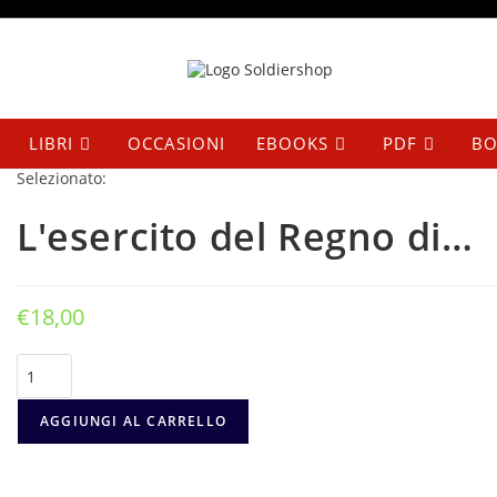
Salta
al
contenuto
LIBRI
OCCASIONI
EBOOKS
PDF
BO
Selezionato:
L'esercito del Regno di…
€
18,00
L'esercito
del
Regno
di
AGGIUNGI AL CARRELLO
Napoli
1806-
1815