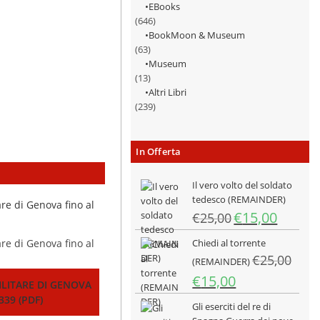
EBooks
(646)
BookMoon & Museum
(63)
Museum
(13)
Altri Libri
(239)
In Offerta
Il vero volto del soldato
tedesco (REMAINDER)
Il
Il
€
15,00
€
25,00
prezzo
prezzo
Chiedi al torrente
originale
attuale
€
25,00
era:
è:
(REMAINDER)
€25,00.
€15,00.
Il
Il
€
15,00
ILITARE DI GENOVA
prezzo
prezzo
339 (PDF)
Gli eserciti del re di
originale
attuale