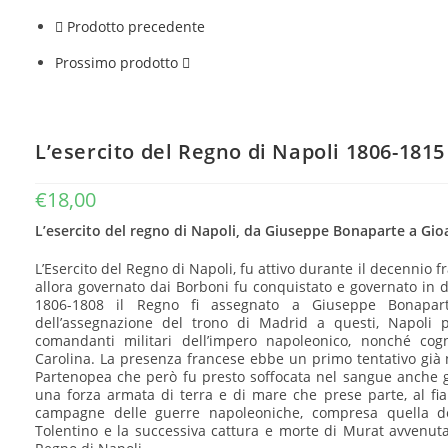
-
Vol.
Prodotto precedente
3
(PDF)
Prossimo prodotto
quantità
L’esercito del Regno di Napoli 1806-1815 
€
18,00
L’esercito del regno di Napoli, da Giuseppe Bonaparte a Gi
L’Esercito del Regno di Napoli, fu attivo durante il decennio 
allora governato dai Borboni fu conquistato e governato in d
1806-1808 il Regno fi assegnato a Giuseppe Bonapart
dell’assegnazione del trono di Madrid a questi, Napoli 
comandanti militari dell’impero napoleonico, nonché co
Carolina. La presenza francese ebbe un primo tentativo già 
Partenopea che però fu presto soffocata nel sangue anche gra
una forza armata di terra e di mare che prese parte, al fi
campagne delle guerre napoleoniche, compresa quella del
Tolentino e la successiva cattura e morte di Murat avvenuta