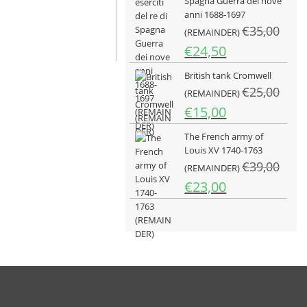
Spagna Guerra dei nove
era:
è:
anni 1688-1697
€25,00.
€15,00.
€
35,00
(REMAINDER)
Il
Il
€
24,50
prezzo
prezzo
British tank Cromwell
originale
attuale
€
25,00
era:
è:
(REMAINDER)
€35,00.
€24,50.
Il
Il
€
15,00
prezzo
prezzo
The French army of
originale
attuale
Louis XV 1740-1763
era:
è:
€
39,00
€25,00.
(REMAINDER)
€15,00.
Il
Il
€
23,00
prezzo
prezzo
originale
attuale
era:
è:
€39,00.
€23,00.