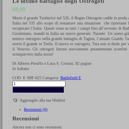
Le ultime battaglie degli Ostrogoti
€
8,99
Morto il grande Teodorico nel 526, il Regno Ostrogoto cadde in preda a 
Italia nel 535 allo scopo di restaurare una situazione che riportasse
recuperare l’Italia. Questi vinse su tutti i campi fino all’avvento di Bad
Giustiniano, mandò in Italia un nuovo generale: Narsete. Un uomo già 
nemico ostrogoto nella grande battaglia di Tagina, l’attuale Gualdo Tad
morte il grande re Totila. Il nuovo re ostrogoto, Teia non si diede per
il Vesuvio- Gli ostrogoti furono nuovamente pesantemente sconfitti 
scomparvero dalla storia!
Di Alberto Peruffo e Luca S. Cristini, 82 pagine
In italiano
COD:
E SBF-025
Categoria:
Battlefield E
Le
ultime
AGGIUNGI AL CARRELLO
battaglie
degli
Aggiungilo alla tua Wishlist
Ostrogoti
quantità
Recensioni (0)
Recensioni
Ancora non ci sono recensioni.