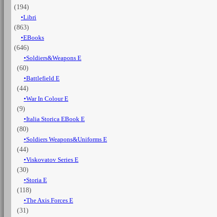
(194)
Libri
(863)
EBooks
(646)
Soldiers&Weapons E
(60)
Battlefield E
(44)
War In Colour E
(9)
Italia Storica EBook E
(80)
Soldiers Weapons&Uniforms E
(44)
Viskovatov Series E
(30)
Storia E
(118)
The Axis Forces E
(31)