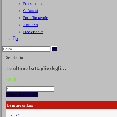
Prossimamente
Cofanetti
Portoflio tavole
Altri libri
Free eBooks
0
Selezionato:
Le ultime battaglie degli…
€
8,99
Le
ultime
Aggiungi al carrello
battaglie
degli
Le nostre collane
Ostrogoti
quantità
PDF