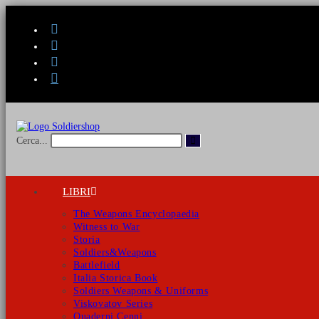
Salta
al
contenuto
Invia
Cerca...
ricerca
LIBRI
The Weapons Encyclopaedia
Witness to War
Storia
Soldiers&Weapons
Battlefield
Italia Storica Book
Soldiers Weapons & Uniforms
Viskovatov Series
Quaderni Cenni