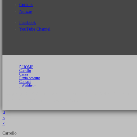
Cookies
Notizie
Facebook
YouTube Channel
HOME
Carrello
Cassa
Il mio account
Contatti
Wishlist –
Copyright 2026 © Luca Cristini Editore | Libri, eBook & Collector Models
P.IVA 01522980166 - info@soldiershop.com
×
×
Carrello