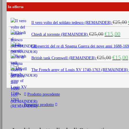
In offerta
€
25,00
Il vero volto del soldato tedesco (REMAINDER)
Il
Il
€
15,00
€
25,00
Chiedi al torrente (REMAINDER)
prezzo
prezz
originale
attua
Gli eserciti del re di Spagna Guerra dei nove anni 1688
era:
è:
Il
€
15,00
€
25,00
€25,00.
€15,0
British tank Cromwell (REMAINDER)
prezzo
originale
The French army of Louis XV 1740-1763 (REMAINDER)
era:
€25,00.
Prodotto precedente
Prossimo prodotto