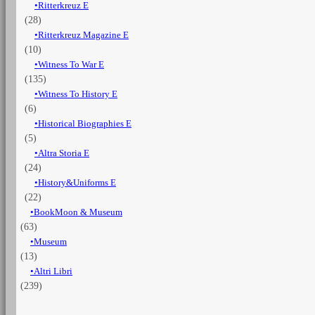
Ritterkreuz E
(28)
Ritterkreuz Magazine E
(10)
Witness To War E
(135)
Witness To History E
(6)
Historical Biographies E
(5)
Altra Storia E
(24)
History&Uniforms E
(22)
BookMoon & Museum
(63)
Museum
(13)
Altri Libri
(239)