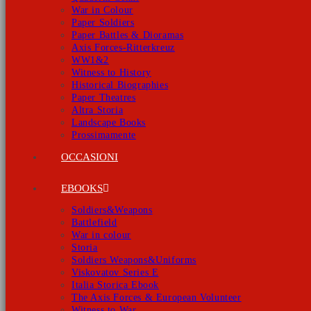
War in Colour
Paper Soldiers
Paper Battles & Dioramas
Axis Forces-Ritterkreuz
WW1&2
Witness to History
Historical Biographies
Paper Theatres
Altra Storia
Landscape Books
Prossimamente
OCCASIONI
EBOOKS
Soldiers&Weapons
Battlefield
War in colour
Storia
Soldiers Weapons&Uniforms
Viskovatov Series E
Italia Storica Ebook
The Axis Forces & European Volunteer
Witness to War