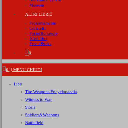
Bookmoon eBook
Museum
ALTRI LIBRI
Prossimamente
Cofanetti
Portoflio tavole
Altri libri
Free eBooks
0
0
MENU
CHIUDI
Libri
The Weapons Encyclopaedia
Witness to War
Storia
Soldiers&Weapons
Battlefield