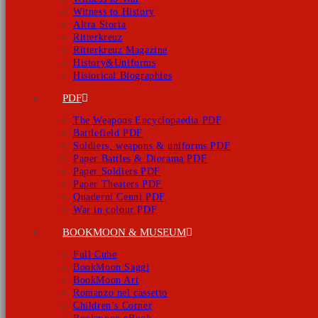
Witness to History
Altra Storia
Ritterkreuz
Ritterkreuz Magazine
History&Uniforms
Historical Biographies
PDF
The Weapons Encyclopaedia PDF
Battlefield PDF
Soldiers, weapons & uniforms PDF
Paper Battles & Diorama PDF
Paper Soldiers PDF
Paper Theaters PDF
Quaderni Cenni PDF
War in colour PDF
BOOKMOON & MUSEUM
Full Cube
BookMoon Saggi
BookMoon Art
Romanzo nel cassetto
Children’s Corner