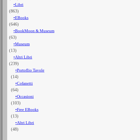
Libri
Romano
all'anno
(863)
2000
EBooks
quantità
(646)
BookMoon & Museum
(63)
Museum
(13)
Altri Libri
(239)
Portoflio Tavole
(14)
Cofanetti
(64)
Occasioni
(103)
Free EBooks
(13)
Altri Libri
(48)