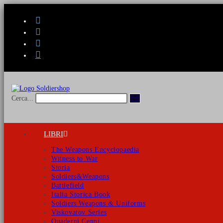
Salta
al
contenuto
Invia
Cerca...
ricerca
LIBRI
The Weapons Encyclopaedia
Witness to War
Storia
Soldiers&Weapons
Battlefield
Italia Storica Book
Soldiers Weapons & Uniforms
Viskovatov Series
Quaderni Cenni