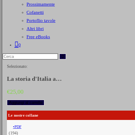
Prossimamente
Cofanetti
Portoflio tavole
Altri libri
Free eBooks
0
Selezionato:
La storia d'Italia a…
€
25,00
La
Aggiungi al carrello
storia
d'Italia
Le nostre collane
a
fumetti
PDF
-
(194)
Dall'Impero