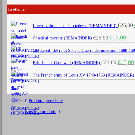
In offerta
€
25,00
Il vero volto del soldato tedesco (REMAINDER)
Il
Il
€
15,00
€
25,00
Chiedi al torrente (REMAINDER)
prezzo
prezz
originale
attua
Gli eserciti del re di Spagna Guerra dei nove anni 1688
era:
è:
Il
€
15,00
€
25,00
€25,00.
€15,0
British tank Cromwell (REMAINDER)
prezzo
originale
The French army of Louis XV 1740-1763 (REMAINDER)
era:
€25,00.
Prodotto precedente
Prossimo prodotto