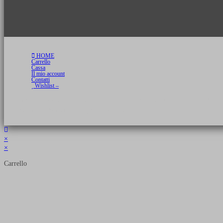
HOME
Carrello
Cassa
Il mio account
Contatti
Wishlist –
Copyright 2026 © Luca Cristini Editore | Libri, eBook & Collector Models
P.IVA 01522980166 - info@soldiershop.com
×
×
Carrello