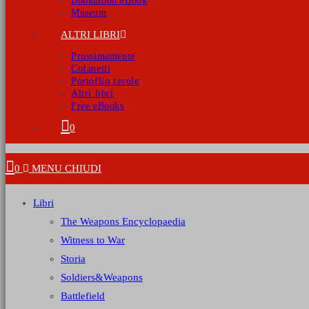
Bookmoon eBook
Museum
ALTRI LIBRI
Prossimamente
Cofanetti
Portoflio tavole
Altri libri
Free eBooks
0
0
MENU
CHIUDI
Libri
The Weapons Encyclopaedia
Witness to War
Storia
Soldiers&Weapons
Battlefield