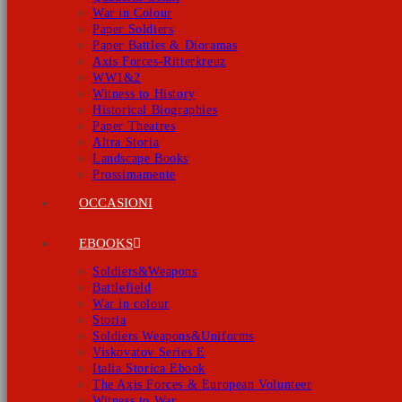
War in Colour
Paper Soldiers
Paper Battles & Dioramas
Axis Forces-Ritterkreuz
WW1&2
Witness to History
Historical Biographies
Paper Theatres
Altra Storia
Landscape Books
Prossimamente
OCCASIONI
EBOOKS
Soldiers&Weapons
Battlefield
War in colour
Storia
Soldiers Weapons&Uniforms
Viskovatov Series E
Italia Storica Ebook
The Axis Forces & European Volunteer
Witness to War