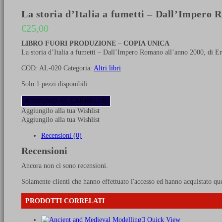
La storia d’Italia a fumetti – Dall’Impero
€
25,00
LIBRO FUORI PRODUZIONE – COPIA UNICA
La storia d’Italia a fumetti – Dall’Impero Romano all’anno 2000, di 
COD:
AL-020
Categoria:
Altri libri
Solo 1 pezzi disponibili
La
AGGIUNGI AL CARRELLO
storia
Aggiungilo alla tua Wishlist
d'Italia
Aggiungilo alla tua Wishlist
a
fumetti
Recensioni (0)
-
Recensioni
Dall'Impero
Romano
Ancora non ci sono recensioni.
all'anno
2000
Solamente clienti che hanno effettuato l'accesso ed hanno acquistato qu
quantità
PRODOTTI CORRELATI
Quick View