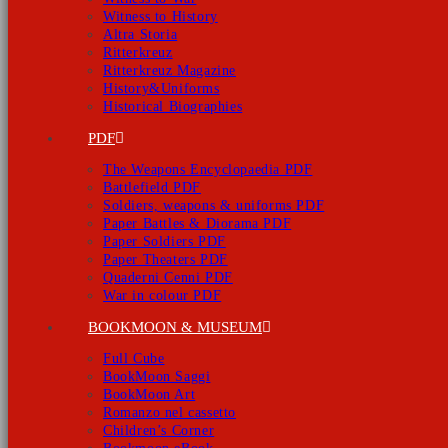
Witness to History
Altra Storia
Ritterkreuz
Ritterkreuz Magazine
History&Uniforms
Historical Biographies
PDF
The Weapons Encyclopaedia PDF
Battlefield PDF
Soldiers, weapons & uniforms PDF
Paper Battles & Diorama PDF
Paper Soldiers PDF
Paper Theaters PDF
Quaderni Cenni PDF
War in colour PDF
BOOKMOON & MUSEUM
Full Cube
BookMoon Saggi
BookMoon Art
Romanzo nel cassetto
Children’s Corner