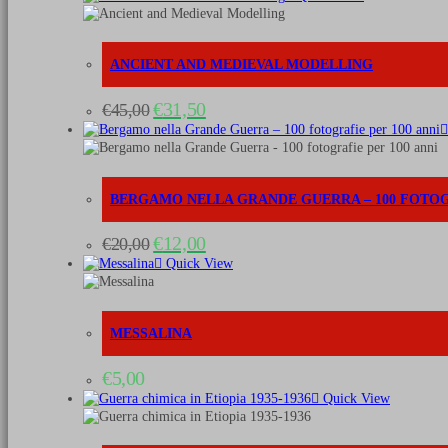
ANCIENT AND MEDIEVAL MODELLING
Il
Il
€
31,50
€
45,00
prezzo
prezzo
originale
attuale
era:
è:
€45,00.
€31,50.
BERGAMO NELLA GRANDE GUERRA – 100 FOTOGR
Il
Il
€
12,00
€
20,00
prezzo
prezzo
Quick View
originale
attuale
era:
è:
€20,00.
€12,00.
MESSALINA
€
5,00
Quick View