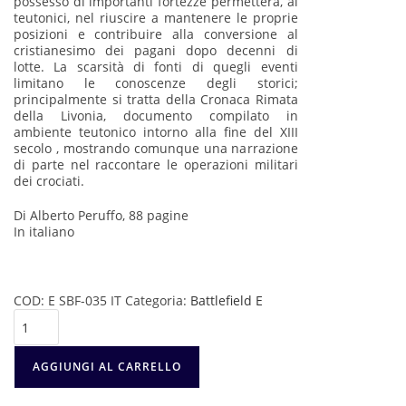
possesso di importanti fortezze permetterà, ai
teutonici, nel riuscire a mantenere le proprie
posizioni e contribuire alla conversione al
cristianesimo dei pagani dopo decenni di
lotte. La scarsità di fonti di quegli eventi
limitano le conoscenze degli storici;
principalmente si tratta della Cronaca Rimata
della Livonia, documento compilato in
ambiente teutonico intorno alla fine del XIII
secolo , mostrando comunque una narrazione
di parte nel raccontare le operazioni militari
dei crociati.
Di Alberto Peruffo, 88 pagine
In italiano
COD:
E SBF-035 IT
Categoria:
Battlefield E
La
battaglia
di
Karuse
AGGIUNGI AL CARRELLO
1270
quantità