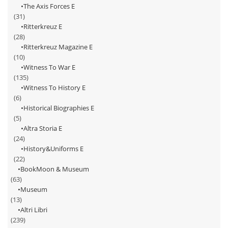
The Axis Forces E
(31)
Ritterkreuz E
(28)
Ritterkreuz Magazine E
(10)
Witness To War E
(135)
Witness To History E
(6)
Historical Biographies E
(5)
Altra Storia E
(24)
History&Uniforms E
(22)
BookMoon & Museum
(63)
Museum
(13)
Altri Libri
(239)