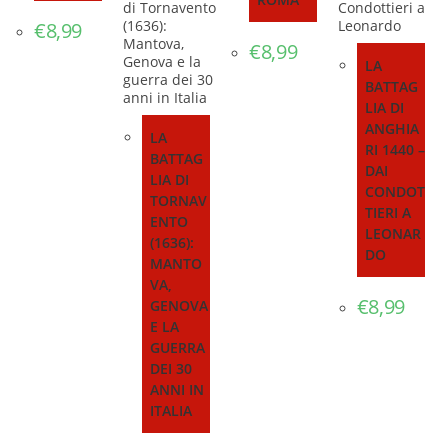
€
8,99
€
8,99
LA
BATTAG
LIA DI
ANGHIA
LA
RI 1440 –
BATTAG
DAI
LIA DI
CONDOT
TORNAV
TIERI A
ENTO
LEONAR
(1636):
DO
MANTO
VA,
€
8,99
GENOVA
E LA
GUERRA
DEI 30
ANNI IN
ITALIA