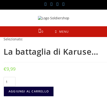
Salta
al
contenuto
0
MENU
Selezionato:
La battaglia di Karuse…
€
9,99
La
battaglia
di
Karuse
AGGIUNGI AL CARRELLO
1270
quantità