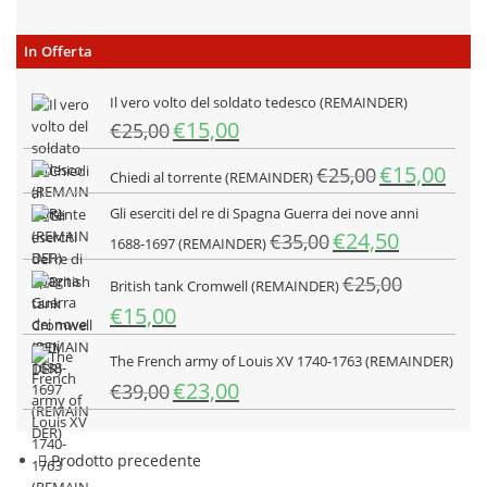
In Offerta
Il vero volto del soldato tedesco (REMAINDER)
Il
Il
€
15,00
€
25,00
prezzo
prezzo
Il
Il
€
15,00
originale
attuale
€
25,00
Chiedi al torrente (REMAINDER)
prezzo
prezz
era:
è:
Gli eserciti del re di Spagna Guerra dei nove anni
originale
attua
€25,00.
€15,00.
Il
Il
€
24,50
€
35,00
era:
è:
1688-1697 (REMAINDER)
prezzo
prezzo
€25,00.
€15,0
€
25,00
originale
attuale
British tank Cromwell (REMAINDER)
era:
è:
Il
Il
€
15,00
€35,00.
€24,50.
prezzo
prezzo
originale
attuale
The French army of Louis XV 1740-1763 (REMAINDER)
era:
è:
Il
Il
€
23,00
€
39,00
€25,00.
€15,00.
prezzo
prezzo
originale
attuale
era:
è:
Prodotto precedente
€39,00.
€23,00.