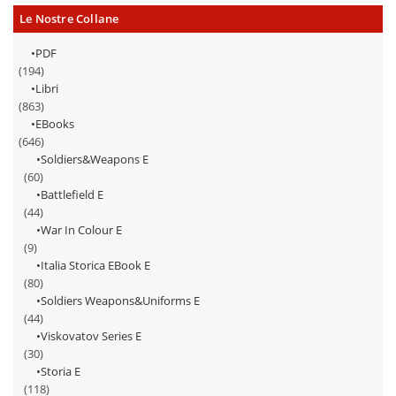
Le Nostre Collane
PDF
(194)
Libri
(863)
EBooks
(646)
Soldiers&Weapons E
(60)
Battlefield E
(44)
War In Colour E
(9)
Italia Storica EBook E
(80)
Soldiers Weapons&Uniforms E
(44)
Viskovatov Series E
(30)
Storia E
(118)