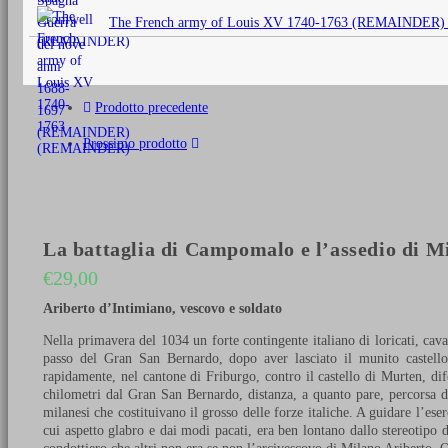
originale
The French army of Louis XV 1740-1763 (REMAINDER)
era:
€25,00.
Prodotto precedente
Prossimo prodotto
La battaglia di Campomalo e l’assedio di M
€
29,00
Ariberto d’Intimiano, vescovo e soldato
Nella primavera del 1034 un forte contingente italiano di loricati, cava
passo del Gran San Bernardo, dopo aver lasciato il munito castello 
rapidamente, nel cantone di Friburgo, contro il castello di Murten, dif
chilometri dal Gran San Bernardo, distanza, a quanto pare, percorsa dag
milanesi che costituivano il grosso delle forze italiche. A guidare l’eser
cui aspetto glabro e dai modi pacati, era ben lontano dallo stereotipo 