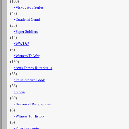
(100)
Viskovatov Series
(47)
Quaderni Cenni
(25)
Paper Soldiers
(14)
WW1&2
(6)
Witness To War
(150)
Axis Forces-Ritterkreuz
(55)
Italia Storica Book
(53)
Storia
(89)
Historical Biographies
(8)
Witness To History
(6)
Prossimamente