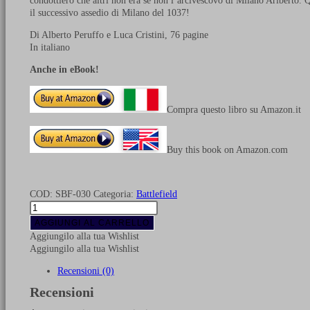
condottiero che altri non era se non l’arcivescovo di Milano Ariberto.
il successivo assedio di Milano del 1037!
Di Alberto Peruffo e Luca Cristini, 76 pagine
In italiano
Anche in eBook!
Compra questo libro su Amazon.it
Buy this book on Amazon.com
COD:
SBF-030
Categoria:
Battlefield
La
battaglia
AGGIUNGI AL CARRELLO
di
Aggiungilo alla tua Wishlist
Campomalo
Aggiungilo alla tua Wishlist
e
l’assedio
Recensioni (0)
di
Recensioni
Milano
1036-