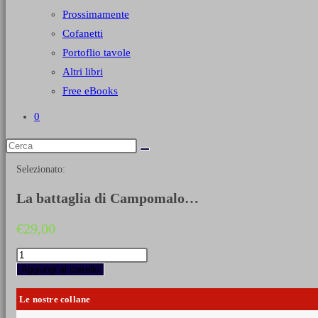
Prossimamente
Cofanetti
Portoflio tavole
Altri libri
Free eBooks
0
Selezionato:
La battaglia di Campomalo…
€
29,00
La
battaglia
Aggiungi al carrello
di
Campomalo
Le nostre collane
e
l’assedio