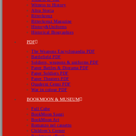
Witness to History
Altra Storia
Ritterkreuz
Ritterkreuz Magazine
History&Uniforms
Historical Biographies
PDF
The Weapons Encyclopaedia PDF
Battlefield PDF
Soldiers, weapons & uniforms PDF
Paper Battles & Diorama PDF
Paper Soldiers PDF
Paper Theaters PDF
Quaderni Cenni PDF
War in colour PDF
BOOKMOON & MUSEUM
Full Cube
BookMoon Saggi
BookMoon Art
Romanzo nel cassetto
Children’s Corner