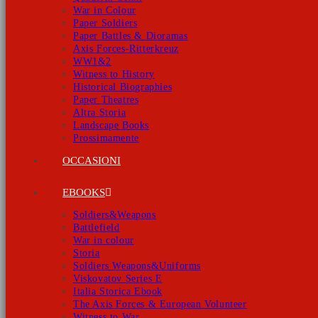
War in Colour
Paper Soldiers
Paper Battles & Dioramas
Axis Forces-Ritterkreuz
WW1&2
Witness to History
Historical Biographies
Paper Theatres
Altra Storia
Landscape Books
Prossimamente
OCCASIONI
EBOOKS
Soldiers&Weapons
Battlefield
War in colour
Storia
Soldiers Weapons&Uniforms
Viskovatov Series E
Italia Storica Ebook
The Axis Forces & European Volunteer
Witness to War