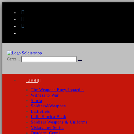
Salta
al
contenuto
Cerca...
Invia
ricerca
LIBRI
The Weapons Encyclopaedia
Witness to War
Storia
Soldiers&Weapons
Battlefield
Italia Storica Book
Soldiers Weapons & Uniforms
Viskovatov Series
Quaderni Cenni