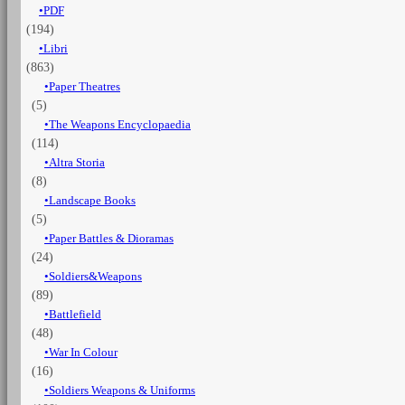
PDF
di
(194)
Milano
1036-
Libri
37
(863)
quantità
Paper Theatres
(5)
The Weapons Encyclopaedia
(114)
Altra Storia
(8)
Landscape Books
(5)
Paper Battles & Dioramas
(24)
Soldiers&Weapons
(89)
Battlefield
(48)
War In Colour
(16)
Soldiers Weapons & Uniforms