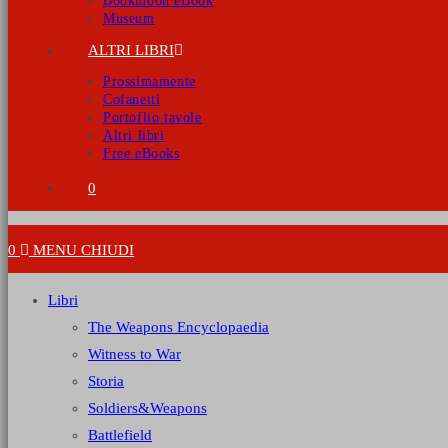
Bookmoon eBook
Museum
ALTRI LIBRI
Prossimamente
Cofanetti
Portoflio tavole
Altri libri
Free eBooks
0
0
MENU
CHIUDI
Libri
The Weapons Encyclopaedia
Witness to War
Storia
Soldiers&Weapons
Battlefield