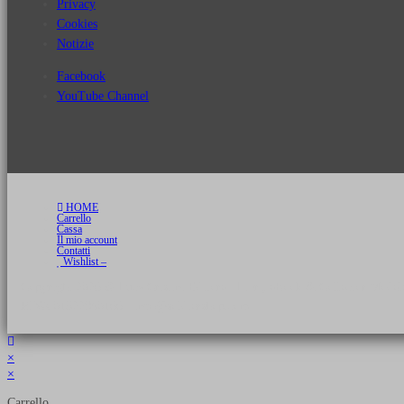
Privacy
Cookies
Notizie
Facebook
YouTube Channel
HOME
Carrello
Cassa
Il mio account
Contatti
Wishlist –
Copyright 2026 © Luca Cristini Editore | Libri, eBook & Collector Models
P.IVA 01522980166 - info@soldiershop.com
×
×
Carrello