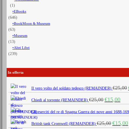
(1)
EBooks
(646)
BookMoon & Museum
(63)
Museum
(13)
Altri Libri
(239)
In offerta
€
25,00
Il vero volto del soldato tedesco (REMAINDER)
Il
Il
€
15,00
€
25,00
Chiedi al torrente (REMAINDER)
prezzo
prezz
originale
attua
Gli eserciti del re di Spagna Guerra dei nove anni 1688
era:
è:
Il
€
15,00
€
25,00
€25,00.
€15,0
British tank Cromwell (REMAINDER)
prezzo