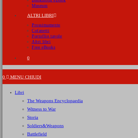
Bookmoon eBook
Museum
ALTRI LIBRI
Prossimamente
Cofanetti
Portoflio tavole
Altri libri
Free eBooks
0
0
MENU
CHIUDI
Libri
The Weapons Encyclopaedia
Witness to War
Storia
Soldiers&Weapons
Battlefield