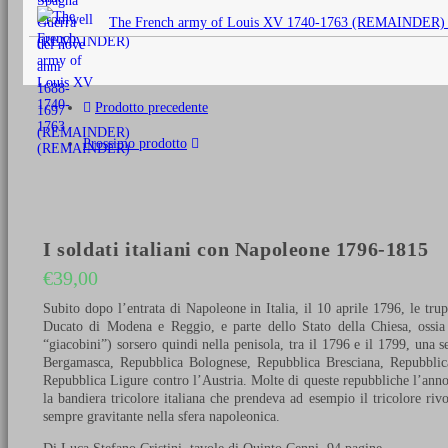
originale
The French army of Louis XV 1740-1763 (REMAINDER)
era:
€25,00.
Prodotto precedente
Prossimo prodotto
I soldati italiani con Napoleone 1796-1815
€
39,00
Subito dopo l’entrata di Napoleone in Italia, il 10 aprile 1796, le trup
Ducato di Modena e Reggio, e parte dello Stato della Chiesa, ossia 
“giacobini”) sorsero quindi nella penisola, tra il 1796 e il 1799, una
Bergamasca, Repubblica Bolognese, Repubblica Bresciana, Repubblic
Repubblica Ligure contro l’Austria. Molte di queste repubbliche l’ann
la bandiera tricolore italiana che prendeva ad esempio il tricolore riv
sempre gravitante nella sfera napoleonica.