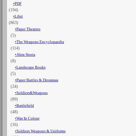
PDF
1815
(194)
quantità
Libri
(863)
Paper Theatres
(5)
The Weapons Encyclopaedia
(114)
Altra Storia
(8)
Landscape Books
(5)
Paper Battles & Dioramas
(24)
Soldiers&Weapons
(89)
Battlefield
(48)
War In Colour
(16)
Soldiers Weapons & Uniforms