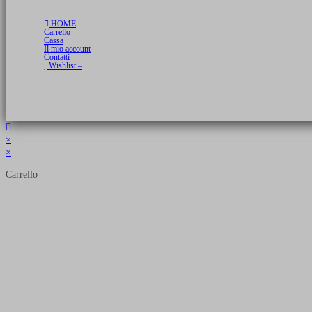
HOME
Carrello
Cassa
Il mio account
Contatti
Wishlist –
Copyright 2026 © Luca Cristini Editore | Libri, eBook & Collector Models
P.IVA 01522980166 - info@soldiershop.com
×
×
Carrello