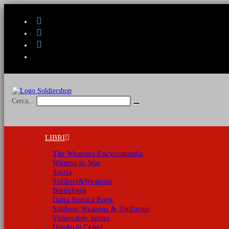
Salta
al
contenuto
Cerca...
Invia
ricerca
LIBRI
The Weapons Encyclopaedia
Witness to War
Storia
Soldiers&Weapons
Battlefield
Italia Storica Book
Soldiers Weapons & Uniforms
Viskovatov Series
Quaderni Cenni