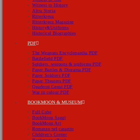
Witness to History
Altra Storia
Ritterkreuz
Ritterkreuz Magazine
History&Uniforms
Historical Biographies
PDF
The Weapons Encyclopaedia PDF
Battlefield PDF
Soldiers, weapons & uniforms PDF
Paper Battles & Diorama PDF
Paper Soldiers PDF
Paper Theaters PDF
Quaderni Cenni PDF
War in colour PDF
BOOKMOON & MUSEUM
Full Cube
BookMoon Saggi
BookMoon Art
Romanzo nel cassetto
Children’s Corner