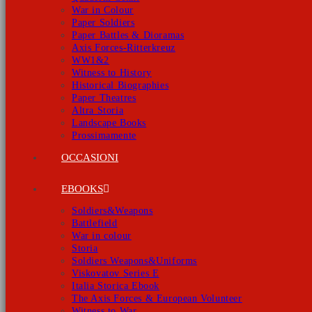
War in Colour
Paper Soldiers
Paper Battles & Dioramas
Axis Forces-Ritterkreuz
WW1&2
Witness to History
Historical Biographies
Paper Theatres
Altra Storia
Landscape Books
Prossimamente
OCCASIONI
EBOOKS
Soldiers&Weapons
Battlefield
War in colour
Storia
Soldiers Weapons&Uniforms
Viskovatov Series E
Italia Storica Ebook
The Axis Forces & European Volunteer
Witness to War