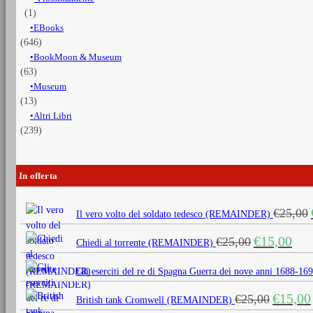
(1)
EBooks
(646)
BookMoon & Museum
(63)
Museum
(13)
Altri Libri
(239)
In offerta
€
25,00
Il vero volto del soldato tedesco (REMAINDER)
Il
Il
€
15,00
€
25,00
Chiedi al torrente (REMAINDER)
prezzo
prezz
originale
attua
Gli eserciti del re di Spagna Guerra dei nove anni 1688
era:
è:
Il
€
15,00
€
25,00
€25,00.
€15,0
British tank Cromwell (REMAINDER)
prezzo