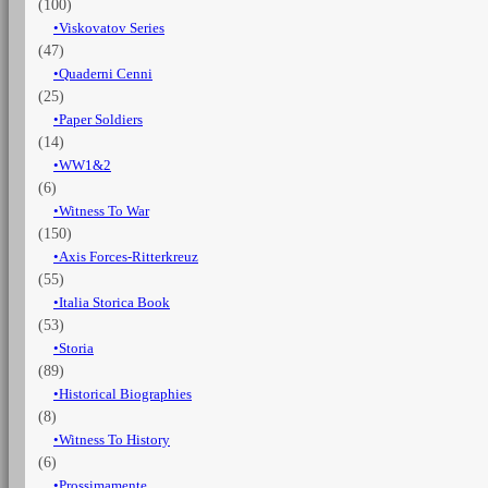
(100)
Viskovatov Series
(47)
Quaderni Cenni
(25)
Paper Soldiers
(14)
WW1&2
(6)
Witness To War
(150)
Axis Forces-Ritterkreuz
(55)
Italia Storica Book
(53)
Storia
(89)
Historical Biographies
(8)
Witness To History
(6)
Prossimamente