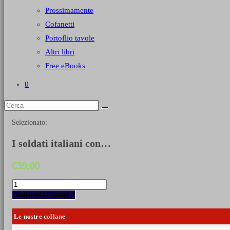
Prossimamente
Cofanetti
Portoflio tavole
Altri libri
Free eBooks
0
Selezionato:
I soldati italiani con…
€
39,00
I
soldati
Aggiungi al carrello
italiani
con
Le nostre collane
Napoleone
1796-