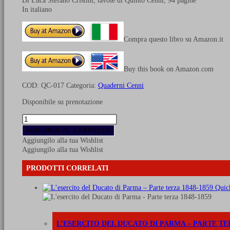
Di Luca Stefano Cristini, tavole di Quinto Cenni, 94 pagine
In italiano
Compra questo libro su Amazon.it
Buy this book on Amazon.com
COD:
QC-017
Categoria:
Quaderni Cenni
Disponibile su prenotazione
I
soldati
AGGIUNGI AL CARRELLO
italiani
Aggiungilo alla tua Wishlist
con
Aggiungilo alla tua Wishlist
Napoleone
1796-
PRODOTTI CORRELATI
1815
quantità
Quic
L’ESERCITO DEL DUCATO DI PARMA – PARTE TER