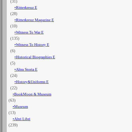
(31)
Ritterkreuz E
(28)
Ritterkreuz Magazine E
(10)
Witness To War E
(135)
Witness To History E
(6)
Historical Biographies E
(5)
Altra Storia E
(24)
History&Uniforms E
(22)
BookMoon & Museum
(63)
Museum
(13)
Altri Libri
(239)