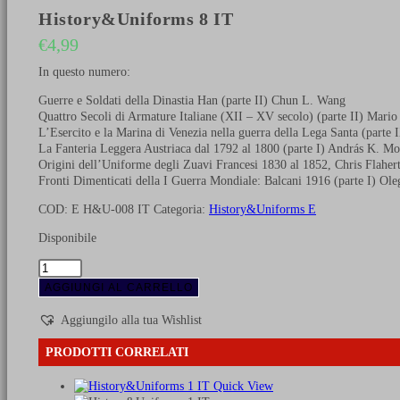
History&Uniforms 8 IT
€
4,99
In questo numero:
Guerre e Soldati della Dinastia Han (parte II) Chun L. Wang
Quattro Secoli di Armature Italiane (XII – XV secolo) (parte II) Mario
L’Esercito e la Marina di Venezia nella guerra della Lega Santa (part
La Fanteria Leggera Austriaca dal 1792 al 1800 (parte I) András K. Mo
Origini dell’Uniforme degli Zuavi Francesi 1830 al 1852, Chris Flaher
Fronti Dimenticati della I Guerra Mondiale: Balcani 1916 (parte I) Ole
COD:
E H&U-008 IT
Categoria:
History&Uniforms E
Disponibile
History&Uniforms
8
AGGIUNGI AL CARRELLO
IT
quantità
Aggiungilo alla tua Wishlist
PRODOTTI CORRELATI
Quick View