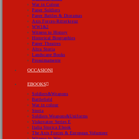
War in Colour
Paper Soldiers
Paper Battles & Dioramas
Axis Forces-Ritterkreuz
WW1&2
Witness to History
Historical Biographies
Paper Theatres
Altra Storia
Landscape Books
Prossimamente
OCCASIONI
EBOOKS
Soldiers&Weapons
Battlefield
War in colour
Storia
Soldiers Weapons&Uniforms
Viskovatov Series E
Italia Storica Ebook
The Axis Forces & European Volunteer
Witness to War