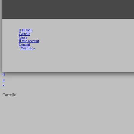
HOME
Carrello
Cassa
Il mio account
Contatti
Wishlist –
Copyright 2026 © Luca Cristini Editore | Libri, eBook & Collector Models
P.IVA 01522980166 - info@soldiershop.com
×
×
Carrello