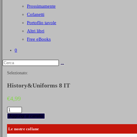
Prossimamente
Cofanetti
Portoflio tavole
Altri libri
Free eBooks
0
Selezionato:
History&Uniforms 8 IT
€
4,99
History&Uniforms
8
Aggiungi al carrello
IT
quantità
Le nostre collane