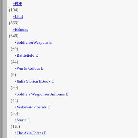
PDF
(194)
Libri
(863)
EBooks
(646)
Soldiers&Weapons E
(60)
Battlefield E
(44)
War In Colour E
(9)
Italia Storica EBook E
(80)
Soldiers Weapons&Uniforms E
(44)
Viskovatov Series E
(30)
Storia E
(118)
The Axis Forces E