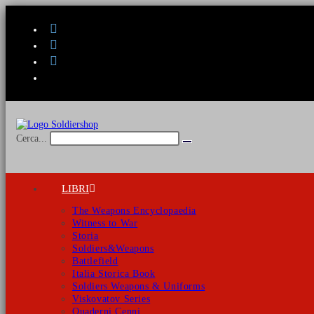
Salta
al
contenuto
Cerca...
Invia
ricerca
LIBRI
The Weapons Encyclopaedia
Witness to War
Storia
Soldiers&Weapons
Battlefield
Italia Storica Book
Soldiers Weapons & Uniforms
Viskovatov Series
Quaderni Cenni