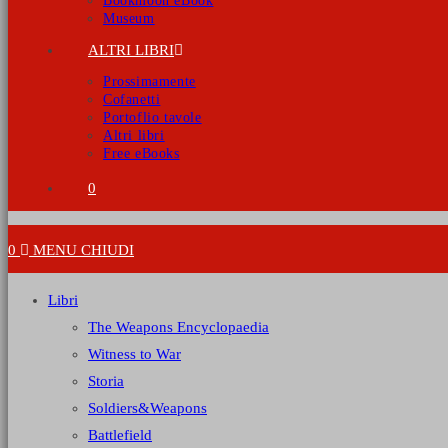
Bookmoon eBook
Museum
ALTRI LIBRI
Prossimamente
Cofanetti
Portoflio tavole
Altri libri
Free eBooks
0
0
MENU
CHIUDI
Libri
The Weapons Encyclopaedia
Witness to War
Storia
Soldiers&Weapons
Battlefield