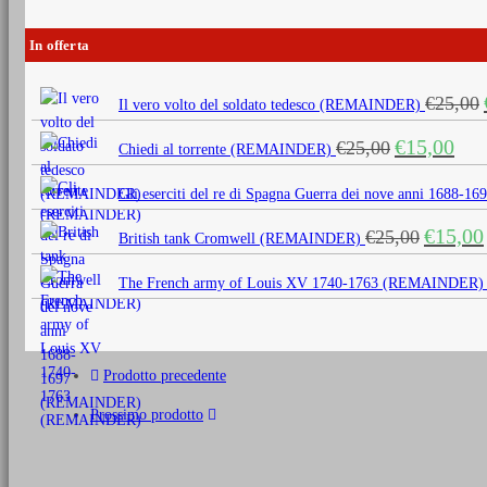
In offerta
€
25,00
Il vero volto del soldato tedesco (REMAINDER)
Il
Il
€
15,00
€
25,00
Chiedi al torrente (REMAINDER)
prezzo
prezz
originale
attua
Gli eserciti del re di Spagna Guerra dei nove anni 1688
era:
è:
Il
€
15,00
€
25,00
€25,00.
€15,0
British tank Cromwell (REMAINDER)
prezzo
originale
The French army of Louis XV 1740-1763 (REMAINDER)
era:
€25,00.
Prodotto precedente
Prossimo prodotto