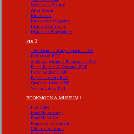
Witness to History
Altra Storia
Ritterkreuz
Ritterkreuz Magazine
History&Uniforms
Historical Biographies
PDF
The Weapons Encyclopaedia PDF
Battlefield PDF
Soldiers, weapons & uniforms PDF
Paper Battles & Diorama PDF
Paper Soldiers PDF
Paper Theaters PDF
Quaderni Cenni PDF
War in colour PDF
BOOKMOON & MUSEUM
Full Cube
BookMoon Saggi
BookMoon Art
Romanzo nel cassetto
Children’s Corner