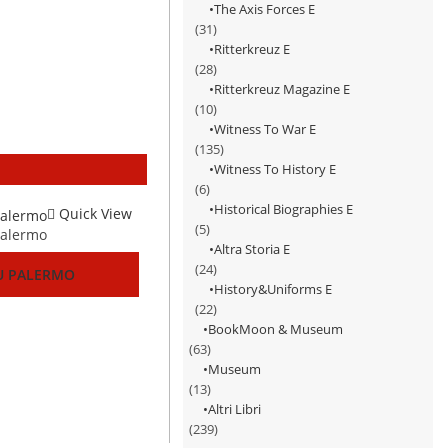
The Axis Forces E
(31)
Ritterkreuz E
(28)
Ritterkreuz Magazine E
(10)
Witness To War E
(135)
Witness To History E
(6)
Historical Biographies E
Quick View
(5)
Altra Storia E
(24)
U PALERMO
History&Uniforms E
(22)
BookMoon & Museum
(63)
Museum
(13)
Altri Libri
(239)