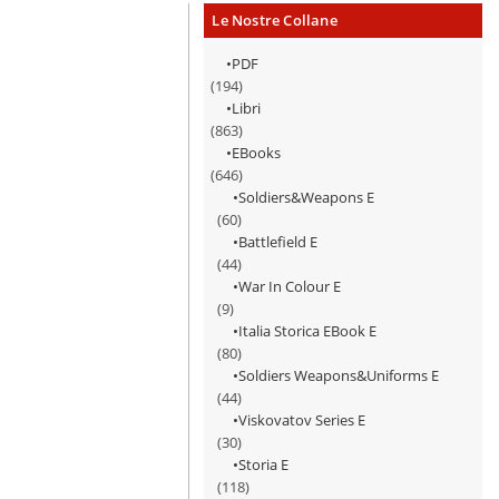
Le Nostre Collane
PDF
(194)
Libri
(863)
EBooks
(646)
Soldiers&Weapons E
(60)
Battlefield E
(44)
War In Colour E
(9)
Italia Storica EBook E
(80)
Soldiers Weapons&Uniforms E
(44)
Viskovatov Series E
(30)
Storia E
(118)