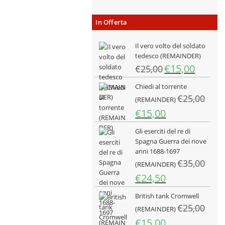
In Offerta
Il vero volto del soldato
tedesco (REMAINDER)
Il
Il
€
15,00
€
25,00
prezzo
prezzo
Chiedi al torrente
originale
attuale
€
25,00
era:
è:
(REMAINDER)
€25,00.
€15,00.
Il
Il
€
15,00
prezzo
prezzo
Gli eserciti del re di
originale
attuale
Spagna Guerra dei nove
era:
è:
anni 1688-1697
€25,00.
€15,00.
€
35,00
(REMAINDER)
Il
Il
€
24,50
prezzo
prezzo
British tank Cromwell
originale
attuale
€
25,00
era:
è:
(REMAINDER)
€35,00.
€24,50.
Il
Il
€
15,00