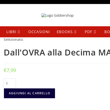
Salta
al
contenuto
LIBRI
OCCASIONI
EBOOKS
PDF
BO
Selezionato:
Dall'OVRA alla Decima M
€
7,99
Dall'OVRA
alla
Decima
MAS
AGGIUNGI AL CARRELLO
quantità