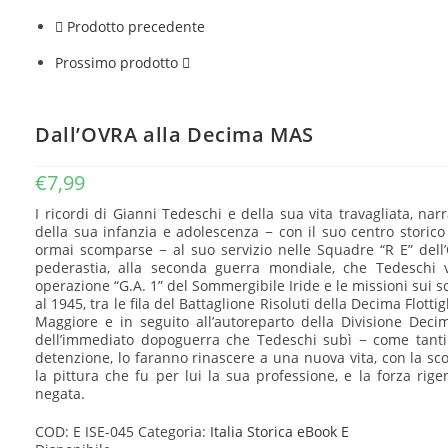
Prodotto precedente
Prossimo prodotto
Dall’OVRA alla Decima MAS
€
7,99
I ricordi di Gianni Tedeschi e della sua vita travagliata, n
della sua infanzia e adolescenza − con il suo centro storico f
ormai scomparse − al suo servizio nelle Squadre “R E” dell’O
pederastia, alla seconda guerra mondiale, che Tedeschi v
operazione “G.A. 1” del Sommergibile Iride e le missioni sui s
al 1945, tra le fila del Battaglione Risoluti della Decima Flot
Maggiore e in seguito all’autoreparto della Divisione Deci
dell’immediato dopoguerra che Tedeschi subì − come tanti 
detenzione, lo faranno rinascere a una nuova vita, con la sco
la pittura che fu per lui la sua professione, e la forza rige
negata.
COD:
E ISE-045
Categoria:
Italia Storica eBook E