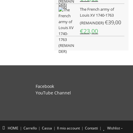
prezzo
prezzo
The French army of
originale
attuale
Louis XV 1740-1763
era:
è:
€
39,00
€25,00.
(REMAINDER)
€15,00.
Il
Il
€
23,00
prezzo
prezzo
originale
attuale
era:
è:
€39,00.
€23,00.
Facebook
YouTube Channel
HOME
Carrello
Cassa
Il mio account
Contatti
Wishlist –