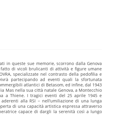
arrati in queste sue memorie, scorrono dalla Genova
atto di vicoli brulicanti di attività e figure umane
VRA, specializzate nel contrasto della pedofilia e
ivrà partecipando ad eventi quali la sfortunata
ommergibili atlantici di Betasom, ed infine, dal 1943
tiglia Mas nella sua città natale Genova, a Montecchio
ma a Thiene. I tragici eventi del 25 aprile 1945 e
aderenti alla RSI − nell’umiliazione di una lunga
perta di una capacità artistica espressa attraverso
neratrice capace di dargli la serenità così a lungo