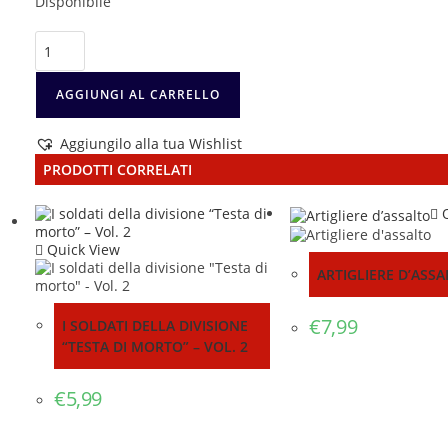
Disponibile
Dall'OVRA
alla
Decima
MAS
AGGIUNGI AL CARRELLO
quantità
Aggiungilo alla tua Wishlist
PRODOTTI CORRELATI
Q
Quick View
ARTIGLIERE D’ASS
€
7,99
I SOLDATI DELLA DIVISIONE
“TESTA DI MORTO” – VOL. 2
€
5,99