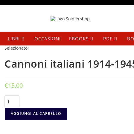
Salta
al
contenuto
LIBRI
OCCASIONI
EBOOKS
PDF
BO
Selezionato:
Cannoni italiani 1914-194
€
15,00
Cannoni
italiani
1914-
1945
AGGIUNGI AL CARRELLO
-
Vol.
3