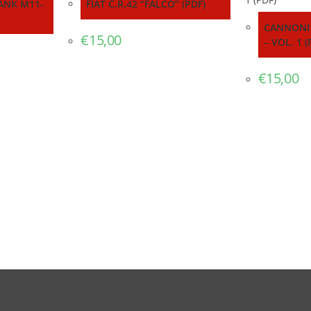
ANK M11-
FIAT C.R.42 “FALCO” (PDF)
CANNONI 
€
15,00
– VOL. 1 (
€
15,00