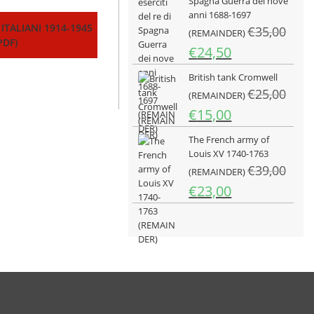
Spagna Guerra dei nove
era:
è:
anni 1688-1697
€25,00.
€15,00.
ITALIANI 1914-1945
€
35,00
(REMAINDER)
PDF)
Il
Il
€
24,50
prezzo
prezzo
British tank Cromwell
originale
attuale
€
25,00
era:
è:
(REMAINDER)
€35,00.
€24,50.
Il
Il
€
15,00
prezzo
prezzo
The French army of
originale
attuale
Louis XV 1740-1763
era:
è:
€
39,00
€25,00.
(REMAINDER)
€15,00.
Il
Il
€
23,00
prezzo
prezzo
originale
attuale
era:
è:
€39,00.
€23,00.