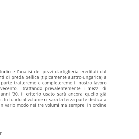
dio e l’analisi dei pezzi d’artiglieria ereditati dal
ti di preda bellica (tipicamente austro-ungarica) a
a parte tratteremo e completeremo il nostro lavoro
Novecento, trattando prevalentemente i mezzi di
nni ‘30. Il criterio usato sarà ancora quello già
oi. In fondo al volume ci sarà la terza parte dedicata
iti in vario modo nei tre volumi ma sempre in ordine
F