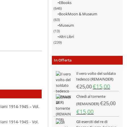
EBooks
(646)
BookMoon & Museum
(63)
Museum
(13)
Altri Libri
(239)
In Offerta
Il vero volto del soldato
tedesco (REMAINDER)
Il
Il
€
15,00
€
25,00
prezzo
prezzo
Chiedi al torrente
originale
attuale
€
25,00
era:
è:
(REMAINDER)
€25,00.
€15,00.
Il
Il
€
15,00
prezzo
prezzo
Gli eserciti del re di
originale
attuale