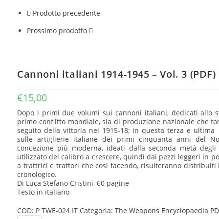
(PDF)
quantità
Prodotto precedente
Prossimo prodotto
Cannoni italiani 1914-1945 – Vol. 3 (PDF)
€
15,00
Dopo i primi due volumi sui cannoni italiani, dedicati allo stu
primo conflitto mondiale, sia di produzione nazionale che fon
seguito della vittoria nel 1915-18; in questa terza e ultim
sulle artiglierie italiane dei primi cinquanta anni del 
concezione più moderna, ideati dalla seconda metà degli a
utilizzato del calibro a crescere, quindi dai pezzi leggeri in p
a trattrici e trattori che cosi facendo, risulteranno distribu
cronologico.
Di Luca Stefano Cristini, 60 pagine
Testo in italiano
COD:
P TWE-024 IT
Categoria:
The Weapons Encyclopaedia PD
Cannoni