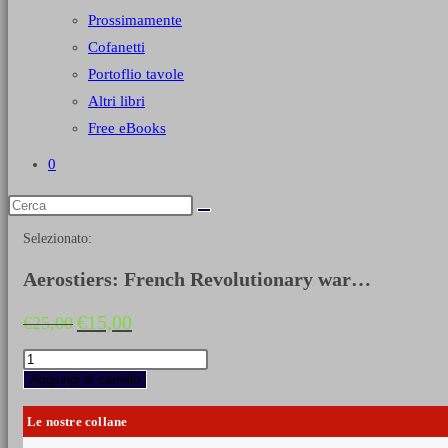
Prossimamente
Cofanetti
Portoflio tavole
Altri libri
Free eBooks
0
Selezionato:
Aerostiers: French Revolutionary war…
Il
Il
€
15,00
€
25,00
prezzo
prezzo
originale
attuale
Aerostiers:
era:
è:
French
Aggiungi al carrello
€25,00.
€15,00.
Revolutionary
war
Le nostre collane
ballon
engineers