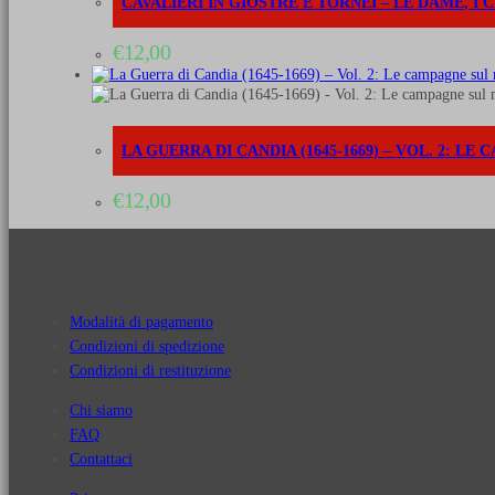
CAVALIERI IN GIOSTRE E TORNEI – LE DAME, I 
€
12,00
LA GUERRA DI CANDIA (1645-1669) – VOL. 2: L
€
12,00
Modalità di pagamento
Condizioni di spedizione
Condizioni di restituzione
Chi siamo
FAQ
Contattaci