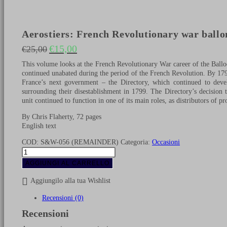
Aerostiers: French Revolutionary war bal
€
15,00
€
25,00
Il prezzo originale era: €25,00.
Il prezzo attuale è: €15,00.
This volume looks at the French Revolutionary War career of the Balloo
continued unabated during the period of the French Revolution. By 179
France’s next government – the Directory, which continued to devel
surrounding their disestablishment in 1799. The Directory’s decision
unit continued to function in one of its main roles, as distributors of 
By Chris Flaherty, 72 pages
English text
COD:
S&W-056 (REMAINDER)
Categoria:
Occasioni
Aerostiers:
French
AGGIUNGI AL CARRELLO
Revolutionary
war
Aggiungilo alla tua Wishlist
ballon
engineers
Recensioni (0)
(REMAINDER)
Recensioni
quantità