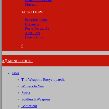
Bookmoon eBook
Museum
ALTRI LIBRI
Prossimamente
Cofanetti
Portoflio tavole
Altri libri
Free eBooks
0
0
MENU
CHIUDI
Libri
The Weapons Encyclopaedia
Witness to War
Storia
Soldiers&Weapons
Battlefield