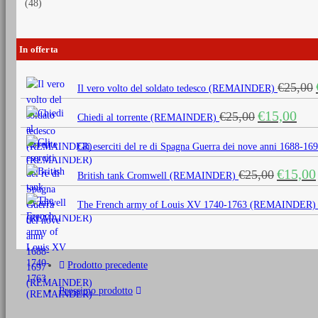
(48)
In offerta
€
25,00
Il vero volto del soldato tedesco (REMAINDER)
Il
Il
€
15,00
€
25,00
Chiedi al torrente (REMAINDER)
prezzo
prezz
originale
attua
Gli eserciti del re di Spagna Guerra dei nove anni 1688
era:
è:
Il
€
15,00
€
25,00
€25,00.
€15,0
British tank Cromwell (REMAINDER)
prezzo
originale
The French army of Louis XV 1740-1763 (REMAINDER)
era:
€25,00.
Prodotto precedente
Prossimo prodotto