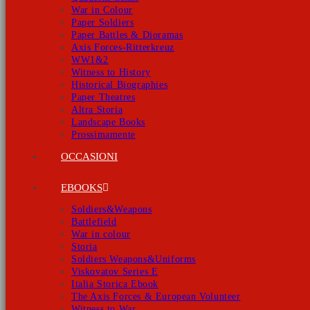
War in Colour
Paper Soldiers
Paper Battles & Dioramas
Axis Forces-Ritterkreuz
WW1&2
Witness to History
Historical Biographies
Paper Theatres
Altra Storia
Landscape Books
Prossimamente
OCCASIONI
EBOOKS
Soldiers&Weapons
Battlefield
War in colour
Storia
Soldiers Weapons&Uniforms
Viskovatov Series E
Italia Storica Ebook
The Axis Forces & European Volunteer
Witness to War