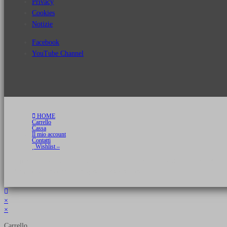
Privacy
Cookies
Notizie
Facebook
YouTube Channel
HOME
Carrello
Cassa
Il mio account
Contatti
Wishlist –
Copyright 2026 © Luca Cristini Editore | Libri, eBook & Collector Models
P.IVA 01522980166 - info@soldiershop.com
×
×
Carrello