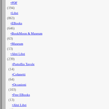
PDF
(REMAINDER)
(194)
quantità
Libri
(863)
EBooks
(646)
BookMoon & Museum
(63)
Museum
(13)
Altri Libri
(239)
Portoflio Tavole
(14)
Cofanetti
(64)
Occasioni
(103)
Free EBooks
(13)
Altri Libri