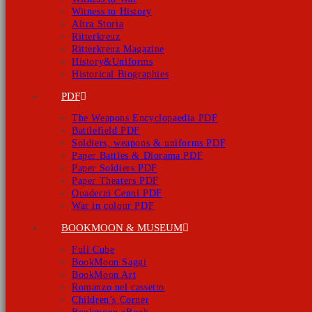
Witness to History
Altra Storia
Ritterkreuz
Ritterkreuz Magazine
History&Uniforms
Historical Biographies
PDF
The Weapons Encyclopaedia PDF
Battlefield PDF
Soldiers, weapons & uniforms PDF
Paper Battles & Diorama PDF
Paper Soldiers PDF
Paper Theaters PDF
Quaderni Cenni PDF
War in colour PDF
BOOKMOON & MUSEUM
Full Cube
BookMoon Saggi
BookMoon Art
Romanzo nel cassetto
Children’s Corner