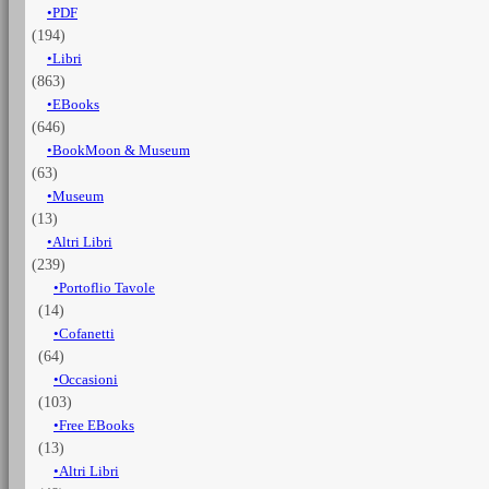
PDF
nella
(194)
tragedia
dell'Italia
Libri
-
(863)
Vol.
EBooks
1
(646)
e
BookMoon & Museum
vol.
(63)
2
quantità
Museum
(13)
Altri Libri
(239)
Portoflio Tavole
(14)
Cofanetti
(64)
Occasioni
(103)
Free EBooks
(13)
Altri Libri