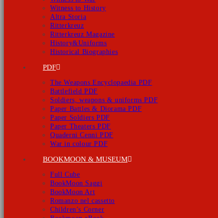
Witness to History
Altra Storia
Ritterkreuz
Ritterkreuz Magazine
History&Uniforms
Historical Biographies
PDF
The Weapons Encyclopaedia PDF
Battlefield PDF
Soldiers, weapons & uniforms PDF
Paper Battles & Diorama PDF
Paper Soldiers PDF
Paper Theaters PDF
Quaderni Cenni PDF
War in colour PDF
BOOKMOON & MUSEUM
Full Cube
BookMoon Saggi
BookMoon Art
Romanzo nel cassetto
Children’s Corner