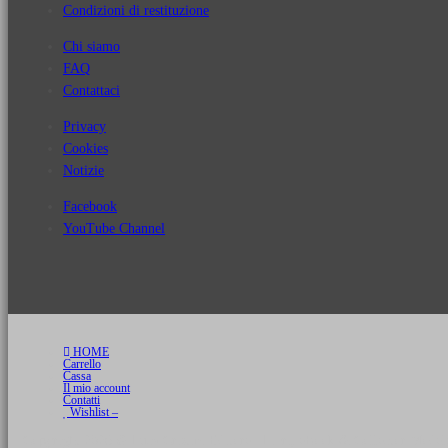
Condizioni di restituzione
Chi siamo
FAQ
Contattaci
Privacy
Cookies
Notizie
Facebook
YouTube Channel
HOME
Carrello
Cassa
Il mio account
Contatti
Wishlist –
Copyright 2026 © Luca Cristini Editore | Libri, eBook & Collector Models