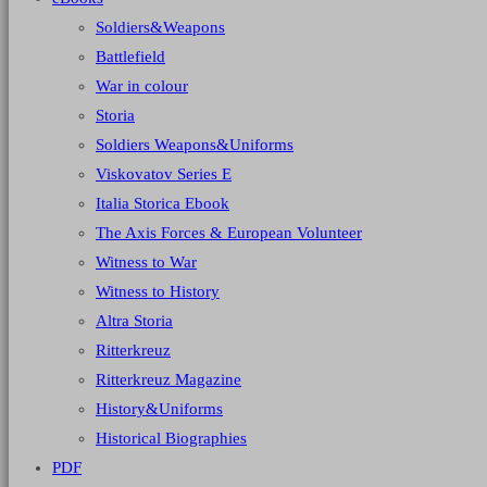
Soldiers&Weapons
Battlefield
War in colour
Storia
Soldiers Weapons&Uniforms
Viskovatov Series E
Italia Storica Ebook
The Axis Forces & European Volunteer
Witness to War
Witness to History
Altra Storia
Ritterkreuz
Ritterkreuz Magazine
History&Uniforms
Historical Biographies
PDF