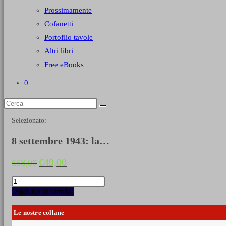
Prossimamente
Cofanetti
Portoflio tavole
Altri libri
Free eBooks
0
Selezionato:
8 settembre 1943: la…
Il
Il
€
49,00
€
58,00
prezzo
prezzo
originale
attuale
8
era:
è:
settembre
Aggiungi al carrello
€58,00.
€49,00.
1943:
la
Le nostre collane
Regia
Marina