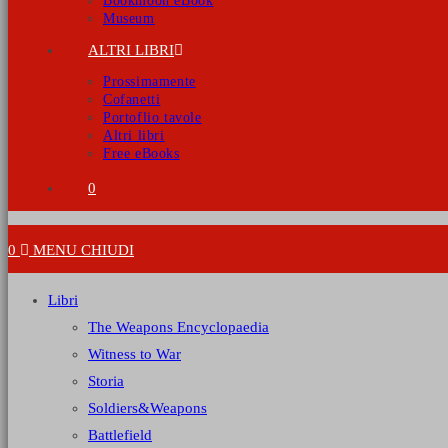
Bookmoon eBook
Museum
ALTRI LIBRI
Prossimamente
Cofanetti
Portoflio tavole
Altri libri
Free eBooks
0
0
MENU
CHIUDI
Libri
The Weapons Encyclopaedia
Witness to War
Storia
Soldiers&Weapons
Battlefield