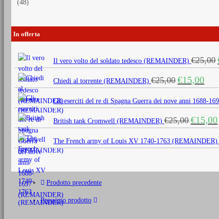
(48)
In offerta
€
25,00
Il vero volto del soldato tedesco (REMAINDER)
Il
Il
€
15,00
€
25,00
Chiedi al torrente (REMAINDER)
prezzo
prezz
originale
attua
Gli eserciti del re di Spagna Guerra dei nove anni 1688
era:
è:
Il
€
15,00
€
25,00
€25,00.
€15,0
British tank Cromwell (REMAINDER)
prezzo
originale
The French army of Louis XV 1740-1763 (REMAINDER)
era:
€25,00.
Prodotto precedente
Prossimo prodotto