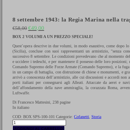
8 settembre 1943: la Regia Marina nella trage
€
49,00
€
58,00
Il prezzo originale era: €58,00.
Il prezzo attuale è: €49,00.
BOX 2 VOLUMI A UN PREZZO SPECIALE!
Quest’opera descrive in due volumi, in modo esaustivo, come dopo lo sb
(Sicilia), concluse con suoi rappresentanti un armistizio, “senza con
successivo 8 settembre. Le condizioni prevedevano che al momento dell’a
e uccidere i tedeschi, e per mantenere il possesso delle loro posizioni
Comando Supremo delle Forze Armate (Comando Supremo), e la fuga da 
in un campo di battaglia, con distruzione di chiese e monumenti, e gra
arrivò a conoscenza dell’armistizio, alle cui discussioni e accordi non a
porti italiani per consegnarsi agli Alleati. Attaccate da aerei e nav
dell’affondamento della nave ammiraglia, la corazzata Roma, avvenut
Luftwaffe.
Di Francesco Mattesini, 238 pagine
In italiano
COD:
BOX SPS-100-101
Categorie:
Cofanetti
,
Storia
8
settembre
AGGIUNGI AL CARRELLO