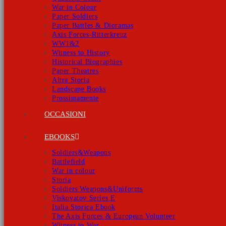
War in Colour
Paper Soldiers
Paper Battles & Dioramas
Axis Forces-Ritterkreuz
WW1&2
Witness to History
Historical Biographies
Paper Theatres
Altra Storia
Landscape Books
Prossimamente
OCCASIONI
EBOOKS
Soldiers&Weapons
Battlefield
War in colour
Storia
Soldiers Weapons&Uniforms
Viskovatov Series E
Italia Storica Ebook
The Axis Forces & European Volunteer
Witness to War