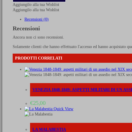
1943:
Aggiungilo alla tua Wishlist
la
Aggiungilo alla tua Wishlist
Regia
Marina
Recensioni (0)
nella
Recensioni
tragedia
dell'Italia
Ancora non ci sono recensioni.
-
Vol.
Solamente clienti che hanno effettuato l'accesso ed hanno acquistato qu
1
e
PRODOTTI CORRELATI
vol.
2
quantità
VENEZIA 1848-1849: ASPETTI MILITARI DI UN AS
€
25,00
Quick View
LA MALABESTIA