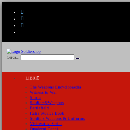
Salta
al
contenuto
Cerca...
Invia
ricerca
LIBRI
The Weapons Encyclopaedia
Witness to War
Storia
Soldiers&Weapons
Battlefield
Italia Storica Book
Soldiers Weapons & Uniforms
Viskovatov Series
Quaderni Cenni