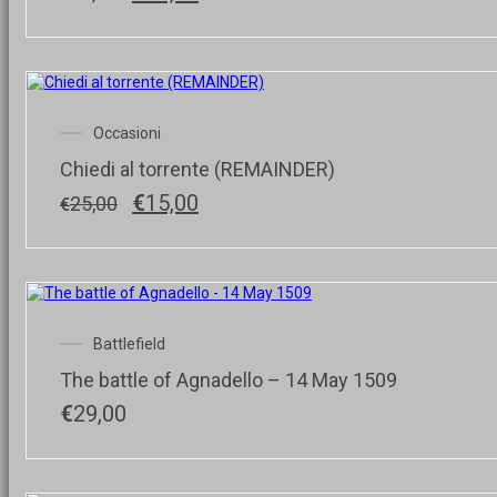
prezzo
prezzo
originale
attuale
era:
è:
€25,00.
€15,00.
Occasioni
Chiedi al torrente (REMAINDER)
Il
Il
€
15,00
25,00
€
prezzo
prezzo
originale
attuale
era:
è:
€25,00.
€15,00.
Battlefield
The battle of Agnadello – 14 May 1509
€
29,00