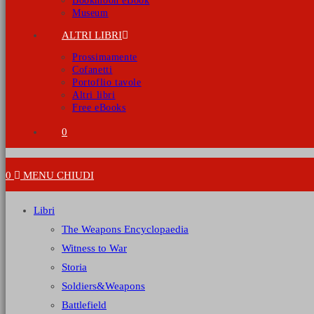
Bookmoon eBook
Museum
ALTRI LIBRI
Prossimamente
Cofanetti
Portoflio tavole
Altri libri
Free eBooks
0
0
MENU
CHIUDI
Libri
The Weapons Encyclopaedia
Witness to War
Storia
Soldiers&Weapons
Battlefield