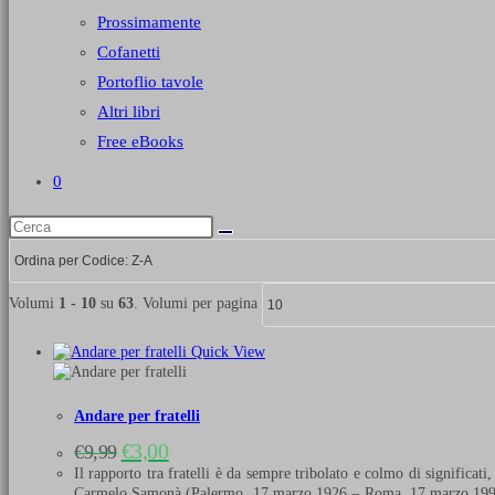
Prossimamente
Cofanetti
Portoflio tavole
Altri libri
Free eBooks
0
Volumi
1 - 10
su
63
. Volumi per pagina
Quick View
Andare per fratelli
Il
Il
€
3,00
€
9,99
prezzo
prezzo
Il rapporto tra fratelli è da sempre tribolato e colmo di significa
originale
attuale
Carmelo Samonà (Palermo, 17 marzo 1926 – Roma, 17 marzo 1990). V