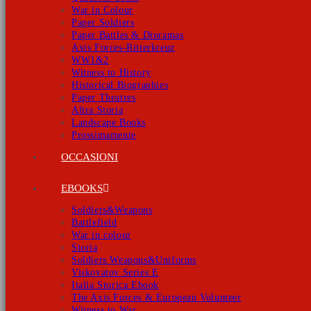
War in Colour
Paper Soldiers
Paper Battles & Dioramas
Axis Forces-Ritterkreuz
WW1&2
Witness to History
Historical Biographies
Paper Theatres
Altra Storia
Landscape Books
Prossimamente
OCCASIONI
EBOOKS
Soldiers&Weapons
Battlefield
War in colour
Storia
Soldiers Weapons&Uniforms
Viskovatov Series E
Italia Storica Ebook
The Axis Forces & European Volunteer
Witness to War