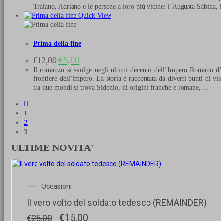
originale
attuale
Traiano, Adriano e le persone a loro più vicine: l’Augusta Sabina, i
era:
è:
Quick View
€12,00.
€5,00.
Prima della fine
Il
Il
€
5,00
€
12,00
prezzo
prezzo
Il romanzo si svolge negli ultimi decenni dell’Impero Romano d’O
originale
attuale
frontiere dell’impero. La storia è raccontata da diversi punti di v
era:
è:
tra due mondi si trova Sidonio, di origini franche e romane,…
€12,00.
€5,00.
1
2
3
ULTIME NOVITA'
Occasioni
Il vero volto del soldato tedesco (REMAINDER)
Il
Il
€
15,00
25,00
€