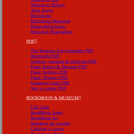
Witness to History
Altra Storia
Ritterkreuz
Ritterkreuz Magazine
History&Uniforms
Historical Biographies
PDF
The Weapons Encyclopaedia PDF
Battlefield PDF
Soldiers, weapons & uniforms PDF
Paper Battles & Diorama PDF
Paper Soldiers PDF
Paper Theaters PDF
Quaderni Cenni PDF
War in colour PDF
BOOKMOON & MUSEUM
Full Cube
BookMoon Saggi
BookMoon Art
Romanzo nel cassetto
Children’s Corner