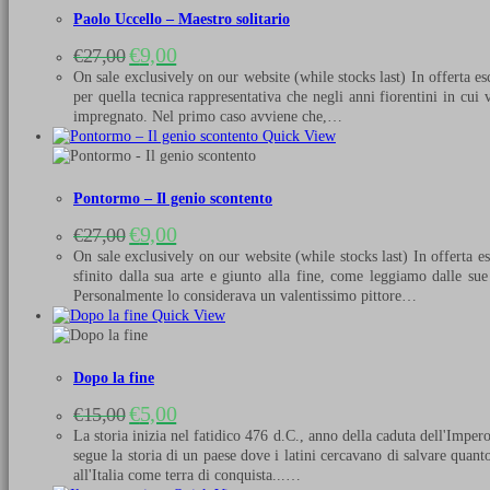
Paolo Uccello – Maestro solitario
Il
Il
€
9,00
€
27,00
prezzo
prezzo
On sale exclusively on our website (while stocks last) In offerta e
originale
attuale
per quella tecnica rappresentativa che negli anni fiorentini in cui 
era:
è:
impregnato. Nel primo caso avviene che,…
€27,00.
€9,00.
Quick View
Pontormo – Il genio scontento
Il
Il
€
9,00
€
27,00
prezzo
prezzo
On sale exclusively on our website (while stocks last) In offerta e
originale
attuale
sfinito dalla sua arte e giunto alla fine, come leggiamo dalle sue
era:
è:
Personalmente lo considerava un valentissimo pittore…
€27,00.
€9,00.
Quick View
Dopo la fine
Il
Il
€
5,00
€
15,00
prezzo
prezzo
La storia inizia nel fatidico 476 d.C., anno della caduta dell'Imper
originale
attuale
segue la storia di un paese dove i latini cercavano di salvare quan
era:
è:
all'Italia come terra di conquista...…
€15,00.
€5,00.