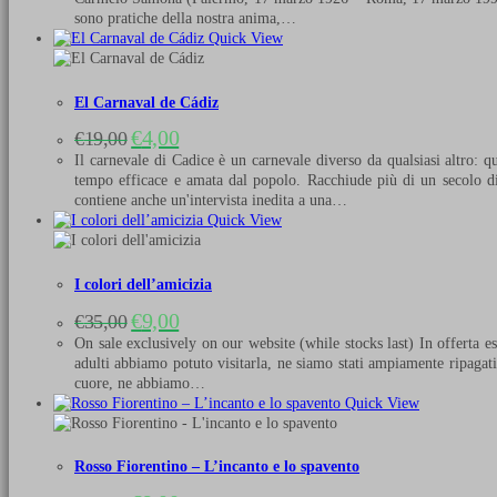
era:
è:
sono pratiche della nostra anima,…
€9,99.
€3,00.
Quick View
El Carnaval de Cádiz
Il
Il
€
4,00
€
19,00
prezzo
prezzo
Il carnevale di Cadice è un carnevale diverso da qualsiasi altro: q
originale
attuale
tempo efficace e amata dal popolo. Racchiude più di un secolo di st
era:
è:
contiene anche un'intervista inedita a una…
€19,00.
€4,00.
Quick View
I colori dell’amicizia
Il
Il
€
9,00
€
35,00
prezzo
prezzo
On sale exclusively on our website (while stocks last) In offerta e
originale
attuale
adulti abbiamo potuto visitarla, ne siamo stati ampiamente ripagat
era:
è:
cuore, ne abbiamo…
€35,00.
€9,00.
Quick View
Rosso Fiorentino – L’incanto e lo spavento