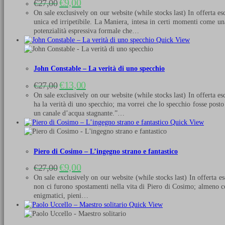
Il
Il
€
9,00
€
27,00
prezzo
prezzo
On sale exclusively on our website (while stocks last) In offerta es
originale
attuale
unica ed irripetibile. La Maniera, intesa in certi momenti come un
era:
è:
potenzialità espressiva formale che…
€27,00.
€9,00.
Quick View
John Constable – La verità di uno specchio
Il
Il
€
13,00
€
27,00
prezzo
prezzo
On sale exclusively on our website (while stocks last) In offerta esc
originale
attuale
ha la verità di uno specchio; ma vorrei che lo specchio fosse post
era:
è:
un canale d’acqua stagnante.”…
€27,00.
€13,00.
Quick View
Piero di Cosimo – L’ingegno strano e fantastico
Il
Il
€
9,00
€
27,00
prezzo
prezzo
On sale exclusively on our website (while stocks last) In offerta e
originale
attuale
non ci furono spostamenti nella vita di Piero di Cosimo; almeno cos
era:
è:
enigmatici, pieni…
€27,00.
€9,00.
Quick View