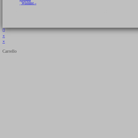
Wishlist –
Copyright 2026 © Luca Cristini Editore | Libri, eBook & Collector Models
P.IVA 01522980166 - info@soldiershop.com
×
×
Carrello