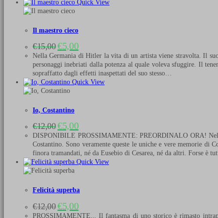
Quick View
Il maestro cieco
Il
Il
€
5,00
€
15,00
prezzo
prezzo
Nella Germania di Hitler la vita di un artista viene stravolta. Il 
originale
attuale
personaggi inebriati dalla potenza al quale voleva sfuggire. Il tenen
era:
è:
sopraffatto dagli effetti inaspettati del suo stesso…
€15,00.
€5,00.
Quick View
Io, Costantino
Il
Il
€
5,00
€
12,00
prezzo
prezzo
DISPONIBILE PROSSIMAMENTE: PREORDINALO ORA! Nell’archivio seg
originale
attuale
Costantino. Sono veramente queste le uniche e vere memorie di Co
era:
è:
finora tramandati, né da Eusebio di Cesarea, né da altri. Forse è t
€12,00.
€5,00.
Quick View
Felicità superba
Il
Il
€
5,00
€
12,00
prezzo
prezzo
PROSSIMAMENTE... Il fantasma di uno storico è rimasto intrappolat